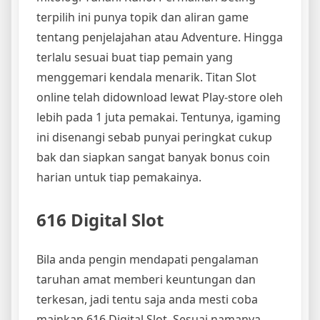
terpilih ini punya topik dan aliran game
tentang penjelajahan atau Adventure. Hingga
terlalu sesuai buat tiap pemain yang
menggemari kendala menarik. Titan Slot
online telah didownload lewat Play-store oleh
lebih pada 1 juta pemakai. Tentunya, igaming
ini disenangi sebab punyai peringkat cukup
bak dan siapkan sangat banyak bonus coin
harian untuk tiap pemakainya.
616 Digital Slot
Bila anda pengin mendapati pengalaman
taruhan amat memberi keuntungan dan
terkesan, jadi tentu saja anda mesti coba
mainkan 616 Digital Slot. Sesuai namanya,