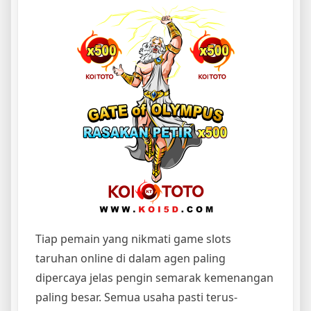
Tiap pemain yang nikmati game slots
taruhan online di dalam agen paling
dipercaya jelas pengin semarak kemenangan
paling besar. Semua usaha pasti terus-