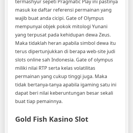
termashyur sepeti Pragmatic Play ini pastinya
masuk ke daftar referensi permainan yang
wajib buat anda cicipi. Gate of Olympus
mempunyai objek pokok mitologi Yunani
yang terpusat pada kehidupan dewa Zeus.
Maka tidaklah heran apabila simbol dewa itu
terus dipertunjukkan di berapa web-site judi
slots online sah Indonesia. Gate of olympus
miliki nilai RTP serta kelas volatilitas
permainan yang cukup tinggi juga. Maka
tidak bertanya-tanya apabila igaming satu ini
dapat beri nilai keberuntungan besar sekali
buat tiap pemainnya.
Gold Fish Kasino Slot