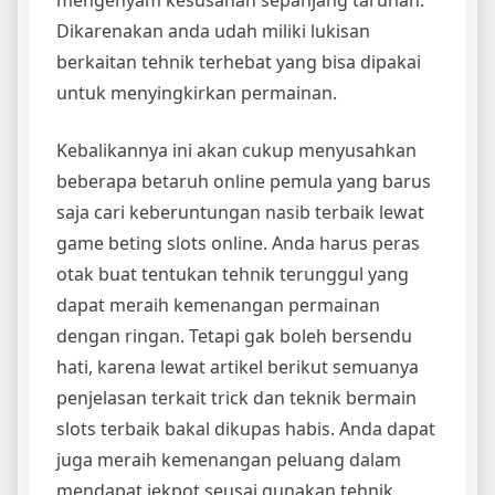
Dikarenakan anda udah miliki lukisan
berkaitan tehnik terhebat yang bisa dipakai
untuk menyingkirkan permainan.
Kebalikannya ini akan cukup menyusahkan
beberapa betaruh online pemula yang barus
saja cari keberuntungan nasib terbaik lewat
game beting slots online. Anda harus peras
otak buat tentukan tehnik terunggul yang
dapat meraih kemenangan permainan
dengan ringan. Tetapi gak boleh bersendu
hati, karena lewat artikel berikut semuanya
penjelasan terkait trick dan teknik bermain
slots terbaik bakal dikupas habis. Anda dapat
juga meraih kemenangan peluang dalam
mendapat jekpot seusai gunakan tehnik