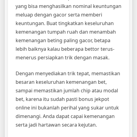
yang bisa menghasilkan nominal keuntungan
meluap dengan gacor serta memberi
keuntungan. Buat tingkatkan keseluruhan
kemenangan tumpah ruah dan menambah
kemenangan beting paling gacor, betapa
lebih baiknya kalau beberapa bettor terus-
menerus persiapkan trik dengan masak.
Dengan menyediakan trik tepat, memastikan
besaran keseluruhan kemenangan bet,
sampai memastikan jumlah chip atau modal
bet, karena itu sudah pasti bonus jekpot
online ini bukanlah perihal yang sukar untuk
dimenangi. Anda dapat capai kemenangan
serta jadi hartawan secara kejutan.