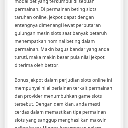
modal bet yang terkumpul di sebuah
permainan. Di permainan beting slots
taruhan online, jekpot dapat dengan
entengnya dimenangi lewat perputaran
gulungan mesin slots saat banyak betaruh
menempatkan nominal beting dalam
permainan. Makin bagus bandar yang anda
turuti, maka makin besar pula nilai jekpot
diterima oleh bettor.
Bonus jekpot dalam perjudian slots online ini
mempunyai nilai berlainan terkait permainan
dan provider menumbuhkan game slots
tersebut. Dengan demikian, anda mesti
cerdas dalam memastikan tipe permainan
slots yang sanggup menghasilkan maxwin