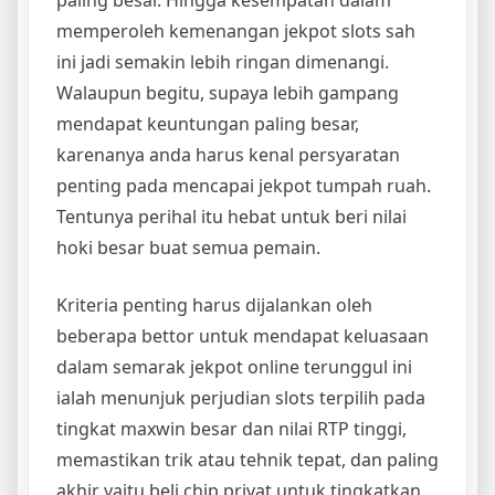
paling besar. Hingga kesempatan dalam
memperoleh kemenangan jekpot slots sah
ini jadi semakin lebih ringan dimenangi.
Walaupun begitu, supaya lebih gampang
mendapat keuntungan paling besar,
karenanya anda harus kenal persyaratan
penting pada mencapai jekpot tumpah ruah.
Tentunya perihal itu hebat untuk beri nilai
hoki besar buat semua pemain.
Kriteria penting harus dijalankan oleh
beberapa bettor untuk mendapat keluasaan
dalam semarak jekpot online terunggul ini
ialah menunjuk perjudian slots terpilih pada
tingkat maxwin besar dan nilai RTP tinggi,
memastikan trik atau tehnik tepat, dan paling
akhir yaitu beli chip privat untuk tingkatkan