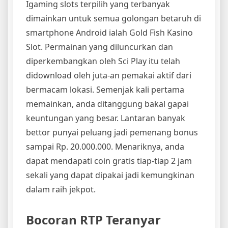
Igaming slots terpilih yang terbanyak
dimainkan untuk semua golongan betaruh di
smartphone Android ialah Gold Fish Kasino
Slot. Permainan yang diluncurkan dan
diperkembangkan oleh Sci Play itu telah
didownload oleh juta-an pemakai aktif dari
bermacam lokasi. Semenjak kali pertama
memainkan, anda ditanggung bakal gapai
keuntungan yang besar. Lantaran banyak
bettor punyai peluang jadi pemenang bonus
sampai Rp. 20.000.000. Menariknya, anda
dapat mendapati coin gratis tiap-tiap 2 jam
sekali yang dapat dipakai jadi kemungkinan
dalam raih jekpot.
Bocoran RTP Teranyar