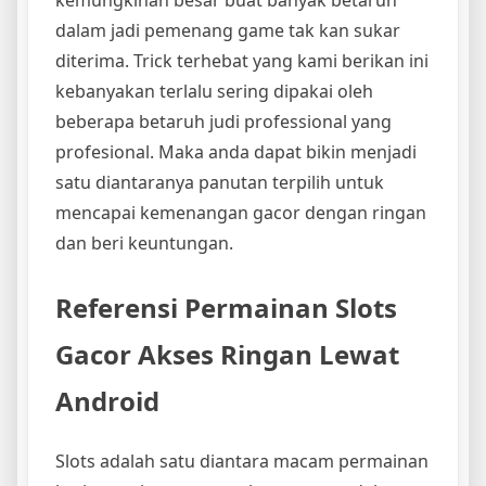
kemungkinan besar buat banyak betaruh
dalam jadi pemenang game tak kan sukar
diterima. Trick terhebat yang kami berikan ini
kebanyakan terlalu sering dipakai oleh
beberapa betaruh judi professional yang
profesional. Maka anda dapat bikin menjadi
satu diantaranya panutan terpilih untuk
mencapai kemenangan gacor dengan ringan
dan beri keuntungan.
Referensi Permainan Slots
Gacor Akses Ringan Lewat
Android
Slots adalah satu diantara macam permainan