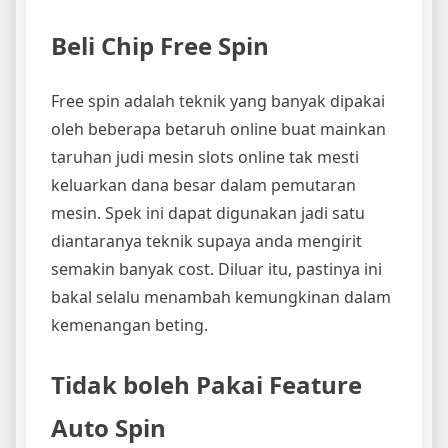
Beli Chip Free Spin
Free spin adalah teknik yang banyak dipakai
oleh beberapa betaruh online buat mainkan
taruhan judi mesin slots online tak mesti
keluarkan dana besar dalam pemutaran
mesin. Spek ini dapat digunakan jadi satu
diantaranya teknik supaya anda mengirit
semakin banyak cost. Diluar itu, pastinya ini
bakal selalu menambah kemungkinan dalam
kemenangan beting.
Tidak boleh Pakai Feature
Auto Spin