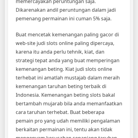
memercayakan peruntungan saja.
Dikarenakan andil peruntungan dalam jadi
pemenang permainan ini cuman 5% saja.
Buat mencetak kemenangan paling gacor di
web-site judi slots online paling dipercaya,
karena itu anda perlu tehnik, kiat, dan
strategi tepat anda yang buat memperingan
kemenangan beting. Kiat judi slots online
terhebat ini amatlah mustajab dalam meraih
kemenangan taruhan beting terbaik di
Indonesia. Kemenangan beting slots bakal
bertambah mujarab bila anda memanfaatkan
cara taruhan terhebat. Buat beberapa
pemain pro yang udah memiliki pengalaman
berkaitan permainan ini, tentu akan tidak
mengenyam kesusahan sepanjang taruhan.