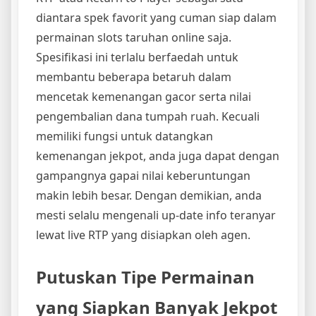
diantara spek favorit yang cuman siap dalam
permainan slots taruhan online saja.
Spesifikasi ini terlalu berfaedah untuk
membantu beberapa betaruh dalam
mencetak kemenangan gacor serta nilai
pengembalian dana tumpah ruah. Kecuali
memiliki fungsi untuk datangkan
kemenangan jekpot, anda juga dapat dengan
gampangnya gapai nilai keberuntungan
makin lebih besar. Dengan demikian, anda
mesti selalu mengenali up-date info teranyar
lewat live RTP yang disiapkan oleh agen.
Putuskan Tipe Permainan
yang Siapkan Banyak Jekpot