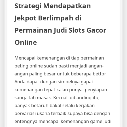
Strategi Mendapatkan
Jekpot Berlimpah di
Permainan Judi Slots Gacor
Online
Mencapai kemenangan di tiap permainan
beting online sudah pasti menjadi angan-
angan paling besar untuk beberapa bettor.
Anda dapat dengan simpelnya gapai
kemenangan tepat kalau punyai penyiapan
sangatlah masak. Kecuali dibanding itu,
banyak betaruh bakal selalu kerjakan
bervariasi usaha terbaik supaya bisa dengan
entengnya mencapai kemenangan game judi