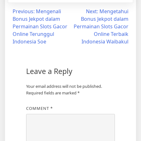
Post
Previous:
Mengenali
Next:
Mengetahui
Bonus Jekpot dalam
Bonus Jekpot dalam
navigation
Permainan Slots Gacor
Permainan Slots Gacor
Online Terunggul
Online Terbaik
Indonesia Soe
Indonesia Waibakul
Leave a Reply
Your email address will not be published.
Required fields are marked
*
COMMENT
*