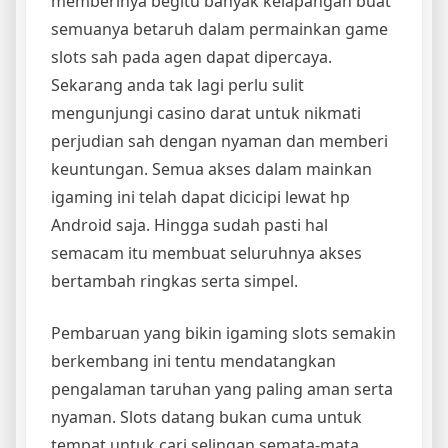
memberinya begitu banyak kelapangan buat
semuanya betaruh dalam permainkan game
slots sah pada agen dapat dipercaya.
Sekarang anda tak lagi perlu sulit
mengunjungi casino darat untuk nikmati
perjudian sah dengan nyaman dan memberi
keuntungan. Semua akses dalam mainkan
igaming ini telah dapat dicicipi lewat hp
Android saja. Hingga sudah pasti hal
semacam itu membuat seluruhnya akses
bertambah ringkas serta simpel.
Pembaruan yang bikin igaming slots semakin
berkembang ini tentu mendatangkan
pengalaman taruhan yang paling aman serta
nyaman. Slots datang bukan cuma untuk
tempat untuk cari selingan semata-mata,