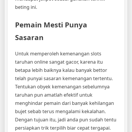
beting ini.
Pemain Mesti Punya
Sasaran
Untuk memperoleh kemenangan slots
taruhan online sangat gacor, karena itu
betapa lebih baiknya kalau banyak bettor
telah punyai sasaran kemenangan tertentu.
Tentukan obyek kemenangan sebelumnya
taruhan pun amatlah efektif untuk
menghindar pemain dari banyak kehilangan
bujet sebab terus mengalami kekalahan.
Dengan tujuan itu, jadi anda pun sudah tentu
persiapkan trik terpilih biar cepat tergapai.