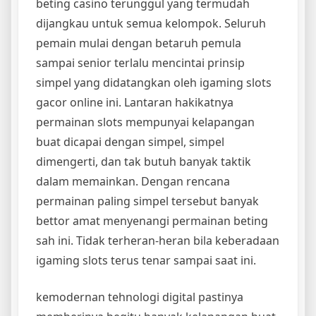
beting casino terunggul yang termudah
dijangkau untuk semua kelompok. Seluruh
pemain mulai dengan betaruh pemula
sampai senior terlalu mencintai prinsip
simpel yang didatangkan oleh igaming slots
gacor online ini. Lantaran hakikatnya
permainan slots mempunyai kelapangan
buat dicapai dengan simpel, simpel
dimengerti, dan tak butuh banyak taktik
dalam memainkan. Dengan rencana
permainan paling simpel tersebut banyak
bettor amat menyenangi permainan beting
sah ini. Tidak terheran-heran bila keberadaan
igaming slots terus tenar sampai saat ini.
kemodernan tehnologi digital pastinya