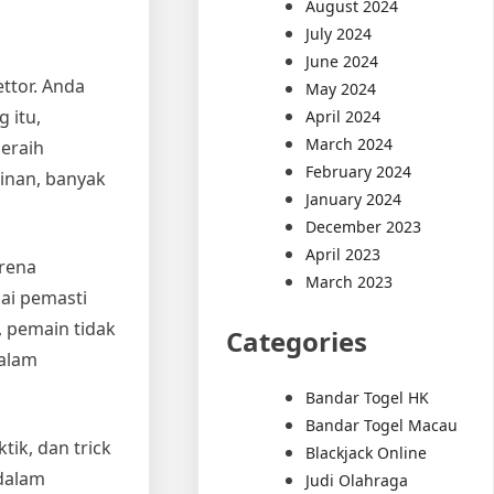
August 2024
July 2024
June 2024
ttor. Anda
May 2024
 itu,
April 2024
March 2024
eraih
February 2024
inan, banyak
January 2024
December 2023
April 2023
arena
March 2023
ai pemasti
, pemain tidak
Categories
dalam
Bandar Togel HK
Bandar Togel Macau
tik, dan trick
Blackjack Online
 dalam
Judi Olahraga