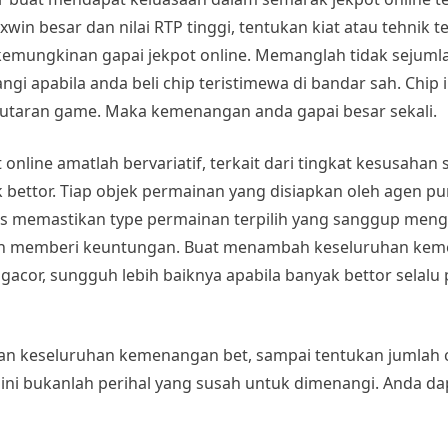
in besar dan nilai RTP tinggi, tentukan kiat atau tehnik te
an kemungkinan gapai jekpot online. Memanglah tidak sejum
gi apabila anda beli chip teristimewa di bandar sah. Chip 
putaran game. Maka kemenangan anda gapai besar sekali.
nline amatlah bervariatif, terkait dari tingkat kesusahan
bettor. Tiap objek permainan yang disiapkan oleh agen pun
us memastikan type permainan terpilih yang sanggup meng
an memberi keuntungan. Buat menambah keseluruhan ke
or, sungguh lebih baiknya apabila banyak bettor selalu 
an keseluruhan kemenangan bet, sampai tentukan jumlah 
 ini bukanlah perihal yang susah untuk dimenangi. Anda da