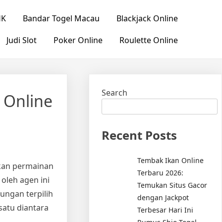
HK
Bandar Togel Macau
Blackjack Online
Judi Slot
Poker Online
Roulette Online
Search
 Online
Recent Posts
Tembak Ikan Online
kan permainan
Terbaru 2026:
oleh agen ini
Temukan Situs Gacor
ungan terpilih
dengan Jackpot
satu diantara
Terbesar Hari Ini