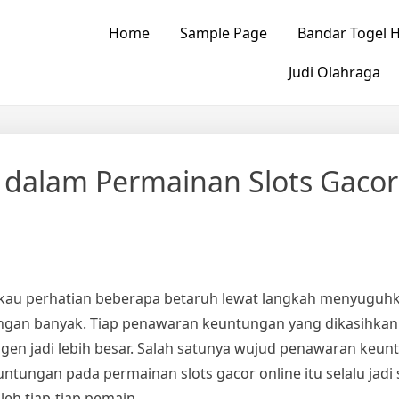
Home
Sample Page
Bandar Togel 
Judi Olahraga
dalam Permainan Slots Gacor
ukau perhatian beberapa betaruh lewat langkah menyuguh
ngan banyak. Tiap penawaran keuntungan yang dikasihkan 
gen jadi lebih besar. Salah satunya wujud penawaran keunt
ntungan pada permainan slots gacor online itu selalu jadi 
eh tiap-tiap pemain.