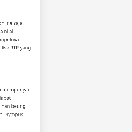
nline saja.
 nilai
impelnya
 live RTP yang
ap mempunyai
dapat
inan beting
 of Olympus