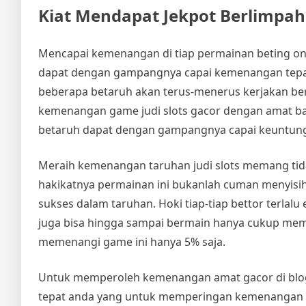
Kiat Mendapat Jekpot Berlimpah 
Mencapai kemenangan di tiap permainan beting onli
dapat dengan gampangnya capai kemenangan tepat
beberapa betaruh akan terus-menerus kerjakan b
kemenangan game judi slots gacor dengan amat ba
betaruh dapat dengan gampangnya capai keuntunga
Meraih kemenangan taruhan judi slots memang tida
hakikatnya permainan ini bukanlah cuman menyis
sukses dalam taruhan. Hoki tiap-tiap bettor terlal
juga bisa hingga sampai bermain hanya cukup mem
memenangi game ini hanya 5% saja.
Untuk memperoleh kemenangan amat gacor di blog jud
tepat anda yang untuk memperingan kemenangan bet