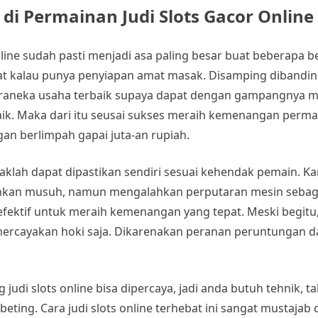
di Permainan Judi Slots Gacor Online
ne sudah pasti menjadi asa paling besar buat beberapa be
 kalau punya penyiapan amat masak. Disamping dibanding
eraneka usaha terbaik supaya dapat dengan gampangnya m
ik. Maka dari itu seusai sukses meraih kemenangan perma
n berlimpah gapai juta-an rupiah.
klah dapat dipastikan sendiri sesuai kehendak pemain. K
ihkan musuh, namun mengalahkan perputaran mesin sebag
u efektif untuk meraih kemenangan yang tepat. Meski begitu
ercayakan hoki saja. Dikarenakan peranan peruntungan 
i slots online bisa dipercaya, jadi anda butuh tehnik, tak
ing. Cara judi slots online terhebat ini sangat mustajab