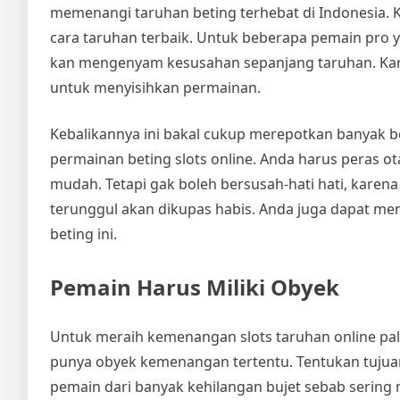
memenangi taruhan beting terhebat di Indonesia.
cara taruhan terbaik. Untuk beberapa pemain pro y
kan mengenyam kesusahan sepanjang taruhan. Karen
untuk menyisihkan permainan.
Kebalikannya ini bakal cukup merepotkan banyak bet
permainan beting slots online. Anda harus peras 
mudah. Tetapi gak boleh bersusah-hati hati, karena 
terunggul akan dikupas habis. Anda juga dapat m
beting ini.
Pemain Harus Miliki Obyek
Untuk meraih kemenangan slots taruhan online palin
punya obyek kemenangan tertentu. Tentukan tuju
pemain dari banyak kehilangan bujet sebab sering