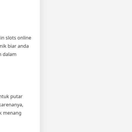
n slots online
nik biar anda
n dalam
ntuk putar
karenanya,
tuk menang