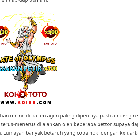
uhan online di dalam agen paling dipercaya pastilah pengi
 terus-menerus dijalankan oleh beberapa bettor supaya d
ah. Lumayan banyak betaruh yang coba hoki dengan keluark