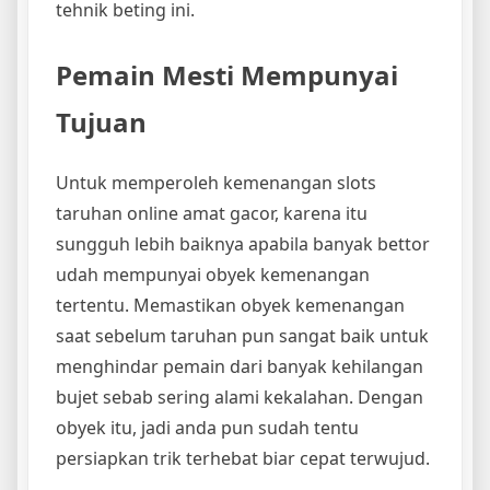
tehnik beting ini.
Pemain Mesti Mempunyai
Tujuan
Untuk memperoleh kemenangan slots
taruhan online amat gacor, karena itu
sungguh lebih baiknya apabila banyak bettor
udah mempunyai obyek kemenangan
tertentu. Memastikan obyek kemenangan
saat sebelum taruhan pun sangat baik untuk
menghindar pemain dari banyak kehilangan
bujet sebab sering alami kekalahan. Dengan
obyek itu, jadi anda pun sudah tentu
persiapkan trik terhebat biar cepat terwujud.