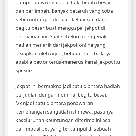
gampangnya mencapai hoki begitu besar
dan berlimpah. Banyak betaruh yang coba
keberuntungan dengan keluarkan dana
begitu besar buat menggapai jekpot di
permainan ini. Saat sebelum mengenali
hadiah menarik dari jekpot online yang
disiapkan oleh agen, betapa lebih baiknya
apabila bettor terus-menerus kenal jekpot itu
spesifik.
Jekpot ini bermakna jadi satu diantara hadiah
perjudian dengan nominal begitu besar.
Menjadi satu diantara penawaran
kemenangan sangatlah istimewa, pastinya
keseluruhan keuntungan diterima ini asal
dari modal bet yang terkumpul di sebuah