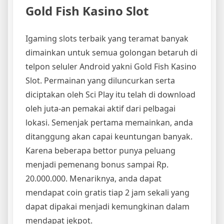
Gold Fish Kasino Slot
Igaming slots terbaik yang teramat banyak
dimainkan untuk semua golongan betaruh di
telpon seluler Android yakni Gold Fish Kasino
Slot. Permainan yang diluncurkan serta
diciptakan oleh Sci Play itu telah di download
oleh juta-an pemakai aktif dari pelbagai
lokasi. Semenjak pertama memainkan, anda
ditanggung akan capai keuntungan banyak.
Karena beberapa bettor punya peluang
menjadi pemenang bonus sampai Rp.
20.000.000. Menariknya, anda dapat
mendapat coin gratis tiap 2 jam sekali yang
dapat dipakai menjadi kemungkinan dalam
mendapat jekpot.