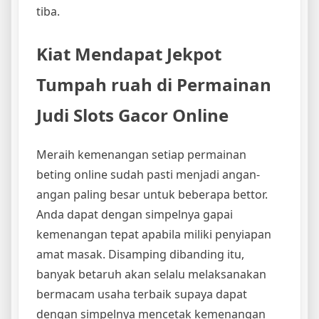
tiba.
Kiat Mendapat Jekpot
Tumpah ruah di Permainan
Judi Slots Gacor Online
Meraih kemenangan setiap permainan
beting online sudah pasti menjadi angan-
angan paling besar untuk beberapa bettor.
Anda dapat dengan simpelnya gapai
kemenangan tepat apabila miliki penyiapan
amat masak. Disamping dibanding itu,
banyak betaruh akan selalu melaksanakan
bermacam usaha terbaik supaya dapat
dengan simpelnya mencetak kemenangan