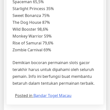
Spaceman 65,5%
Starlight Princess 35%
Sweet Bonanza 75%
The Dog House 87%
Wild Booster 98,6%
Monkey Warrior 59%
Rise of Samurai 79,6%
Zombie Carnival 69%
Demikian bocoran permainan slots gacor
terakhir harus untuk dipahami oleh seluruh
pemain. Info ini berfungsi buat membantu
betaruh dalam tentukan permainan terbaik.
Posted in
Bandar Togel Macau