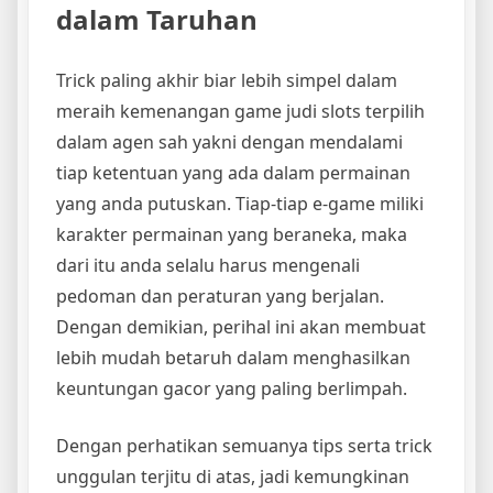
dalam Taruhan
Trick paling akhir biar lebih simpel dalam
meraih kemenangan game judi slots terpilih
dalam agen sah yakni dengan mendalami
tiap ketentuan yang ada dalam permainan
yang anda putuskan. Tiap-tiap e-game miliki
karakter permainan yang beraneka, maka
dari itu anda selalu harus mengenali
pedoman dan peraturan yang berjalan.
Dengan demikian, perihal ini akan membuat
lebih mudah betaruh dalam menghasilkan
keuntungan gacor yang paling berlimpah.
Dengan perhatikan semuanya tips serta trick
unggulan terjitu di atas, jadi kemungkinan