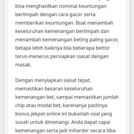
bisa menghasilkan nominal keuntungan
berlimpah dengan cara gacor serta
memberikan keuntungan. Buat menambah
keseluruhan kemenangan berlimpah dan
menambah kemenangan beting paling gacor,
betapa lebih baiknya bila beberapa bettor
terus-menerus persiapkan siasat dengan
masak.
Dengan menyiapkan siasat tepat,
memastikan besaran keseluruhan
kemenangan bet, sampai memastikan jumlah
chip atau modal bet, karenanya pastinya
bonus jekpot online ini bukanlah soal yang
susah untuk dimenangi. Anda dapat capai
kemenangan serta jadi miliarder secara tiba-