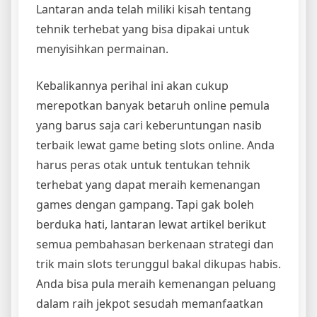
Lantaran anda telah miliki kisah tentang
tehnik terhebat yang bisa dipakai untuk
menyisihkan permainan.
Kebalikannya perihal ini akan cukup
merepotkan banyak betaruh online pemula
yang barus saja cari keberuntungan nasib
terbaik lewat game beting slots online. Anda
harus peras otak untuk tentukan tehnik
terhebat yang dapat meraih kemenangan
games dengan gampang. Tapi gak boleh
berduka hati, lantaran lewat artikel berikut
semua pembahasan berkenaan strategi dan
trik main slots terunggul bakal dikupas habis.
Anda bisa pula meraih kemenangan peluang
dalam raih jekpot sesudah memanfaatkan