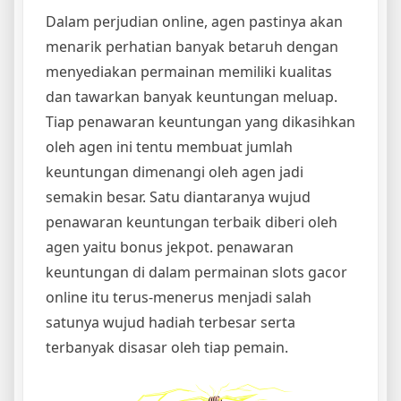
Dalam perjudian online, agen pastinya akan
menarik perhatian banyak betaruh dengan
menyediakan permainan memiliki kualitas
dan tawarkan banyak keuntungan meluap.
Tiap penawaran keuntungan yang dikasihkan
oleh agen ini tentu membuat jumlah
keuntungan dimenangi oleh agen jadi
semakin besar. Satu diantaranya wujud
penawaran keuntungan terbaik diberi oleh
agen yaitu bonus jekpot. penawaran
keuntungan di dalam permainan slots gacor
online itu terus-menerus menjadi salah
satunya wujud hadiah terbesar serta
terbanyak disasar oleh tiap pemain.