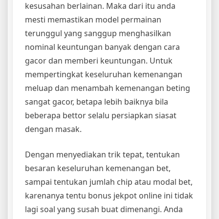
kesusahan berlainan. Maka dari itu anda
mesti memastikan model permainan
terunggul yang sanggup menghasilkan
nominal keuntungan banyak dengan cara
gacor dan memberi keuntungan. Untuk
mempertingkat keseluruhan kemenangan
meluap dan menambah kemenangan beting
sangat gacor, betapa lebih baiknya bila
beberapa bettor selalu persiapkan siasat
dengan masak.
Dengan menyediakan trik tepat, tentukan
besaran keseluruhan kemenangan bet,
sampai tentukan jumlah chip atau modal bet,
karenanya tentu bonus jekpot online ini tidak
lagi soal yang susah buat dimenangi. Anda