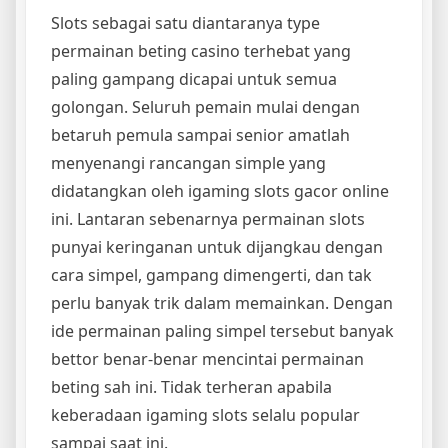
Slots sebagai satu diantaranya type
permainan beting casino terhebat yang
paling gampang dicapai untuk semua
golongan. Seluruh pemain mulai dengan
betaruh pemula sampai senior amatlah
menyenangi rancangan simple yang
didatangkan oleh igaming slots gacor online
ini. Lantaran sebenarnya permainan slots
punyai keringanan untuk dijangkau dengan
cara simpel, gampang dimengerti, dan tak
perlu banyak trik dalam memainkan. Dengan
ide permainan paling simpel tersebut banyak
bettor benar-benar mencintai permainan
beting sah ini. Tidak terheran apabila
keberadaan igaming slots selalu popular
sampai saat ini.