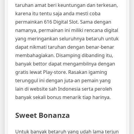
taruhan amat beri keuntungan dan terkesan,
karena itu tentu saja anda mesti coba
permainkan 616 Digital Slot. Sama dengan
namanya, permainan ini miliki rencana digital
yang meringankan seluruhnya betaruh untuk
dapat nikmati taruhan dengan benar-benar
membahagiakan. Disamping dibanding itu,
banyak bettor dapat mengambilnya dengan
gratis lewat Play-store. Rasakan igaming
terunggul ini dengan juta-an pemain yang
lain di website sah Indonesia serta peroleh
banyak sekali bonus menarik tiap harinya.
Sweet Bonanza
Untuk banyak betaruh yang udah lama terjun