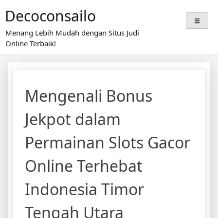
Skip
Decoconsailo
to
content
Menang Lebih Mudah dengan Situs Judi
Online Terbaik!
Mengenali Bonus
Jekpot dalam
Permainan Slots Gacor
Online Terhebat
Indonesia Timor
Tengah Utara