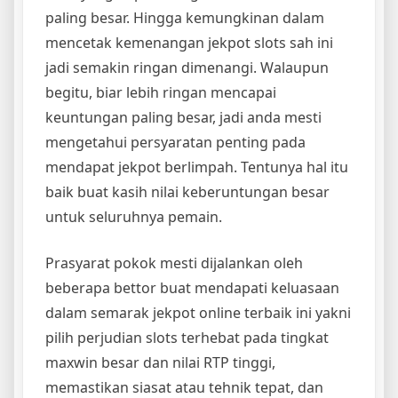
paling besar. Hingga kemungkinan dalam
mencetak kemenangan jekpot slots sah ini
jadi semakin ringan dimenangi. Walaupun
begitu, biar lebih ringan mencapai
keuntungan paling besar, jadi anda mesti
mengetahui persyaratan penting pada
mendapat jekpot berlimpah. Tentunya hal itu
baik buat kasih nilai keberuntungan besar
untuk seluruhnya pemain.
Prasyarat pokok mesti dijalankan oleh
beberapa bettor buat mendapati keluasaan
dalam semarak jekpot online terbaik ini yakni
pilih perjudian slots terhebat pada tingkat
maxwin besar dan nilai RTP tinggi,
memastikan siasat atau tehnik tepat, dan