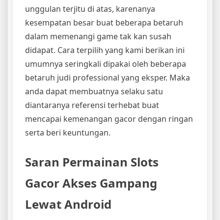
unggulan terjitu di atas, karenanya
kesempatan besar buat beberapa betaruh
dalam memenangi game tak kan susah
didapat. Cara terpilih yang kami berikan ini
umumnya seringkali dipakai oleh beberapa
betaruh judi professional yang eksper. Maka
anda dapat membuatnya selaku satu
diantaranya referensi terhebat buat
mencapai kemenangan gacor dengan ringan
serta beri keuntungan.
Saran Permainan Slots
Gacor Akses Gampang
Lewat Android