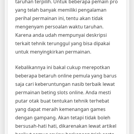
taruhan terpilih. Untuk beberapa pemain pro
yang telah banyak memiliki pengalaman
perihal permainan ini, tentu akan tidak
mengenyam persoalan waktu taruhan.
Karena anda udah mempunyai deskripsi
terkait tehnik terunggul yang bisa dipakai
untuk menyingkirkan permainan.
Kebalikannya ini bakal cukup merepotkan
beberapa betaruh online pemula yang barus
saja cari keberuntungan nasib terbaik lewat
permainan beting slots online. Anda mesti
putar otak buat tentukan tehnik terhebat
yang dapat meraih kemenangan games
dengan gampang. Akan tetapi tidak boleh
bersusah-hati hati, dikarenakan lewat artikel