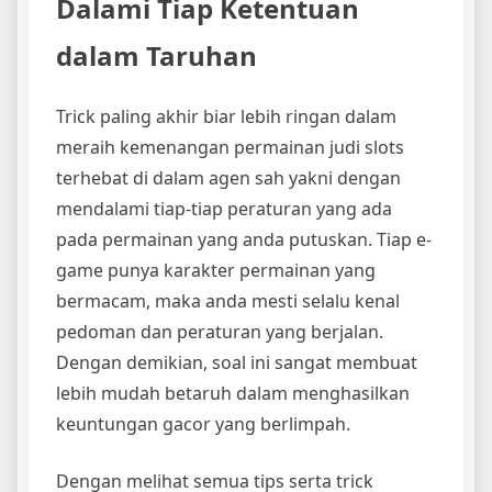
Dalami Tiap Ketentuan
dalam Taruhan
Trick paling akhir biar lebih ringan dalam
meraih kemenangan permainan judi slots
terhebat di dalam agen sah yakni dengan
mendalami tiap-tiap peraturan yang ada
pada permainan yang anda putuskan. Tiap e-
game punya karakter permainan yang
bermacam, maka anda mesti selalu kenal
pedoman dan peraturan yang berjalan.
Dengan demikian, soal ini sangat membuat
lebih mudah betaruh dalam menghasilkan
keuntungan gacor yang berlimpah.
Dengan melihat semua tips serta trick