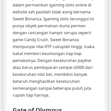
dalam permainkan igaming slots online di
website sah pastilah tidak asing bernama
Sweet Bonanza. Igaming slots terunggul ini
punya obyek permainan dunia permen
dengan rancangan hampir serupa seperti
game Candy Crush. Sweet Bonanza
mempunyai nilai RTP cukuplah tinggi, maka
bakal memberi keuntungan tiap-tiap
pemakainya. Dengan keseluruhan payline
atau barus pembayaran sampai x5000 dari
keseluruhan nilai bet, membikin banyak
betaruh menghasilkan keseluruhan
kemenangan sampai beberapa puluh juta
rupiah tiap harinya.
Gate of Olympus