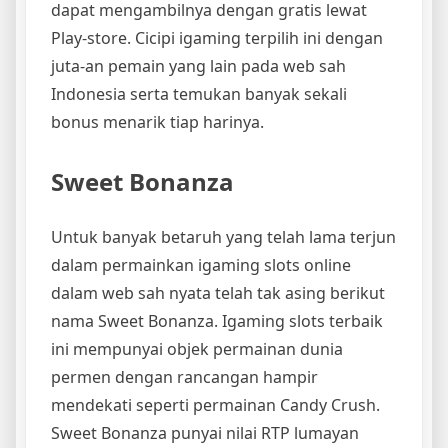
dapat mengambilnya dengan gratis lewat
Play-store. Cicipi igaming terpilih ini dengan
juta-an pemain yang lain pada web sah
Indonesia serta temukan banyak sekali
bonus menarik tiap harinya.
Sweet Bonanza
Untuk banyak betaruh yang telah lama terjun
dalam permainkan igaming slots online
dalam web sah nyata telah tak asing berikut
nama Sweet Bonanza. Igaming slots terbaik
ini mempunyai objek permainan dunia
permen dengan rancangan hampir
mendekati seperti permainan Candy Crush.
Sweet Bonanza punyai nilai RTP lumayan