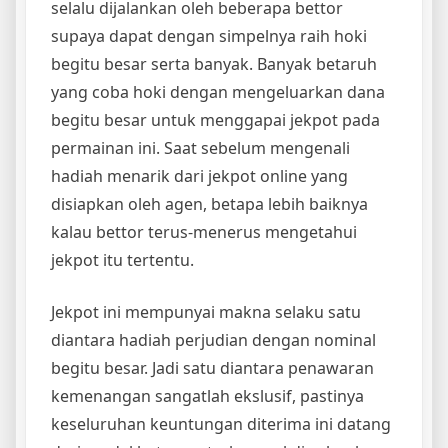
selalu dijalankan oleh beberapa bettor
supaya dapat dengan simpelnya raih hoki
begitu besar serta banyak. Banyak betaruh
yang coba hoki dengan mengeluarkan dana
begitu besar untuk menggapai jekpot pada
permainan ini. Saat sebelum mengenali
hadiah menarik dari jekpot online yang
disiapkan oleh agen, betapa lebih baiknya
kalau bettor terus-menerus mengetahui
jekpot itu tertentu.
Jekpot ini mempunyai makna selaku satu
diantara hadiah perjudian dengan nominal
begitu besar. Jadi satu diantara penawaran
kemenangan sangatlah ekslusif, pastinya
keseluruhan keuntungan diterima ini datang