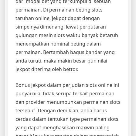
dari modal bet yang terkumpul di sebuah
permainan. Di permainan beting slots
taruhan online, jekpot dapat dengan
simpelnya dimenangi lewat perputaran
gulungan mesin slots waktu banyak betaruh
menempatkan nominal beting dalam
permainan. Bertambah bagus bandar yang
anda turuti, maka makin besar pun nilai
jekpot diterima oleh bettor.
Bonus jekpot dalam perjudian slots online ini
punyai nilai tidak serupa terkait permainan
dan provider menumbuhkan permainan slots
tersebut. Dengan demikian, anda harus
cerdas dalam tentukan type permainan slots
yang dapat menghasilkan maxwin paling