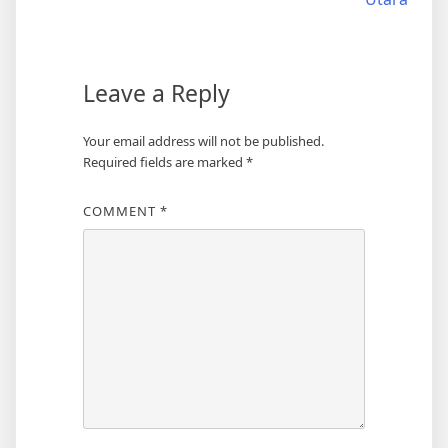
Leave a Reply
Your email address will not be published.
Required fields are marked
*
COMMENT
*