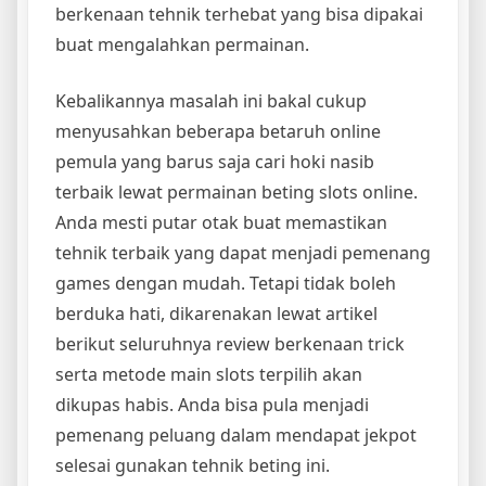
berkenaan tehnik terhebat yang bisa dipakai
buat mengalahkan permainan.
Kebalikannya masalah ini bakal cukup
menyusahkan beberapa betaruh online
pemula yang barus saja cari hoki nasib
terbaik lewat permainan beting slots online.
Anda mesti putar otak buat memastikan
tehnik terbaik yang dapat menjadi pemenang
games dengan mudah. Tetapi tidak boleh
berduka hati, dikarenakan lewat artikel
berikut seluruhnya review berkenaan trick
serta metode main slots terpilih akan
dikupas habis. Anda bisa pula menjadi
pemenang peluang dalam mendapat jekpot
selesai gunakan tehnik beting ini.