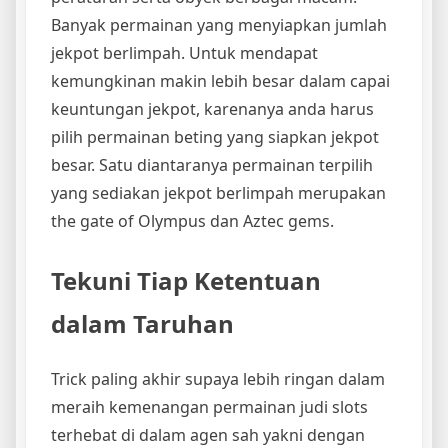
Banyak permainan yang menyiapkan jumlah
jekpot berlimpah. Untuk mendapat
kemungkinan makin lebih besar dalam capai
keuntungan jekpot, karenanya anda harus
pilih permainan beting yang siapkan jekpot
besar. Satu diantaranya permainan terpilih
yang sediakan jekpot berlimpah merupakan
the gate of Olympus dan Aztec gems.
Tekuni Tiap Ketentuan
dalam Taruhan
Trick paling akhir supaya lebih ringan dalam
meraih kemenangan permainan judi slots
terhebat di dalam agen sah yakni dengan