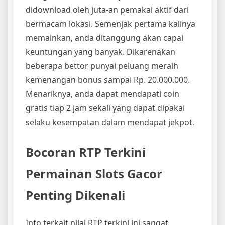
didownload oleh juta-an pemakai aktif dari
bermacam lokasi. Semenjak pertama kalinya
memainkan, anda ditanggung akan capai
keuntungan yang banyak. Dikarenakan
beberapa bettor punyai peluang meraih
kemenangan bonus sampai Rp. 20.000.000.
Menariknya, anda dapat mendapati coin
gratis tiap 2 jam sekali yang dapat dipakai
selaku kesempatan dalam mendapat jekpot.
Bocoran RTP Terkini
Permainan Slots Gacor
Penting Dikenali
Info terkait nilai RTP terkini ini sangat