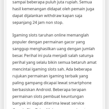
sampai beberapa puluh juta rupiah. Semua
hasil kemenangan didapat oleh pemain juga
dapat dijalankan withdraw kapan saja
sepanjang 24 jam non stop.
Igaming slots taruhan online memanglah
populer dengan permainan gacor yang
sanggup menghasilkan uang dengan jumlah
besar. Perihal ini pula menjadi salah satunya
perihal yang selalu bikin semua betaruh amat
mencintai igaming slots sah. Ada beberapa
rujukan permainan igaming terbaik yang
paling gampang dicapai lewat smartphone
berbasiskan Android. Beberapa terapan
permainan slots pembuat keuntungan
banyak ini dapat diterima lewat service