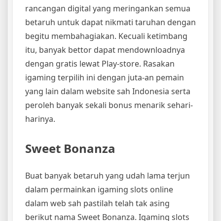
rancangan digital yang meringankan semua
betaruh untuk dapat nikmati taruhan dengan
begitu membahagiakan. Kecuali ketimbang
itu, banyak bettor dapat mendownloadnya
dengan gratis lewat Play-store. Rasakan
igaming terpilih ini dengan juta-an pemain
yang lain dalam website sah Indonesia serta
peroleh banyak sekali bonus menarik sehari-
harinya.
Sweet Bonanza
Buat banyak betaruh yang udah lama terjun
dalam permainkan igaming slots online
dalam web sah pastilah telah tak asing
berikut nama Sweet Bonanza. Igaming slots