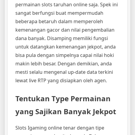
permainan slots taruhan online saja. Spek ini
sangat berfungsi buat mempermudah
beberapa betaruh dalam memperoleh
kemenangan gacor dan nilai pengembalian
dana banyak. Disamping memiliki fungsi
untuk datangkan kemenangan jekpot, anda
bisa pula dengan simpelnya capai nilai hoki
makin lebih besar. Dengan demikian, anda
mesti selalu mengenal up-date data terkini
lewat live RTP yang disiapkan oleh agen.
Tentukan Type Permainan
yang Sajikan Banyak Jekpot
Slots Igaming online tenar dengan tipe