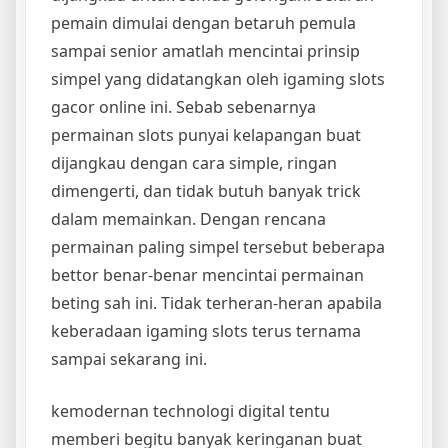
pemain dimulai dengan betaruh pemula
sampai senior amatlah mencintai prinsip
simpel yang didatangkan oleh igaming slots
gacor online ini. Sebab sebenarnya
permainan slots punyai kelapangan buat
dijangkau dengan cara simple, ringan
dimengerti, dan tidak butuh banyak trick
dalam memainkan. Dengan rencana
permainan paling simpel tersebut beberapa
bettor benar-benar mencintai permainan
beting sah ini. Tidak terheran-heran apabila
keberadaan igaming slots terus ternama
sampai sekarang ini.
kemodernan technologi digital tentu
memberi begitu banyak keringanan buat