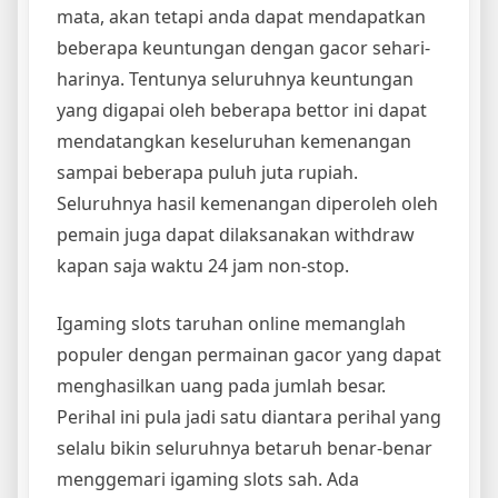
mata, akan tetapi anda dapat mendapatkan
beberapa keuntungan dengan gacor sehari-
harinya. Tentunya seluruhnya keuntungan
yang digapai oleh beberapa bettor ini dapat
mendatangkan keseluruhan kemenangan
sampai beberapa puluh juta rupiah.
Seluruhnya hasil kemenangan diperoleh oleh
pemain juga dapat dilaksanakan withdraw
kapan saja waktu 24 jam non-stop.
Igaming slots taruhan online memanglah
populer dengan permainan gacor yang dapat
menghasilkan uang pada jumlah besar.
Perihal ini pula jadi satu diantara perihal yang
selalu bikin seluruhnya betaruh benar-benar
menggemari igaming slots sah. Ada