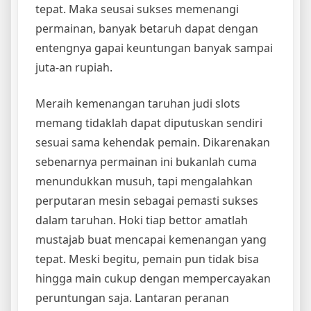
tepat. Maka seusai sukses memenangi
permainan, banyak betaruh dapat dengan
entengnya gapai keuntungan banyak sampai
juta-an rupiah.
Meraih kemenangan taruhan judi slots
memang tidaklah dapat diputuskan sendiri
sesuai sama kehendak pemain. Dikarenakan
sebenarnya permainan ini bukanlah cuma
menundukkan musuh, tapi mengalahkan
perputaran mesin sebagai pemasti sukses
dalam taruhan. Hoki tiap bettor amatlah
mustajab buat mencapai kemenangan yang
tepat. Meski begitu, pemain pun tidak bisa
hingga main cukup dengan mempercayakan
peruntungan saja. Lantaran peranan