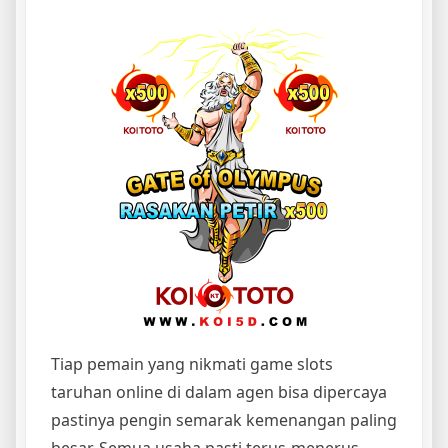
Tiap pemain yang nikmati game slots
taruhan online di dalam agen bisa dipercaya
pastinya pengin semarak kemenangan paling