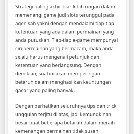
Strategi paling akhir biar lebih ringan dalam
memenangi game judi slots terunggul pada
agen sah yakni dengan mendalami tiap-tiap
ketentuan yang ada dalam permainan yang
anda putuskan. Tiap-tiap e-game mempunyai
ciri permainan yang bermacam, maka anda
selalu harus mengenali petunjuk dan
ketentuan yang berlangsung. Dengan
demikian, soal ini akan memperingan
betaruh dalam menghasilkan keuntungan
gacor yang paling banyak.
Dengan perhatikan seluruhnya tips dan trick
unggulan terjitu di atas, jadi kemungkinan
besar buat beberapa betaruh dalam meraih
kemenangan permainan tidak susah