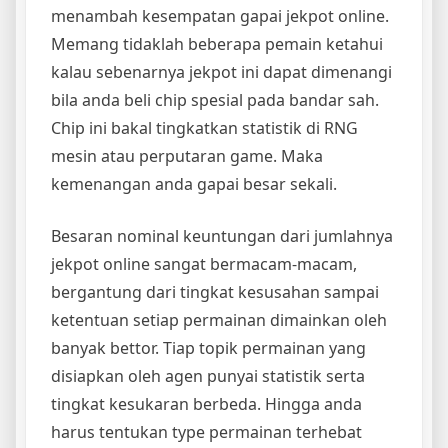
menambah kesempatan gapai jekpot online.
Memang tidaklah beberapa pemain ketahui
kalau sebenarnya jekpot ini dapat dimenangi
bila anda beli chip spesial pada bandar sah.
Chip ini bakal tingkatkan statistik di RNG
mesin atau perputaran game. Maka
kemenangan anda gapai besar sekali.
Besaran nominal keuntungan dari jumlahnya
jekpot online sangat bermacam-macam,
bergantung dari tingkat kesusahan sampai
ketentuan setiap permainan dimainkan oleh
banyak bettor. Tiap topik permainan yang
disiapkan oleh agen punyai statistik serta
tingkat kesukaran berbeda. Hingga anda
harus tentukan type permainan terhebat