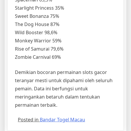
Starlight Princess 35%
Sweet Bonanza 75%
The Dog House 87%
Wild Booster 98,6%
Monkey Warrior 59%
Rise of Samurai 79,6%
Zombie Carnival 69%
Demikian bocoran permainan slots gacor
teranyar mesti untuk dipahami oleh seluruh
pemain. Data ini berfungsi untuk
meringankan betaruh dalam tentukan
permainan terbaik.
Posted in
Bandar Togel Macau