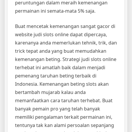
peruntungan dalam meraih kemenangan
permainan ini semata-mata 5% saja.
Buat mencetak kemenangan sangat gacor di
website judi slots online dapat dipercaya,
karenanya anda memerlukan tehnik, trik, dan
trick tepat anda yang buat memudahkan
kemenangan beting. Strategi judi slots online
terhebat ini amatlah baik dalam menjadi
pemenang taruhan beting terbaik di
Indonesia. Kemenangan beting slots akan
bertambah mujarab kalau anda
memanfaatkan cara taruhan terhebat. Buat
banyak pemain pro yang telah banyak
memiliki pengalaman terkait permainan ini,
tentunya tak kan alami persoalan sepanjang