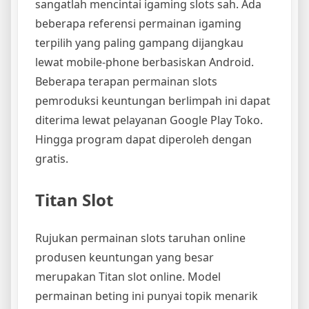
sangatlah mencintai igaming slots sah. Ada
beberapa referensi permainan igaming
terpilih yang paling gampang dijangkau
lewat mobile-phone berbasiskan Android.
Beberapa terapan permainan slots
pemroduksi keuntungan berlimpah ini dapat
diterima lewat pelayanan Google Play Toko.
Hingga program dapat diperoleh dengan
gratis.
Titan Slot
Rujukan permainan slots taruhan online
produsen keuntungan yang besar
merupakan Titan slot online. Model
permainan beting ini punyai topik menarik