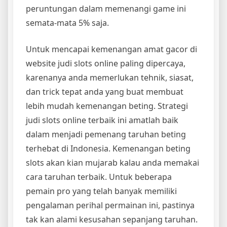
peruntungan dalam memenangi game ini
semata-mata 5% saja.
Untuk mencapai kemenangan amat gacor di
website judi slots online paling dipercaya,
karenanya anda memerlukan tehnik, siasat,
dan trick tepat anda yang buat membuat
lebih mudah kemenangan beting. Strategi
judi slots online terbaik ini amatlah baik
dalam menjadi pemenang taruhan beting
terhebat di Indonesia. Kemenangan beting
slots akan kian mujarab kalau anda memakai
cara taruhan terbaik. Untuk beberapa
pemain pro yang telah banyak memiliki
pengalaman perihal permainan ini, pastinya
tak kan alami kesusahan sepanjang taruhan.