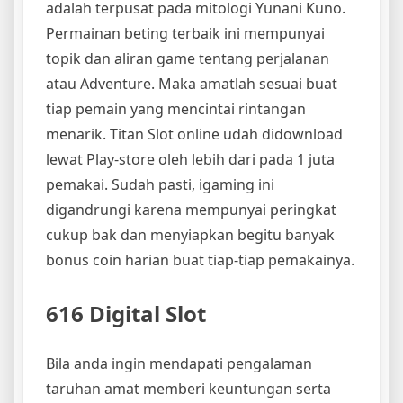
adalah terpusat pada mitologi Yunani Kuno.
Permainan beting terbaik ini mempunyai
topik dan aliran game tentang perjalanan
atau Adventure. Maka amatlah sesuai buat
tiap pemain yang mencintai rintangan
menarik. Titan Slot online udah didownload
lewat Play-store oleh lebih dari pada 1 juta
pemakai. Sudah pasti, igaming ini
digandrungi karena mempunyai peringkat
cukup bak dan menyiapkan begitu banyak
bonus coin harian buat tiap-tiap pemakainya.
616 Digital Slot
Bila anda ingin mendapati pengalaman
taruhan amat memberi keuntungan serta