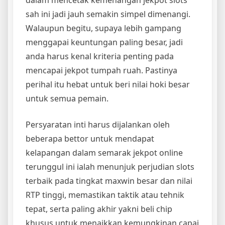
dalam mencetak kemenangan jekpot slots
sah ini jadi jauh semakin simpel dimenangi.
Walaupun begitu, supaya lebih gampang
menggapai keuntungan paling besar, jadi
anda harus kenal kriteria penting pada
mencapai jekpot tumpah ruah. Pastinya
perihal itu hebat untuk beri nilai hoki besar
untuk semua pemain.
Persyaratan inti harus dijalankan oleh
beberapa bettor untuk mendapat
kelapangan dalam semarak jekpot online
terunggul ini ialah menunjuk perjudian slots
terbaik pada tingkat maxwin besar dan nilai
RTP tinggi, memastikan taktik atau tehnik
tepat, serta paling akhir yakni beli chip
khusus untuk menaikkan kemungkinan capai