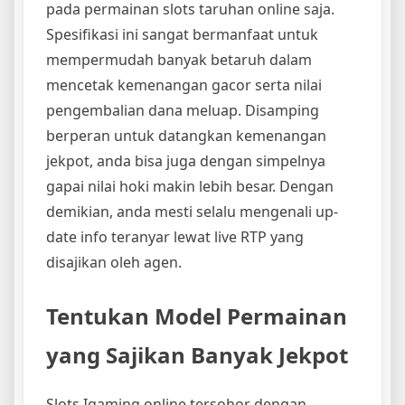
pada permainan slots taruhan online saja.
Spesifikasi ini sangat bermanfaat untuk
mempermudah banyak betaruh dalam
mencetak kemenangan gacor serta nilai
pengembalian dana meluap. Disamping
berperan untuk datangkan kemenangan
jekpot, anda bisa juga dengan simpelnya
gapai nilai hoki makin lebih besar. Dengan
demikian, anda mesti selalu mengenali up-
date info teranyar lewat live RTP yang
disajikan oleh agen.
Tentukan Model Permainan
yang Sajikan Banyak Jekpot
Slots Igaming online tersohor dengan