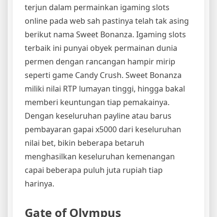
terjun dalam permainkan igaming slots
online pada web sah pastinya telah tak asing
berikut nama Sweet Bonanza. Igaming slots
terbaik ini punyai obyek permainan dunia
permen dengan rancangan hampir mirip
seperti game Candy Crush. Sweet Bonanza
miliki nilai RTP lumayan tinggi, hingga bakal
memberi keuntungan tiap pemakainya.
Dengan keseluruhan payline atau barus
pembayaran gapai x5000 dari keseluruhan
nilai bet, bikin beberapa betaruh
menghasilkan keseluruhan kemenangan
capai beberapa puluh juta rupiah tiap
harinya.
Gate of Olympus