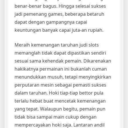
benar-benar bagus. Hingga selesai sukses
jadi pemenang games, beberapa betaruh
dapat dengan gampangnya capai
keuntungan banyak capai juta-an rupiah.
Meraih kemenangan taruhan judi slots
memanglah tidak dapat dipastikan sendiri
sesuai sama kehendak pemain. Dikarenakan
hakikatnya permainan ini bukanlah cuman
menundukkan musuh, tetapi menyingkirkan
perputaran mesin sebagai pemasti sukses
dalam taruhan. Hoki tiap-tiap bettor pula
terlalu hebat buat mencetak kemenangan
yang tepat. Walaupun begitu, pemain pun
tidak bisa sampai main cukup dengan
mempercayakan hoki saja. Lantaran andil