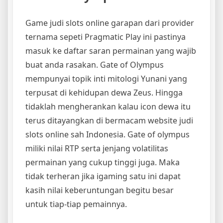
Game judi slots online garapan dari provider
ternama sepeti Pragmatic Play ini pastinya
masuk ke daftar saran permainan yang wajib
buat anda rasakan. Gate of Olympus
mempunyai topik inti mitologi Yunani yang
terpusat di kehidupan dewa Zeus. Hingga
tidaklah mengherankan kalau icon dewa itu
terus ditayangkan di bermacam website judi
slots online sah Indonesia. Gate of olympus
miliki nilai RTP serta jenjang volatilitas
permainan yang cukup tinggi juga. Maka
tidak terheran jika igaming satu ini dapat
kasih nilai keberuntungan begitu besar
untuk tiap-tiap pemainnya.