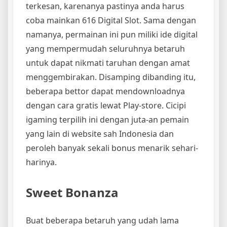
terkesan, karenanya pastinya anda harus
coba mainkan 616 Digital Slot. Sama dengan
namanya, permainan ini pun miliki ide digital
yang mempermudah seluruhnya betaruh
untuk dapat nikmati taruhan dengan amat
menggembirakan. Disamping dibanding itu,
beberapa bettor dapat mendownloadnya
dengan cara gratis lewat Play-store. Cicipi
igaming terpilih ini dengan juta-an pemain
yang lain di website sah Indonesia dan
peroleh banyak sekali bonus menarik sehari-
harinya.
Sweet Bonanza
Buat beberapa betaruh yang udah lama