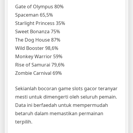
Gate of Olympus 80%
Spaceman 65,5%
Starlight Princess 35%
Sweet Bonanza 75%
The Dog House 87%
Wild Booster 98,6%
Monkey Warrior 59%
Rise of Samurai 79,6%
Zombie Carnival 69%
Sekianlah bocoran game slots gacor teranyar
mesti untuk dimengerti oleh seluruh pemain.
Data ini berfaedah untuk mempermudah
betaruh dalam memastikan permainan
terpilih.