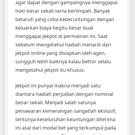
agar dapat dengan gampangnya menggapai
hoki besar sekali serta berlimpah. Banyak
betaruh yang coba keberuntungan dengan
keluarkan biaya begitu besar buat
menggapai jekpot di permainan ini. Saat
sebelum mengetahui hadiah menarik dari
jekpot online yang disiapkan oleh agen,
sungguh lebih baiknya kalau bettor selalu
mengetahui jekpot itu khusus.
Jekpot ini punyai makna menjadi satu
diantara hadiah perjudian dengan nominal
besar sekali. Menjadi salah satunya
penawaran kemenangan sangatlah ekslusif,
tentunya keseluruhan keuntungan diterima
ini asal dari modal bet yang terkumpul pada