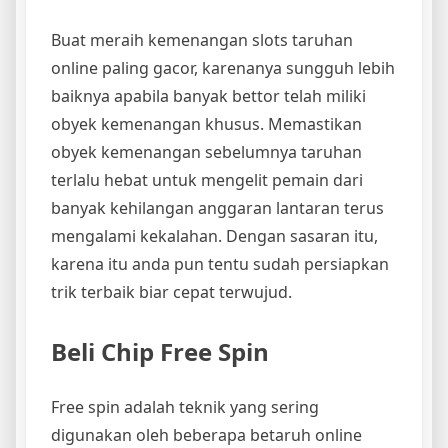
Buat meraih kemenangan slots taruhan
online paling gacor, karenanya sungguh lebih
baiknya apabila banyak bettor telah miliki
obyek kemenangan khusus. Memastikan
obyek kemenangan sebelumnya taruhan
terlalu hebat untuk mengelit pemain dari
banyak kehilangan anggaran lantaran terus
mengalami kekalahan. Dengan sasaran itu,
karena itu anda pun tentu sudah persiapkan
trik terbaik biar cepat terwujud.
Beli Chip Free Spin
Free spin adalah teknik yang sering
digunakan oleh beberapa betaruh online