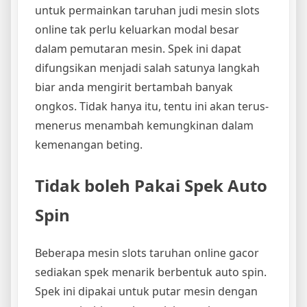
untuk permainkan taruhan judi mesin slots
online tak perlu keluarkan modal besar
dalam pemutaran mesin. Spek ini dapat
difungsikan menjadi salah satunya langkah
biar anda mengirit bertambah banyak
ongkos. Tidak hanya itu, tentu ini akan terus-
menerus menambah kemungkinan dalam
kemenangan beting.
Tidak boleh Pakai Spek Auto
Spin
Beberapa mesin slots taruhan online gacor
sediakan spek menarik berbentuk auto spin.
Spek ini dipakai untuk putar mesin dengan