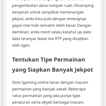
pengembalian dana tumpah ruah. Disamping
berperan untuk tampilkan kemenangan
jekpot, anda bisa pula dengan entengnya
gapai nilai hoki semakin lebih besar. Dengan
demikian, anda mesti selalu ketahui up-date
data teranyar lewat live RTP yang disajikan
oleh agen.
Tentukan Tipe Permainan
yang Siapkan Banyak Jekpot
Slots Igaming online tenar dengan macam
permainan yang banyak sekali. Beberapa
ratus permainan yang ada punya type
peraturan serta obyek berbagai macam.