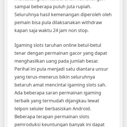
sampai beberapa puluh juta rupiah.
Seluruhnya hasil kemenangan diperoleh oleh
pemain bisa pula dilaksanakan withdraw
kapan saja waktu 24 jam non stop.
Igaming slots taruhan online betul-betul
tenar dengan permainan gacor yang dapat
menghasilkan uang pada jumlah besar.
Perihal ini pula menjadi satu diantara unsur
yang terus-menerus bikin seluruhnya
betaruh amat mencintai igaming slots sah.
Ada beberapa saran permainan igaming
terbaik yang termudah dijangkau lewat
telpon seluler berbasiskan Android.
Beberapa terapan permainan slots
pemroduksi keuntungan banyak ini dapat