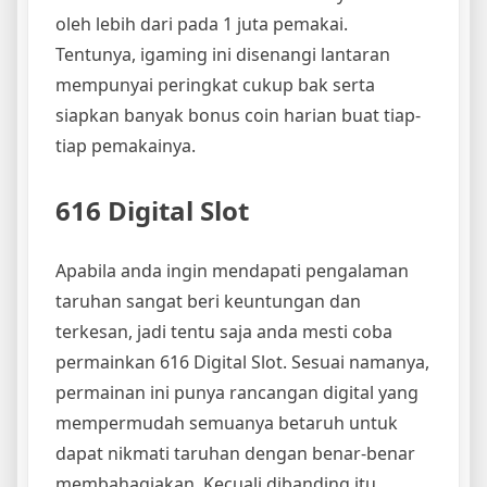
oleh lebih dari pada 1 juta pemakai.
Tentunya, igaming ini disenangi lantaran
mempunyai peringkat cukup bak serta
siapkan banyak bonus coin harian buat tiap-
tiap pemakainya.
616 Digital Slot
Apabila anda ingin mendapati pengalaman
taruhan sangat beri keuntungan dan
terkesan, jadi tentu saja anda mesti coba
permainkan 616 Digital Slot. Sesuai namanya,
permainan ini punya rancangan digital yang
mempermudah semuanya betaruh untuk
dapat nikmati taruhan dengan benar-benar
membahagiakan. Kecuali dibanding itu,