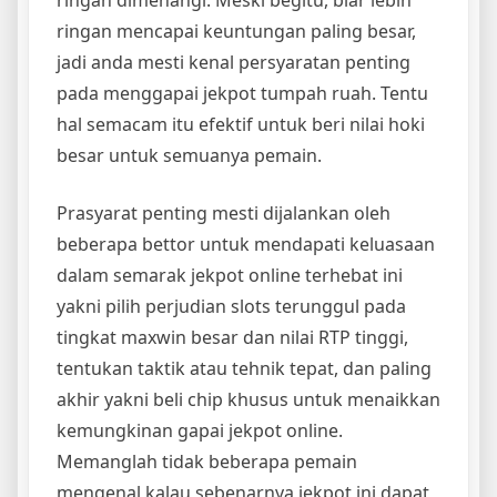
ringan dimenangi. Meski begitu, biar lebih
ringan mencapai keuntungan paling besar,
jadi anda mesti kenal persyaratan penting
pada menggapai jekpot tumpah ruah. Tentu
hal semacam itu efektif untuk beri nilai hoki
besar untuk semuanya pemain.
Prasyarat penting mesti dijalankan oleh
beberapa bettor untuk mendapati keluasaan
dalam semarak jekpot online terhebat ini
yakni pilih perjudian slots terunggul pada
tingkat maxwin besar dan nilai RTP tinggi,
tentukan taktik atau tehnik tepat, dan paling
akhir yakni beli chip khusus untuk menaikkan
kemungkinan gapai jekpot online.
Memanglah tidak beberapa pemain
mengenal kalau sebenarnya jekpot ini dapat