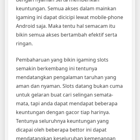
keuntungan. Semua akses dalam mainkan
igaming ini dapat dicicipi lewat mobile-phone
Android saja. Maka tentu hal semacam itu
bikin semua akses bertambah efektif serta
ringan.
Pembaharuan yang bikin igaming slots
semakin berkembang ini tentunya
mendatangkan pengalaman taruhan yang
aman dan nyaman. Slots datang bukan cuma
untuk gelaran buat cari selingan semata-
mata, tapi anda dapat mendapat beberapa
keuntungan dengan gacor tiap harinya.
Tentunya seluruhnya keuntungan yang
dicapai oleh beberapa bettor ini dapat
mendatangkan keseluruhan kemenangan