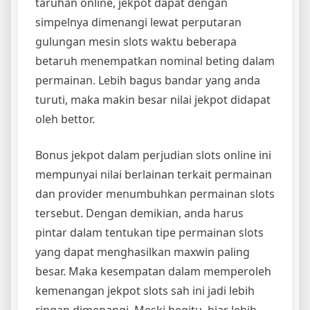
taruhan online, jekpot dapat dengan
simpelnya dimenangi lewat perputaran
gulungan mesin slots waktu beberapa
betaruh menempatkan nominal beting dalam
permainan. Lebih bagus bandar yang anda
turuti, maka makin besar nilai jekpot didapat
oleh bettor.
Bonus jekpot dalam perjudian slots online ini
mempunyai nilai berlainan terkait permainan
dan provider menumbuhkan permainan slots
tersebut. Dengan demikian, anda harus
pintar dalam tentukan tipe permainan slots
yang dapat menghasilkan maxwin paling
besar. Maka kesempatan dalam memperoleh
kemenangan jekpot slots sah ini jadi lebih