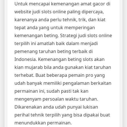
Untuk mencapai kemenangan amat gacor di
website judi slots online paling dipercaya,
karenanya anda perlu tehnik, trik, dan kiat
tepat anda yang untuk memperingan
kemenangan beting. Strategi judi slots online
terpilih ini amatlah baik dalam menjadi
pemenang taruhan beting terbaik di
Indonesia. Kemenangan beting slots akan
kian mujarab bila anda gunakan kiat taruhan
terhebat. Buat beberapa pemain pro yang
udah banyak memiliki pengalaman berkaitan
permainan ini, sudah pasti tak kan
mengenyam persoalan waktu taruhan.
Dikarenakan anda udah punyai lukisan
perihal tehnik terpilih yang bisa dipakai buat
menundukkan permainan.