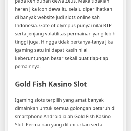
pada kehidupan dewa Zeus. Maka tidaklah
heran jika icon dewa itu selalu diperlihatkan
di banyak website judi slots online sah
Indonesia. Gate of olympus punyai nilai RTP
serta jenjang volatilitas permainan yang lebih
tinggi juga. Hingga tidak bertanya-tanya jika
igaming satu ini dapat kasih nilai
keberuntungan besar sekali buat tiap-tiap
pemainnya.
Gold Fish Kasino Slot
Igaming slots terpilih yang amat banyak
dimainkan untuk semua golongan betaruh di
smartphone Android ialah Gold Fish Kasino
Slot. Permainan yang diluncurkan serta