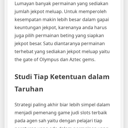
Lumayan banyak permainan yang sediakan
jumlah jekpot meluap. Untuk memperoleh
kesempatan makin lebih besar dalam gapai
keuntungan jekpot, karenanya anda harus
juga pilih permainan beting yang siapkan
jekpot besar. Satu diantaranya permainan
terhebat yang sediakan jekpot meluap yaitu
the gate of Olympus dan Aztec gems.
Studi Tiap Ketentuan dalam
Taruhan
Strategi paling akhir biar lebih simpel dalam
menjadi pemenang game judi slots terbaik
pada agen sah yaitu dengan pelajari tiap