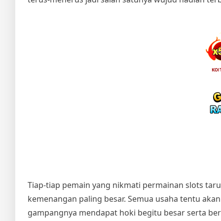
Tiap-tiap pemain yang nikmati permainan slots tar
kemenangan paling besar. Semua usaha tentu akan
gampangnya mendapat hoki begitu besar serta be