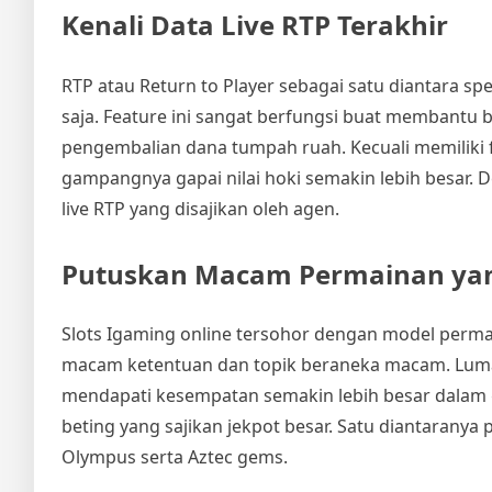
Kenali Data Live RTP Terakhir
RTP atau Return to Player sebagai satu diantara sp
saja. Feature ini sangat berfungsi buat membantu
pengembalian dana tumpah ruah. Kecuali memiliki 
gampangnya gapai nilai hoki semakin lebih besar. D
live RTP yang disajikan oleh agen.
Putuskan Macam Permainan yang
Slots Igaming online tersohor dengan model perm
macam ketentuan dan topik beraneka macam. Luma
mendapati kesempatan semakin lebih besar dalam 
beting yang sajikan jekpot besar. Satu diantaranya
Olympus serta Aztec gems.