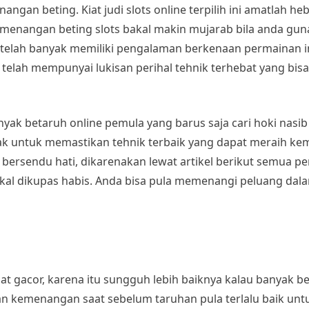
an beting. Kiat judi slots online terpilih ini amatlah he
emenangan beting slots bakal makin mujarab bila anda gun
telah banyak memiliki pengalaman berkenaan permainan ini
telah mempunyai lukisan perihal tehnik terhebat yang bisa
yak betaruh online pemula yang barus saja cari hoki nasib 
otak untuk memastikan tehnik terbaik yang dapat meraih k
ersendu hati, dikarenakan lewat artikel berikut semua pe
 bakal dikupas habis. Anda bisa pula memenangi peluang da
 gacor, karena itu sungguh lebih baiknya kalau banyak be
an kemenangan saat sebelum taruhan pula terlalu baik unt