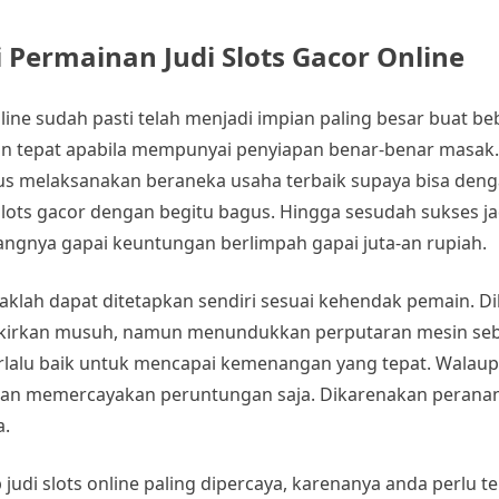
 Permainan Judi Slots Gacor Online
ne sudah pasti telah menjadi impian paling besar buat beb
 tepat apabila mempunyai penyiapan benar-benar masak
rus melaksanakan beraneka usaha terbaik supaya bisa den
ots gacor dengan begitu bagus. Hingga sesudah sukses j
gnya gapai keuntungan berlimpah gapai juta-an rupiah.
klah dapat ditetapkan sendiri sesuai kehendak pemain. D
gkirkan musuh, namun menundukkan perputaran mesin seb
erlalu baik untuk mencapai kemenangan yang tepat. Walaup
ngan memercayakan peruntungan saja. Dikarenakan perana
a.
i slots online paling dipercaya, karenanya anda perlu teh