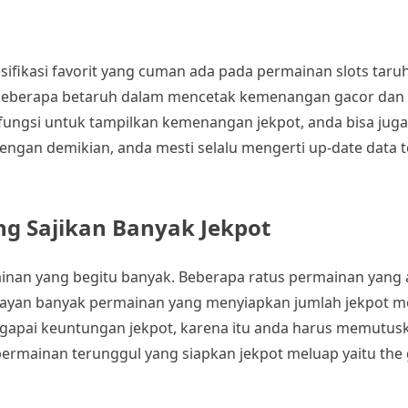
esifikasi favorit yang cuman ada pada permainan slots taru
 beberapa betaruh dalam mencetak kemenangan gacor dan n
fungsi untuk tampilkan kemenangan jekpot, anda bisa jug
engan demikian, anda mesti selalu mengerti up-date data t
 Sajikan Banyak Jekpot
ainan yang begitu banyak. Beberapa ratus permainan yang
yan banyak permainan yang menyiapkan jumlah jekpot m
gapai keuntungan jekpot, karena itu anda harus memutu
 permainan terunggul yang siapkan jekpot meluap yaitu the 