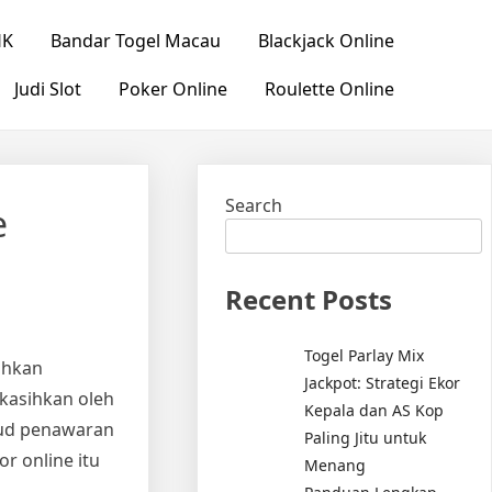
HK
Bandar Togel Macau
Blackjack Online
Judi Slot
Poker Online
Roulette Online
Search
e
Recent Posts
Togel Parlay Mix
uhkan
Jackpot: Strategi Ekor
kasihkan oleh
Kepala dan AS Kop
ujud penawaran
Paling Jitu untuk
r online itu
Menang