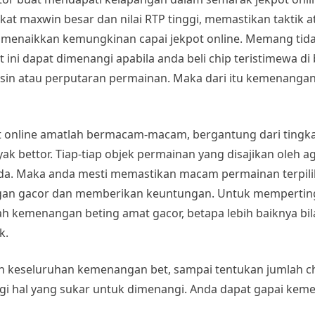
kat maxwin besar dan nilai RTP tinggi, memastikan taktik a
buat menaikkan kemungkinan capai jekpot online. Memang tid
ini dapat dimenangi apabila anda beli chip teristimewa di
esin atau perputaran permainan. Maka dari itu kemenangan
t online amatlah bermacam-macam, bergantung dari tingk
k bettor. Tiap-tiap objek permainan yang disajikan oleh a
eda. Maka anda mesti memastikan macam permainan terpili
gan gacor dan memberikan keuntungan. Untuk mempertin
kemenangan beting amat gacor, betapa lebih baiknya bil
k.
an keseluruhan kemenangan bet, sampai tentukan jumlah c
k lagi hal yang sukar untuk dimenangi. Anda dapat gapai ke