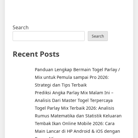
Search
Search
Recent Posts
Panduan Lengkap Bermain Togel Parlay /
Mix untuk Pemula sampai Pro 2026:
Strategi dan Tips Terbaik
Prediksi Angka Parlay Mix Malam Ini –
Analisis Dari Master Togel Terpercaya
Togel Parlay Mix Terbaik 2026: Analisis
Rumus Matematika dan Statistik Keluaran
Tembak Ikan Online Mobile 2026: Cara
Main Lancar di HP Android & iOS dengan