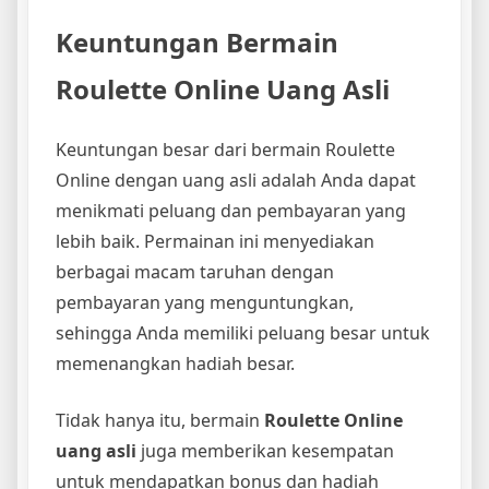
Keuntungan Bermain
Roulette Online Uang Asli
Keuntungan besar dari bermain Roulette
Online dengan uang asli adalah Anda dapat
menikmati peluang dan pembayaran yang
lebih baik. Permainan ini menyediakan
berbagai macam taruhan dengan
pembayaran yang menguntungkan,
sehingga Anda memiliki peluang besar untuk
memenangkan hadiah besar.
Tidak hanya itu, bermain
Roulette Online
uang asli
juga memberikan kesempatan
untuk mendapatkan bonus dan hadiah