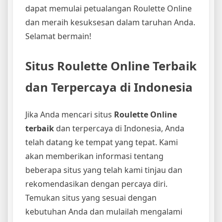
dapat memulai petualangan Roulette Online
dan meraih kesuksesan dalam taruhan Anda.
Selamat bermain!
Situs Roulette Online Terbaik
dan Terpercaya di Indonesia
Jika Anda mencari situs
Roulette Online
terbaik
dan terpercaya di Indonesia, Anda
telah datang ke tempat yang tepat. Kami
akan memberikan informasi tentang
beberapa situs yang telah kami tinjau dan
rekomendasikan dengan percaya diri.
Temukan situs yang sesuai dengan
kebutuhan Anda dan mulailah mengalami