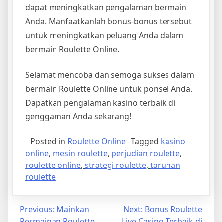
dapat meningkatkan pengalaman bermain
Anda. Manfaatkanlah bonus-bonus tersebut
untuk meningkatkan peluang Anda dalam
bermain Roulette Online.
Selamat mencoba dan semoga sukses dalam
bermain Roulette Online untuk ponsel Anda.
Dapatkan pengalaman kasino terbaik di
genggaman Anda sekarang!
Posted in
Roulette Online
Tagged
kasino
online
,
mesin roulette
,
perjudian roulette
,
roulette online
,
strategi roulette
,
taruhan
roulette
Post
Previous:
Mainkan
Next:
Bonus Roulette
Permainan Roulette
Live Casino Terbaik di