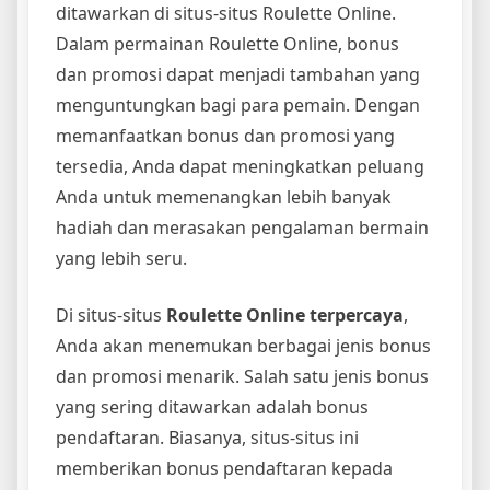
ditawarkan di situs-situs Roulette Online.
Dalam permainan Roulette Online, bonus
dan promosi dapat menjadi tambahan yang
menguntungkan bagi para pemain. Dengan
memanfaatkan bonus dan promosi yang
tersedia, Anda dapat meningkatkan peluang
Anda untuk memenangkan lebih banyak
hadiah dan merasakan pengalaman bermain
yang lebih seru.
Di situs-situs
Roulette Online terpercaya
,
Anda akan menemukan berbagai jenis bonus
dan promosi menarik. Salah satu jenis bonus
yang sering ditawarkan adalah bonus
pendaftaran. Biasanya, situs-situs ini
memberikan bonus pendaftaran kepada