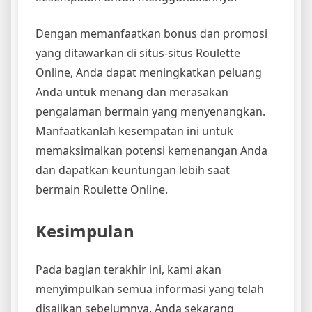
Dengan memanfaatkan bonus dan promosi
yang ditawarkan di situs-situs Roulette
Online, Anda dapat meningkatkan peluang
Anda untuk menang dan merasakan
pengalaman bermain yang menyenangkan.
Manfaatkanlah kesempatan ini untuk
memaksimalkan potensi kemenangan Anda
dan dapatkan keuntungan lebih saat
bermain Roulette Online.
Kesimpulan
Pada bagian terakhir ini, kami akan
menyimpulkan semua informasi yang telah
disajikan sebelumnya. Anda sekarang