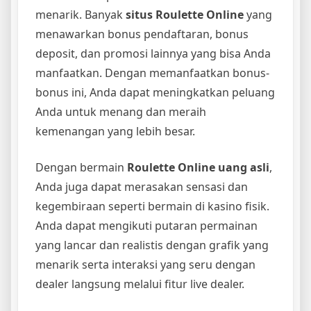
menarik. Banyak
situs Roulette Online
yang
menawarkan bonus pendaftaran, bonus
deposit, dan promosi lainnya yang bisa Anda
manfaatkan. Dengan memanfaatkan bonus-
bonus ini, Anda dapat meningkatkan peluang
Anda untuk menang dan meraih
kemenangan yang lebih besar.
Dengan bermain
Roulette Online uang asli
,
Anda juga dapat merasakan sensasi dan
kegembiraan seperti bermain di kasino fisik.
Anda dapat mengikuti putaran permainan
yang lancar dan realistis dengan grafik yang
menarik serta interaksi yang seru dengan
dealer langsung melalui fitur live dealer.