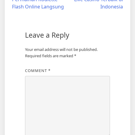
navigation
Flash Online Langsung
Indonesia
Leave a Reply
Your email address will not be published.
Required fields are marked
*
COMMENT
*