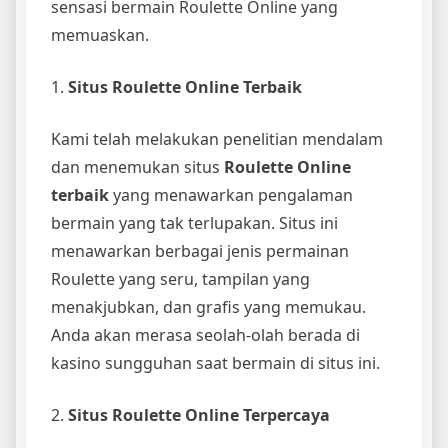
sensasi bermain Roulette Online yang
memuaskan.
1.
Situs Roulette Online Terbaik
Kami telah melakukan penelitian mendalam
dan menemukan situs
Roulette Online
terbaik
yang menawarkan pengalaman
bermain yang tak terlupakan. Situs ini
menawarkan berbagai jenis permainan
Roulette yang seru, tampilan yang
menakjubkan, dan grafis yang memukau.
Anda akan merasa seolah-olah berada di
kasino sungguhan saat bermain di situs ini.
2.
Situs Roulette Online Terpercaya