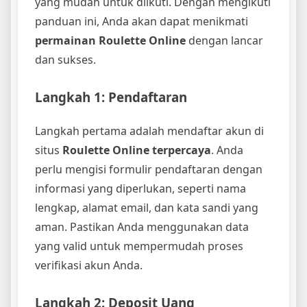
yang mudah untuk diikuti. Dengan mengikuti
panduan ini, Anda akan dapat menikmati
permainan Roulette Online
dengan lancar
dan sukses.
Langkah 1: Pendaftaran
Langkah pertama adalah mendaftar akun di
situs
Roulette Online terpercaya
. Anda
perlu mengisi formulir pendaftaran dengan
informasi yang diperlukan, seperti nama
lengkap, alamat email, dan kata sandi yang
aman. Pastikan Anda menggunakan data
yang valid untuk mempermudah proses
verifikasi akun Anda.
Langkah 2: Deposit Uang