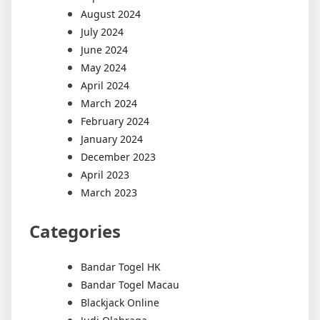
August 2024
July 2024
June 2024
May 2024
April 2024
March 2024
February 2024
January 2024
December 2023
April 2023
March 2023
Categories
Bandar Togel HK
Bandar Togel Macau
Blackjack Online