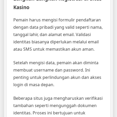
Kasino
Pemain harus mengisi formulir pendaftaran
dengan data pribadi yang valid seperti nama,
tanggal lahir, dan alamat email. Validasi
identitas biasanya diperlukan melalui email
atau SMS untuk memastikan akun aman.
Setelah mengisi data, pemain akan diminta
membuat username dan password. Ini
penting untuk perlindungan akun dan akses
login di masa depan.
Beberapa situs juga mengharuskan verifikasi
tambahan seperti mengunggah dokumen
identitas. Proses ini bertujuan untuk