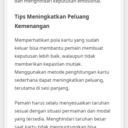
dan menghindari keputusan emosional.
Tips Meningkatkan Peluang
Kemenangan
Memperhatikan pola kartu yang sudah
keluar bisa membantu pemain membuat
keputusan lebih baik, walaupun tidak
memberikan kepastian mutlak.
Menggunakan metode penghitungan kartu
sederhana dapat meningkatkan peluang,
terutama di sesi panjang.
Pemain harus selalu menyesuaikan taruhan
sesuai dengan situasi permainan dan modal
yang tersedia. Menghindari taruhan besar
saat kartu tidak menguntungkan bisa