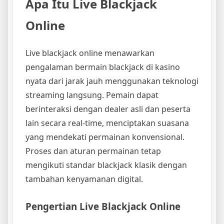
Apa Itu Live Blackjack
Online
Live blackjack online menawarkan
pengalaman bermain blackjack di kasino
nyata dari jarak jauh menggunakan teknologi
streaming langsung. Pemain dapat
berinteraksi dengan dealer asli dan peserta
lain secara real-time, menciptakan suasana
yang mendekati permainan konvensional.
Proses dan aturan permainan tetap
mengikuti standar blackjack klasik dengan
tambahan kenyamanan digital.
Pengertian Live Blackjack Online