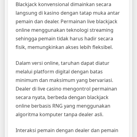
Blackjack konvensional dimainkan secara
langsung di kasino dengan tatap muka antar
pemain dan dealer. Permainan live blackjack
online menggunakan teknologi streaming
sehingga pemain tidak harus hadir secara
fisik, memungkinkan akses lebih fleksibel.
Dalam versi online, taruhan dapat diatur
melalui platform digital dengan batas
minimum dan maksimum yang bervariasi.
Dealer di live casino mengontrol permainan
secara nyata, berbeda dengan blackjack
online berbasis RNG yang menggunakan
algoritma komputer tanpa dealer asli.
Interaksi pemain dengan dealer dan pemain