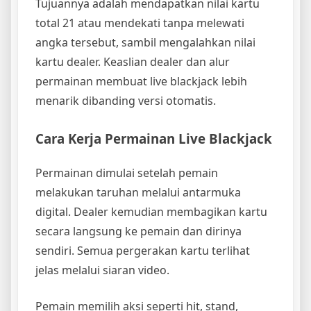
Tujuannya adalah mendapatkan nilai kartu
total 21 atau mendekati tanpa melewati
angka tersebut, sambil mengalahkan nilai
kartu dealer. Keaslian dealer dan alur
permainan membuat live blackjack lebih
menarik dibanding versi otomatis.
Cara Kerja Permainan Live Blackjack
Permainan dimulai setelah pemain
melakukan taruhan melalui antarmuka
digital. Dealer kemudian membagikan kartu
secara langsung ke pemain dan dirinya
sendiri. Semua pergerakan kartu terlihat
jelas melalui siaran video.
Pemain memilih aksi seperti hit, stand,