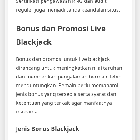
Sertifikasi pengawasan RNG dan audit
reguler juga menjadi tanda keandalan situs.
Bonus dan Promosi Live
Blackjack
Bonus dan promosi untuk live blackjack
dirancang untuk meningkatkan nilai taruhan
dan memberikan pengalaman bermain lebih
menguntungkan. Pemain perlu memahami
jenis bonus yang tersedia serta syarat dan
ketentuan yang terkait agar manfaatnya
maksimal.
Jenis Bonus Blackjack