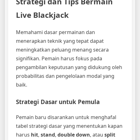
Strategi dan Tips Bermain
Live Blackjack
Memahami dasar permainan dan
menerapkan teknik yang tepat dapat
meningkatkan peluang menang secara
signifikan. Pemain harus fokus pada
pengambilan keputusan yang didukung oleh
probabilitas dan pengelolaan modal yang
baik.
Strategi Dasar untuk Pemula
Pemain baru disarankan untuk menghafal
tabel strategi dasar yang menentukan kapan
harus
hit
,
stand
,
double down
, atau
split