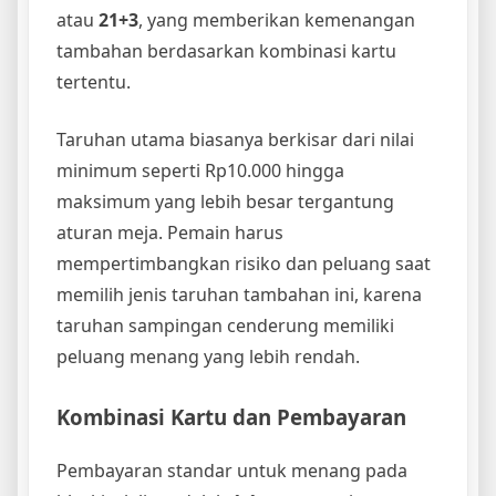
atau
21+3
, yang memberikan kemenangan
tambahan berdasarkan kombinasi kartu
tertentu.
Taruhan utama biasanya berkisar dari nilai
minimum seperti Rp10.000 hingga
maksimum yang lebih besar tergantung
aturan meja. Pemain harus
mempertimbangkan risiko dan peluang saat
memilih jenis taruhan tambahan ini, karena
taruhan sampingan cenderung memiliki
peluang menang yang lebih rendah.
Kombinasi Kartu dan Pembayaran
Pembayaran standar untuk menang pada