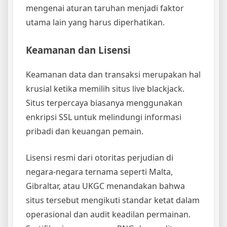
mengenai aturan taruhan menjadi faktor
utama lain yang harus diperhatikan.
Keamanan dan Lisensi
Keamanan data dan transaksi merupakan hal
krusial ketika memilih situs live blackjack.
Situs terpercaya biasanya menggunakan
enkripsi SSL untuk melindungi informasi
pribadi dan keuangan pemain.
Lisensi resmi dari otoritas perjudian di
negara-negara ternama seperti Malta,
Gibraltar, atau UKGC menandakan bahwa
situs tersebut mengikuti standar ketat dalam
operasional dan audit keadilan permainan.