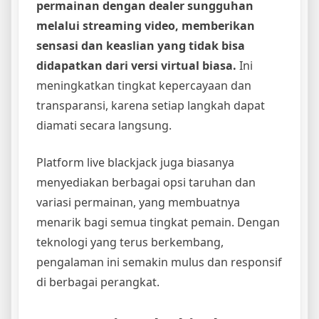
permainan dengan dealer sungguhan
melalui streaming video, memberikan
sensasi dan keaslian yang tidak bisa
didapatkan dari versi virtual biasa.
Ini
meningkatkan tingkat kepercayaan dan
transparansi, karena setiap langkah dapat
diamati secara langsung.
Platform live blackjack juga biasanya
menyediakan berbagai opsi taruhan dan
variasi permainan, yang membuatnya
menarik bagi semua tingkat pemain. Dengan
teknologi yang terus berkembang,
pengalaman ini semakin mulus dan responsif
di berbagai perangkat.