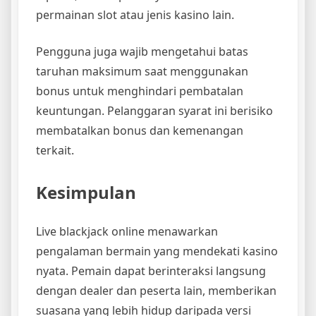
permainan slot atau jenis kasino lain.
Pengguna juga wajib mengetahui batas
taruhan maksimum saat menggunakan
bonus untuk menghindari pembatalan
keuntungan. Pelanggaran syarat ini berisiko
membatalkan bonus dan kemenangan
terkait.
Kesimpulan
Live blackjack online menawarkan
pengalaman bermain yang mendekati kasino
nyata. Pemain dapat berinteraksi langsung
dengan dealer dan peserta lain, memberikan
suasana yang lebih hidup daripada versi