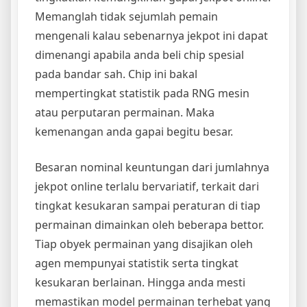
Memanglah tidak sejumlah pemain
mengenali kalau sebenarnya jekpot ini dapat
dimenangi apabila anda beli chip spesial
pada bandar sah. Chip ini bakal
mempertingkat statistik pada RNG mesin
atau perputaran permainan. Maka
kemenangan anda gapai begitu besar.
Besaran nominal keuntungan dari jumlahnya
jekpot online terlalu bervariatif, terkait dari
tingkat kesukaran sampai peraturan di tiap
permainan dimainkan oleh beberapa bettor.
Tiap obyek permainan yang disajikan oleh
agen mempunyai statistik serta tingkat
kesukaran berlainan. Hingga anda mesti
memastikan model permainan terhebat yang