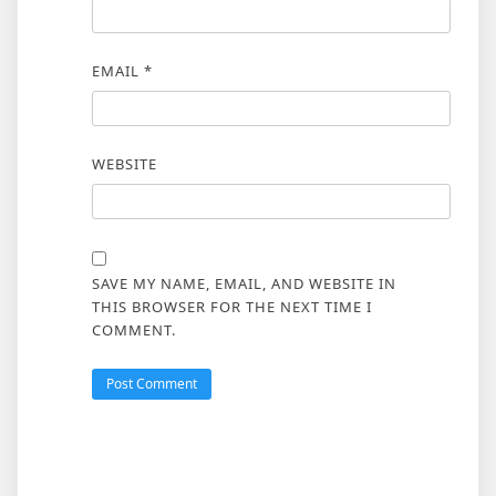
EMAIL
*
WEBSITE
SAVE MY NAME, EMAIL, AND WEBSITE IN
THIS BROWSER FOR THE NEXT TIME I
COMMENT.