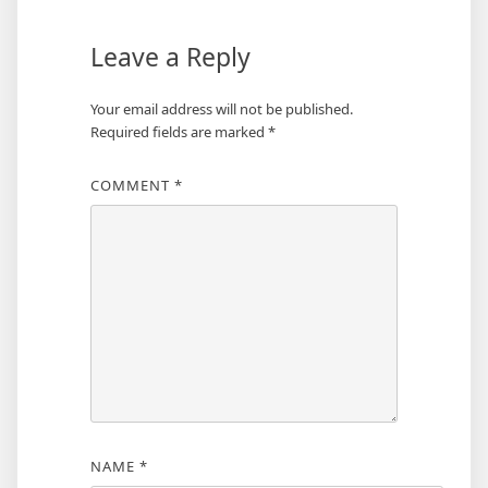
Leave a Reply
Your email address will not be published.
Required fields are marked
*
COMMENT
*
NAME
*