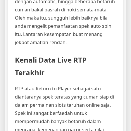
dengan automatic, hingga beberapa betaruh
cuman bakal pasrah di hoki semata-mata.
Oleh maka itu, sungguh lebih baiknya bila
anda mengelit pemanfaatan spek auto spin
itu. Lantaran kesempatan buat menang
jekpot amatlah rendah.
Kenali Data Live RTP
Terakhir
RTP atau Return to Player sebagai satu
diantaranya spek teratas yang cuman siap di
dalam permainan slots taruhan online saja.
Spek ini sangat berfaedah untuk
mempermudah banyak betaruh dalam
mencapai kemenangan gacor serta nilai