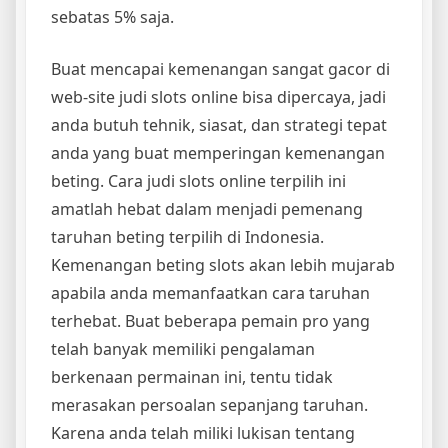
sebatas 5% saja.
Buat mencapai kemenangan sangat gacor di
web-site judi slots online bisa dipercaya, jadi
anda butuh tehnik, siasat, dan strategi tepat
anda yang buat memperingan kemenangan
beting. Cara judi slots online terpilih ini
amatlah hebat dalam menjadi pemenang
taruhan beting terpilih di Indonesia.
Kemenangan beting slots akan lebih mujarab
apabila anda memanfaatkan cara taruhan
terhebat. Buat beberapa pemain pro yang
telah banyak memiliki pengalaman
berkenaan permainan ini, tentu tidak
merasakan persoalan sepanjang taruhan.
Karena anda telah miliki lukisan tentang