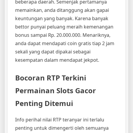
beberapa daerah. Semenjak pertamanya
memainkan, anda ditanggung akan gapai
keuntungan yang banyak. Karena banyak
bettor punyai peluang meraih kemenangan
bonus sampai Rp. 20.000.000. Menariknya,
anda dapat mendapati coin gratis tiap 2 jam
sekali yang dapat dipakai sebagai
kesempatan dalam mendapat jekpot.
Bocoran RTP Terkini
Permainan Slots Gacor
Penting Ditemui
Info perihal nilai RTP teranyar ini terlalu
penting untuk dimengerti oleh semuanya