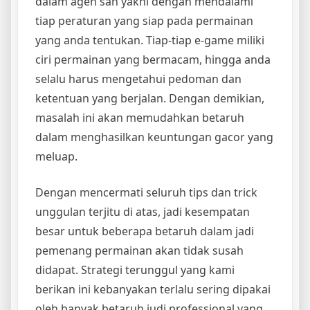
dalam agen sah yakni dengan mendalami
tiap peraturan yang siap pada permainan
yang anda tentukan. Tiap-tiap e-game miliki
ciri permainan yang bermacam, hingga anda
selalu harus mengetahui pedoman dan
ketentuan yang berjalan. Dengan demikian,
masalah ini akan memudahkan betaruh
dalam menghasilkan keuntungan gacor yang
meluap.
Dengan mencermati seluruh tips dan trick
unggulan terjitu di atas, jadi kesempatan
besar untuk beberapa betaruh dalam jadi
pemenang permainan akan tidak susah
didapat. Strategi terunggul yang kami
berikan ini kebanyakan terlalu sering dipakai
oleh banyak betaruh judi professional yang