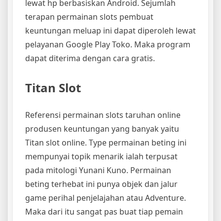
lewat hp berbasiskan Android. Sejumlah
terapan permainan slots pembuat
keuntungan meluap ini dapat diperoleh lewat
pelayanan Google Play Toko. Maka program
dapat diterima dengan cara gratis.
Titan Slot
Referensi permainan slots taruhan online
produsen keuntungan yang banyak yaitu
Titan slot online. Type permainan beting ini
mempunyai topik menarik ialah terpusat
pada mitologi Yunani Kuno. Permainan
beting terhebat ini punya objek dan jalur
game perihal penjelajahan atau Adventure.
Maka dari itu sangat pas buat tiap pemain