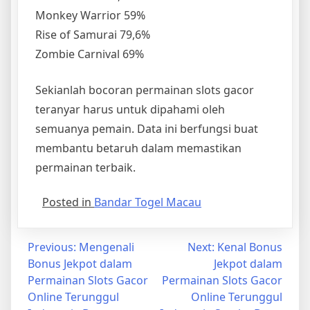
Monkey Warrior 59%
Rise of Samurai 79,6%
Zombie Carnival 69%
Sekianlah bocoran permainan slots gacor
teranyar harus untuk dipahami oleh
semuanya pemain. Data ini berfungsi buat
membantu betaruh dalam memastikan
permainan terbaik.
Posted in
Bandar Togel Macau
Post
Previous:
Mengenali
Next:
Kenal Bonus
Bonus Jekpot dalam
Jekpot dalam
navigation
Permainan Slots Gacor
Permainan Slots Gacor
Online Terunggul
Online Terunggul