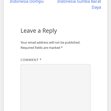
Indonesia Dompu
Indonesia Sumba Barat
Daya
Leave a Reply
Your email address will not be published.
Required fields are marked
*
COMMENT
*