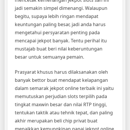
mencetak kemenangan jekpot slots sah ini
jadi semakin simpel dimenangi. Walaupun
begitu, supaya lebih ringan mendapat
keuntungan paling besar, jadi anda harus
mengetahui persyaratan penting pada
mencapai jekpot banyak. Tentu perihal itu
mustajab buat beri nilai keberuntungan
besar untuk semuanya pemain.
Prasyarat khusus harus dilaksanakan oleh
banyak bettor buat mendapat kelapangan
dalam semarak jekpot online terbaik ini yaitu
memutuskan perjudian slots terpilih pada
tingkat maxwin besar dan nilai RTP tinggi,
tentukan taktik atau tehnik tepat, dan paling
akhir merupakan beli chip privat buat
menaikkan kemungkinan gapai jekpot online.