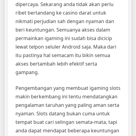
dipercaya. Sekarang anda tidak akan perlu
ribet bertandang ke casino darat untuk
nikmati perjudian sah dengan nyaman dan
beri keuntungan. Semuanya akses dalam
permainkan igaming ini sudah bisa dicicip
lewat telpon seluler Android saja. Maka dari
itu pastinya hal semacam itu bikin semua
akses bertambah lebih efektif serta
gampang.
Pengembangan yang membuat igaming slots
makin berkembang ini tentu mendatangkan
pengalaman taruhan yang paling aman serta
nyaman. Slots datang bukan cuma untuk
tempat buat cari selingan semata-mata, tapi
anda dapat mendapat beberapa keuntungan