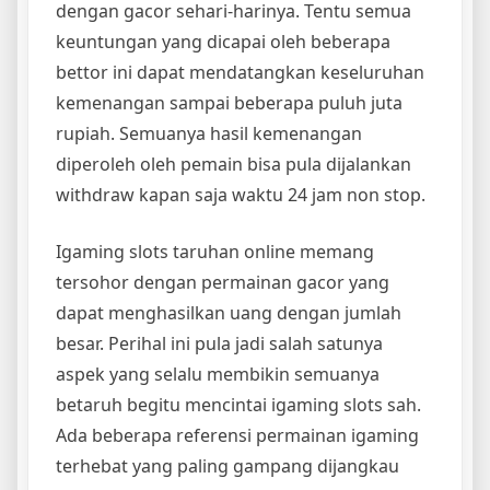
dengan gacor sehari-harinya. Tentu semua
keuntungan yang dicapai oleh beberapa
bettor ini dapat mendatangkan keseluruhan
kemenangan sampai beberapa puluh juta
rupiah. Semuanya hasil kemenangan
diperoleh oleh pemain bisa pula dijalankan
withdraw kapan saja waktu 24 jam non stop.
Igaming slots taruhan online memang
tersohor dengan permainan gacor yang
dapat menghasilkan uang dengan jumlah
besar. Perihal ini pula jadi salah satunya
aspek yang selalu membikin semuanya
betaruh begitu mencintai igaming slots sah.
Ada beberapa referensi permainan igaming
terhebat yang paling gampang dijangkau