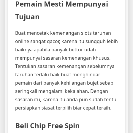
Pemain Mesti Mempunyai
Tujuan
Buat mencetak kemenangan slots taruhan
online sangat gacor, karena itu sungguh lebih
baiknya apabila banyak bettor udah
mempunyai sasaran kemenangan khusus.
Tentukan sasaran kemenangan sebelumnya
taruhan terlalu baik buat menghindar
pemain dari banyak kehilangan bujet sebab
seringkali mengalami kekalahan. Dengan
sasaran itu, karena itu anda pun sudah tentu
persiapkan siasat terpilih biar cepat teraih.
Beli Chip Free Spin