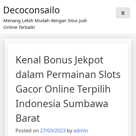
Skip
Decoconsailo
to
content
Menang Lebih Mudah dengan Situs Judi
Online Terbaik!
Kenal Bonus Jekpot
dalam Permainan Slots
Gacor Online Terpilih
Indonesia Sumbawa
Barat
Posted on
27/03/2023
by
admin