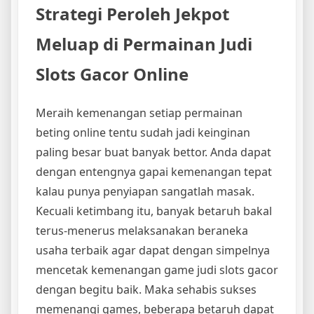
Strategi Peroleh Jekpot
Meluap di Permainan Judi
Slots Gacor Online
Meraih kemenangan setiap permainan
beting online tentu sudah jadi keinginan
paling besar buat banyak bettor. Anda dapat
dengan entengnya gapai kemenangan tepat
kalau punya penyiapan sangatlah masak.
Kecuali ketimbang itu, banyak betaruh bakal
terus-menerus melaksanakan beraneka
usaha terbaik agar dapat dengan simpelnya
mencetak kemenangan game judi slots gacor
dengan begitu baik. Maka sehabis sukses
memenangi games, beberapa betaruh dapat