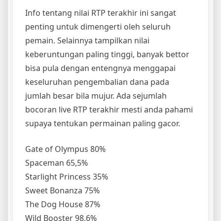
Info tentang nilai RTP terakhir ini sangat
penting untuk dimengerti oleh seluruh
pemain. Selainnya tampilkan nilai
keberuntungan paling tinggi, banyak bettor
bisa pula dengan entengnya menggapai
keseluruhan pengembalian dana pada
jumlah besar bila mujur. Ada sejumlah
bocoran live RTP terakhir mesti anda pahami
supaya tentukan permainan paling gacor.
Gate of Olympus 80%
Spaceman 65,5%
Starlight Princess 35%
Sweet Bonanza 75%
The Dog House 87%
Wild Booster 98,6%