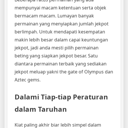
mempunyai macam ketentuan serta objek
bermacam macam. Lumayan banyak
permainan yang menyiapkan jumlah jekpot
berlimpah. Untuk mendapati kesempatan
makin lebih besar dalam capai keuntungan
jekpot, jadi anda mesti pilih permainan
beting yang siapkan jekpot besar. Satu
diantara permainan terbaik yang sediakan
jekpot meluap yakni the gate of Olympus dan
Aztec gems.
Dalami Tiap-tiap Peraturan
dalam Taruhan
Kiat paling akhir biar lebih simpel dalam