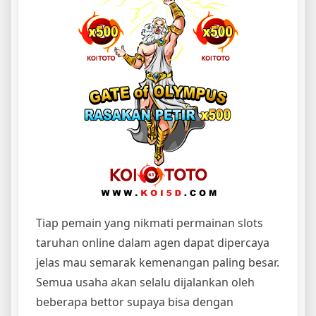
Tiap pemain yang nikmati permainan slots
taruhan online dalam agen dapat dipercaya
jelas mau semarak kemenangan paling besar.
Semua usaha akan selalu dijalankan oleh
beberapa bettor supaya bisa dengan