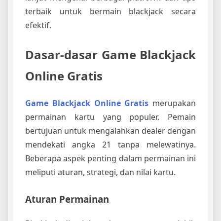
terbaik untuk bermain blackjack secara
efektif.
Dasar-dasar Game Blackjack
Online Gratis
Game Blackjack Online Gratis
merupakan
permainan kartu yang populer. Pemain
bertujuan untuk mengalahkan dealer dengan
mendekati angka 21 tanpa melewatinya.
Beberapa aspek penting dalam permainan ini
meliputi aturan, strategi, dan nilai kartu.
Aturan Permainan