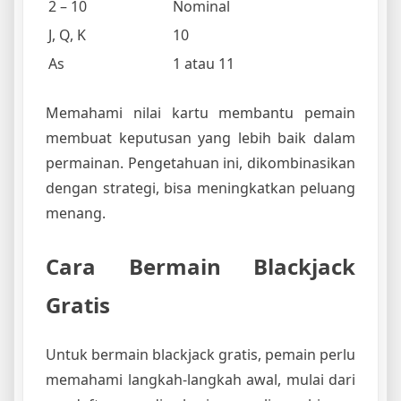
2 – 10
Nominal
J, Q, K
10
As
1 atau 11
Memahami nilai kartu membantu pemain
membuat keputusan yang lebih baik dalam
permainan. Pengetahuan ini, dikombinasikan
dengan strategi, bisa meningkatkan peluang
menang.
Cara Bermain Blackjack
Gratis
Untuk bermain blackjack gratis, pemain perlu
memahami langkah-langkah awal, mulai dari