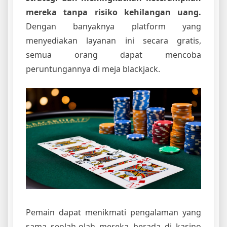
mereka tanpa risiko kehilangan uang.
Dengan banyaknya platform yang
menyediakan layanan ini secara gratis,
semua orang dapat mencoba
peruntungannya di meja blackjack.
Pemain dapat menikmati pengalaman yang
sama seolah-olah mereka berada di kasino