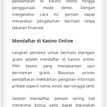
pendaftaran di kasino online hingga
penggunaan mode demo. Dengan
mengetahui cara ini, pemain dapat
merasakan pengalaman bermain tanpa
tekanan finansial.
Mendaftar di Kasino Online
Langkah pertama untuk bermain blackjack
gratis adalah mendaftar di kasino online.
Pilih kasino yang menawarkan opsi
permainan gratis. Biasanya, proses
pendaftaran melibatkan pengisian informasi
pribadi seperti nama, email, dan tanggal lahir.
Setelah mendaftar, pemain sering kali
menerima bonus yang dapat digunakan