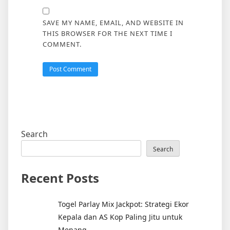
SAVE MY NAME, EMAIL, AND WEBSITE IN
THIS BROWSER FOR THE NEXT TIME I
COMMENT.
Search
Search
Recent Posts
Togel Parlay Mix Jackpot: Strategi Ekor
Kepala dan AS Kop Paling Jitu untuk
Menang