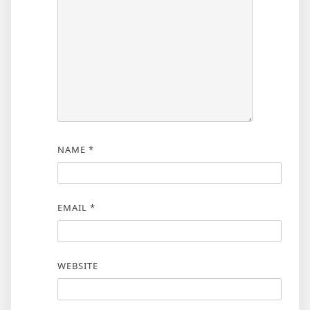
NAME
*
EMAIL
*
WEBSITE