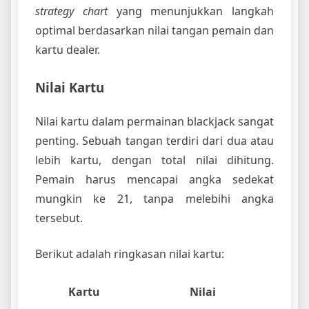
strategy chart
yang menunjukkan langkah
optimal berdasarkan nilai tangan pemain dan
kartu dealer.
Nilai Kartu
Nilai kartu dalam permainan blackjack sangat
penting. Sebuah tangan terdiri dari dua atau
lebih kartu, dengan total nilai dihitung.
Pemain harus mencapai angka sedekat
mungkin ke 21, tanpa melebihi angka
tersebut.
Berikut adalah ringkasan nilai kartu:
Kartu
Nilai