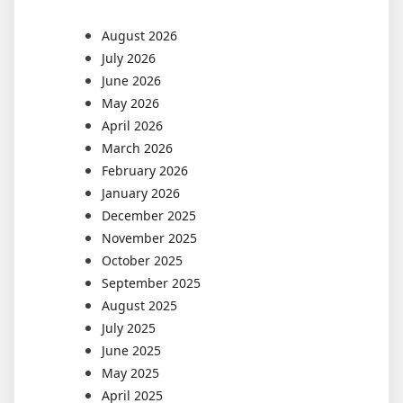
August 2026
July 2026
June 2026
May 2026
April 2026
March 2026
February 2026
January 2026
December 2025
November 2025
October 2025
September 2025
August 2025
July 2025
June 2025
May 2025
April 2025