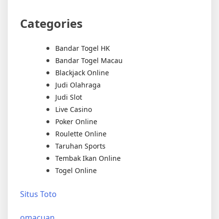
Categories
Bandar Togel HK
Bandar Togel Macau
Blackjack Online
Judi Olahraga
Judi Slot
Live Casino
Poker Online
Roulette Online
Taruhan Sports
Tembak Ikan Online
Togel Online
Situs Toto
omacuan