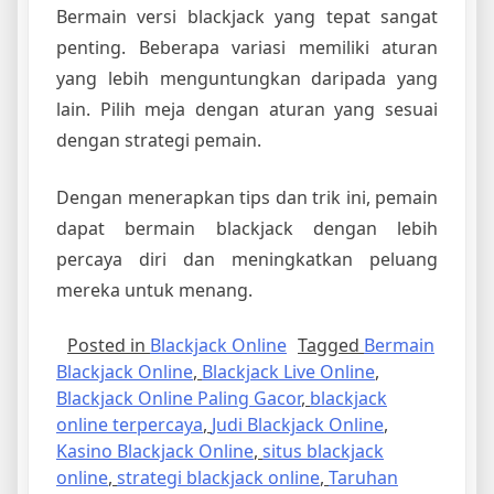
Bermain versi blackjack yang tepat sangat
penting. Beberapa variasi memiliki aturan
yang lebih menguntungkan daripada yang
lain. Pilih meja dengan aturan yang sesuai
dengan strategi pemain.
Dengan menerapkan tips dan trik ini, pemain
dapat bermain blackjack dengan lebih
percaya diri dan meningkatkan peluang
mereka untuk menang.
Posted in
Blackjack Online
Tagged
Bermain
Blackjack Online
,
Blackjack Live Online
,
Blackjack Online Paling Gacor
,
blackjack
online terpercaya
,
Judi Blackjack Online
,
Kasino Blackjack Online
,
situs blackjack
online
,
strategi blackjack online
,
Taruhan