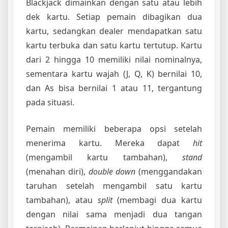
Blackjack dimainkan dengan satu atau lebih
dek kartu. Setiap pemain dibagikan dua
kartu, sedangkan dealer mendapatkan satu
kartu terbuka dan satu kartu tertutup. Kartu
dari 2 hingga 10 memiliki nilai nominalnya,
sementara kartu wajah (J, Q, K) bernilai 10,
dan As bisa bernilai 1 atau 11, tergantung
pada situasi.
Pemain memiliki beberapa opsi setelah
menerima kartu. Mereka dapat
hit
(mengambil kartu tambahan),
stand
(menahan diri),
double down
(menggandakan
taruhan setelah mengambil satu kartu
tambahan), atau
split
(membagi dua kartu
dengan nilai sama menjadi dua tangan