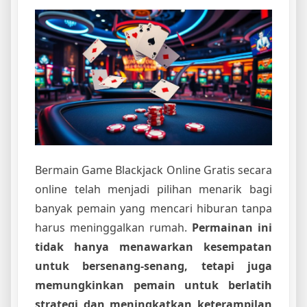
Bermain Game Blackjack Online Gratis secara
online telah menjadi pilihan menarik bagi
banyak pemain yang mencari hiburan tanpa
harus meninggalkan rumah.
Permainan ini
tidak hanya menawarkan kesempatan
untuk bersenang-senang, tetapi juga
memungkinkan pemain untuk berlatih
strategi dan meningkatkan keterampilan