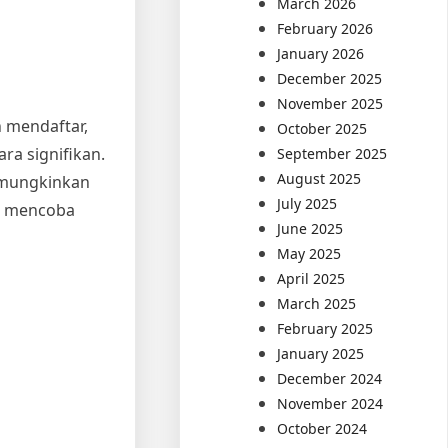
March 2026
February 2026
January 2026
December 2025
November 2025
 mendaftar,
October 2025
a signifikan.
September 2025
August 2025
emungkinkan
July 2025
uk mencoba
June 2025
May 2025
April 2025
March 2025
February 2025
January 2025
December 2024
November 2024
October 2024