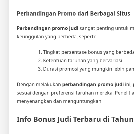
Perbandingan Promo dari Berbagai Situs
Perbandingan promo judi
sangat penting untuk m
keunggulan yang berbeda, seperti:
Tingkat persentase bonus yang berbed
Ketentuan taruhan yang bervariasi
Durasi promosi yang mungkin lebih pan
Dengan melakukan
perbandingan promo judi
ini,
sesuai dengan preferensi taruhan mereka. Penelit
menyenangkan dan menguntungkan.
Info Bonus Judi Terbaru di Tahun