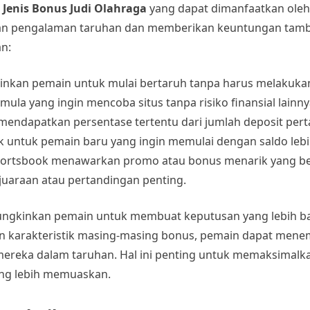
m
Jenis Bonus Judi Olahraga
yang dapat dimanfaatkan oleh
tkan pengalaman taruhan dan memberikan keuntungan tamb
n:
nkan pemain untuk mulai bertaruh tanpa harus melakukan
mula yang ingin mencoba situs tanpa risiko finansial lainny
endapatkan persentase tertentu dari jumlah deposit pe
 untuk pemain baru yang ingin memulai dengan saldo lebi
ortsbook menawarkan promo atau bonus menarik yang be
kejuaraan atau pertandingan penting.
gkinkan pemain untuk membuat keputusan yang lebih ba
dan karakteristik masing-masing bonus, pemain dapat men
ereka dalam taruhan. Hal ini penting untuk memaksimalk
ng lebih memuaskan.