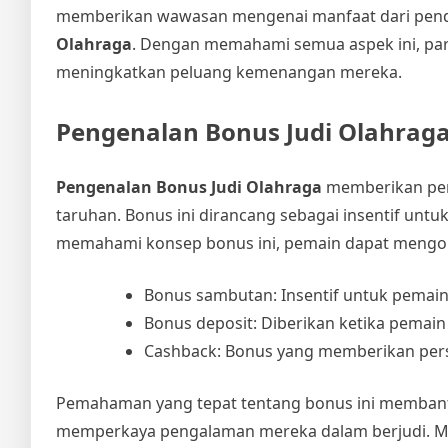
memberikan wawasan mengenai manfaat dari penda
Olahraga
. Dengan memahami semua aspek ini, par
meningkatkan peluang kemenangan mereka.
Pengenalan Bonus Judi Olahrag
Pengenalan Bonus Judi Olahraga
memberikan pema
taruhan. Bonus ini dirancang sebagai insentif un
memahami konsep bonus ini, pemain dapat mengop
Bonus sambutan: Insentif untuk pemain 
Bonus deposit: Diberikan ketika pemai
Cashback: Bonus yang memberikan pers
Pemahaman yang tepat tentang bonus ini membant
memperkaya pengalaman mereka dalam berjudi. M