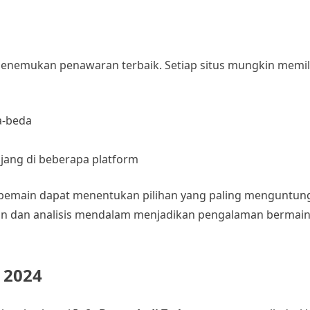
enemukan penawaran terbaik. Setiap situs mungkin memil
a-beda
jang di beberapa platform
 pemain dapat menentukan pilihan yang paling menguntun
ian dan analisis mendalam menjadikan pengalaman bermain
 2024