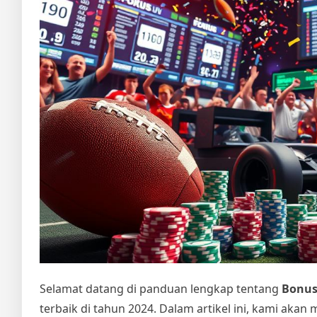
Selamat datang di panduan lengkap tentang
Bonus
terbaik di tahun 2024. Dalam artikel ini, kami a