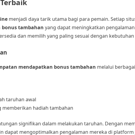
 Terbaik
ine
menjadi daya tarik utama bagi para pemain. Setiap situ
 bonus tambahan
yang dapat meningkatkan pengalaman 
ersedia dan memilih yang paling sesuai dengan kebutuhan
han
mpatan mendapatkan bonus tambahan
melalui berbagai
ah taruhan awal
ng memberikan hadiah tambahan
tungan signifikan dalam melakukan taruhan. Dengan mem
n dapat mengoptimalkan pengalaman mereka di platform j