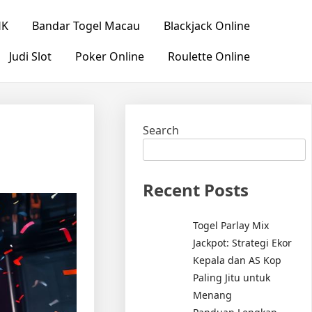
HK
Bandar Togel Macau
Blackjack Online
Judi Slot
Poker Online
Roulette Online
Search
Recent Posts
Togel Parlay Mix
Jackpot: Strategi Ekor
Kepala dan AS Kop
Paling Jitu untuk
Menang