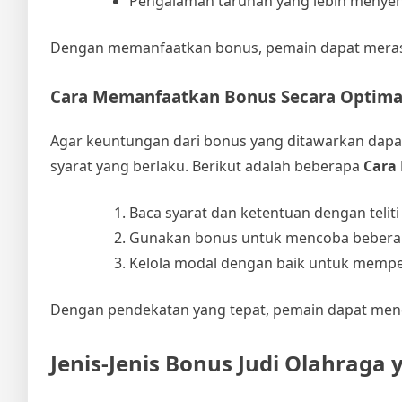
Pengalaman taruhan yang lebih menye
Dengan memanfaatkan bonus, pemain dapat merasa
Cara Memanfaatkan Bonus Secara Optima
Agar keuntungan dari bonus yang ditawarkan dap
syarat yang berlaku. Berikut adalah beberapa
Cara
Baca syarat dan ketentuan dengan telit
Gunakan bonus untuk mencoba beberapa
Kelola modal dengan baik untuk memp
Dengan pendekatan yang tepat, pemain dapat men
Jenis-Jenis Bonus Judi Olahraga 