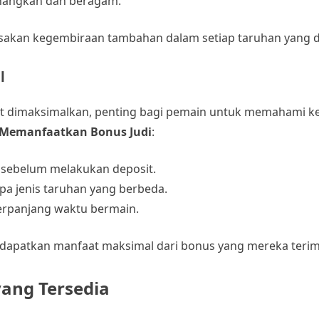
nangkan dan beragam.
kan kegembiraan tambahan dalam setiap taruhan yang d
l
at dimaksimalkan, penting bagi pemain untuk memahami k
 Memanfaatkan Bonus Judi
:
i sebelum melakukan deposit.
 jenis taruhan yang berbeda.
erpanjang waktu bermain.
dapatkan manfaat maksimal dari bonus yang mereka terim
yang Tersedia