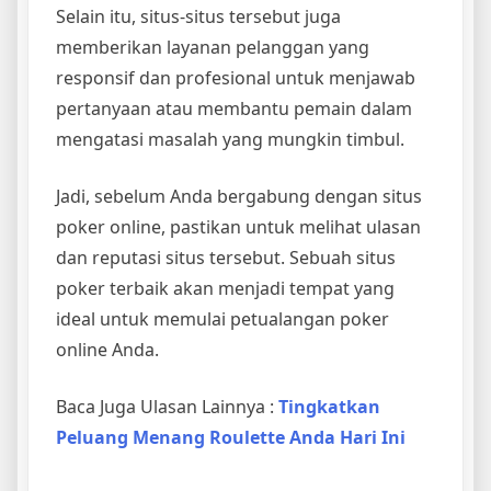
Selain itu, situs-situs tersebut juga
memberikan layanan pelanggan yang
responsif dan profesional untuk menjawab
pertanyaan atau membantu pemain dalam
mengatasi masalah yang mungkin timbul.
Jadi, sebelum Anda bergabung dengan situs
poker online, pastikan untuk melihat ulasan
dan reputasi situs tersebut. Sebuah situs
poker terbaik akan menjadi tempat yang
ideal untuk memulai petualangan poker
online Anda.
Baca Juga Ulasan Lainnya :
Tingkatkan
Peluang Menang Roulette Anda Hari Ini