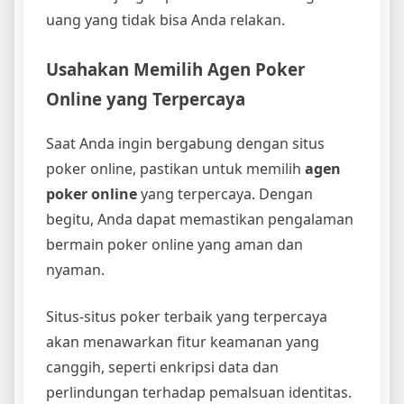
uang yang tidak bisa Anda relakan.
Usahakan Memilih Agen Poker
Online yang Terpercaya
Saat Anda ingin bergabung dengan situs
poker online, pastikan untuk memilih
agen
poker online
yang terpercaya. Dengan
begitu, Anda dapat memastikan pengalaman
bermain poker online yang aman dan
nyaman.
Situs-situs poker terbaik yang terpercaya
akan menawarkan fitur keamanan yang
canggih, seperti enkripsi data dan
perlindungan terhadap pemalsuan identitas.