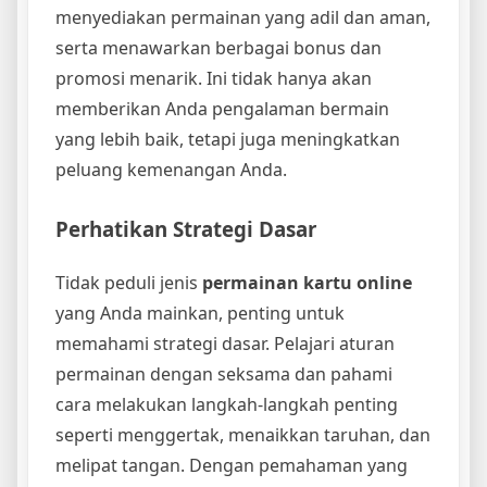
menyediakan permainan yang adil dan aman,
serta menawarkan berbagai bonus dan
promosi menarik. Ini tidak hanya akan
memberikan Anda pengalaman bermain
yang lebih baik, tetapi juga meningkatkan
peluang kemenangan Anda.
Perhatikan Strategi Dasar
Tidak peduli jenis
permainan kartu online
yang Anda mainkan, penting untuk
memahami strategi dasar. Pelajari aturan
permainan dengan seksama dan pahami
cara melakukan langkah-langkah penting
seperti menggertak, menaikkan taruhan, dan
melipat tangan. Dengan pemahaman yang