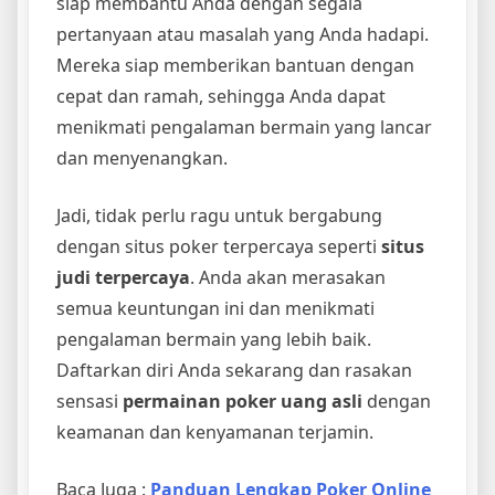
siap membantu Anda dengan segala
pertanyaan atau masalah yang Anda hadapi.
Mereka siap memberikan bantuan dengan
cepat dan ramah, sehingga Anda dapat
menikmati pengalaman bermain yang lancar
dan menyenangkan.
Jadi, tidak perlu ragu untuk bergabung
dengan situs poker terpercaya seperti
situs
judi terpercaya
. Anda akan merasakan
semua keuntungan ini dan menikmati
pengalaman bermain yang lebih baik.
Daftarkan diri Anda sekarang dan rasakan
sensasi
permainan poker uang asli
dengan
keamanan dan kenyamanan terjamin.
Baca Juga :
Panduan Lengkap Poker Online