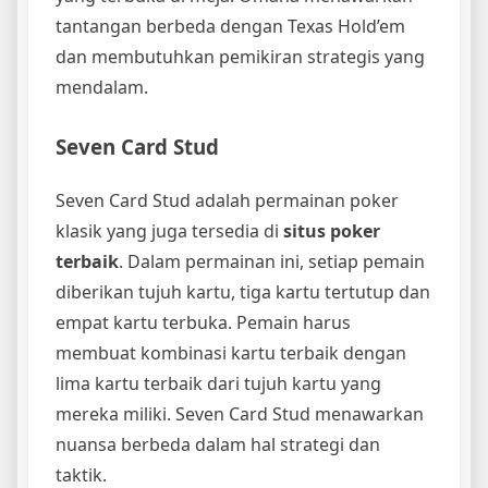
tantangan berbeda dengan Texas Hold’em
dan membutuhkan pemikiran strategis yang
mendalam.
Seven Card Stud
Seven Card Stud adalah permainan poker
klasik yang juga tersedia di
situs poker
terbaik
. Dalam permainan ini, setiap pemain
diberikan tujuh kartu, tiga kartu tertutup dan
empat kartu terbuka. Pemain harus
membuat kombinasi kartu terbaik dengan
lima kartu terbaik dari tujuh kartu yang
mereka miliki. Seven Card Stud menawarkan
nuansa berbeda dalam hal strategi dan
taktik.