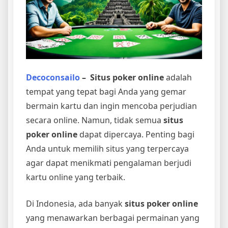
Decoconsailo
– Situs poker online
adalah
tempat yang tepat bagi Anda yang gemar
bermain kartu dan ingin mencoba perjudian
secara online. Namun, tidak semua
situs
poker online
dapat dipercaya. Penting bagi
Anda untuk memilih situs yang terpercaya
agar dapat menikmati pengalaman berjudi
kartu online yang terbaik.
Di Indonesia, ada banyak
situs poker online
yang menawarkan berbagai permainan yang