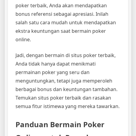
poker terbaik, Anda akan mendapatkan
bonus referensi sebagai apresiasi. Inilah
salah satu cara mudah untuk mendapatkan
ekstra keuntungan saat bermain poker
online.
Jadi, dengan bermain di situs poker terbaik,
Anda tidak hanya dapat menikmati
permainan poker yang seru dan
menguntungkan, tetapi juga memperoleh
berbagai bonus dan keuntungan tambahan.
Temukan situs poker terbaik dan rasakan
semua fitur istimewa yang mereka tawarkan.
Panduan Bermain Poker