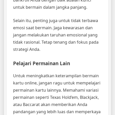
untuk bermain dalam jangka panjang.
Selain itu, penting juga untuk tidak terbawa
emosi saat bermain. Jaga kewarasan dan
jangan melakukan taruhan emosional yang
tidak rasional. Tetap tenang dan fokus pada
strategi Anda.
Pelajari Permainan Lain
Untuk meningkatkan keterampilan bermain
kartu online, jangan ragu untuk mempelajari
permainan kartu lainnya. Memahami variasi
permainan seperti Texas Hold’em, Blackjack,
atau Baccarat akan memberikan Anda
pandangan yang lebih luas dan memperkaya