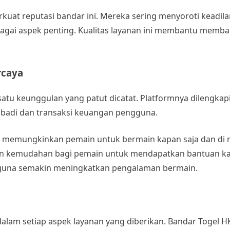
rkuat reputasi bandar ini. Mereka sering menyoroti keadil
agai aspek penting. Kualitas layanan ini membantu memb
rcaya
satu keunggulan yang patut dicatat. Platformnya dilengka
ibadi dan transaksi keuangan pengguna.
at memungkinkan pemain untuk bermain kapan saja dan di 
rikan kemudahan bagi pemain untuk mendapatkan bantuan k
gguna semakin meningkatkan pengalaman bermain.
alam setiap aspek layanan yang diberikan. Bandar Togel H