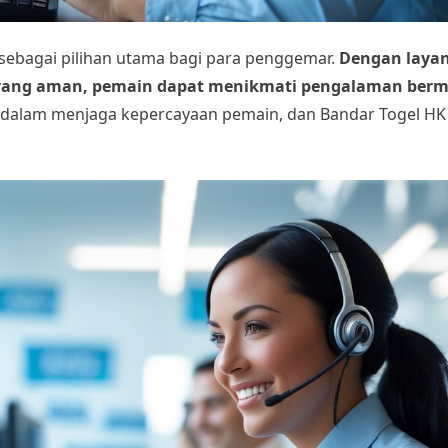
 sebagai pilihan utama bagi para penggemar.
Dengan laya
i yang aman, pemain dapat menikmati pengalaman berm
 dalam menjaga kepercayaan pemain, dan Bandar Togel 