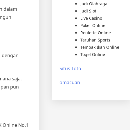
Judi Olahraga
an dalam
Judi Slot
angun
Live Casino
Poker Online
Roulette Online
Taruhan Sports
Tembak Ikan Online
Togel Online
pi dengan
Situs Toto
mana saja.
omacuan
apan pun
K Online No.1