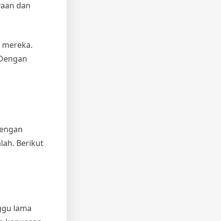
yaan dan
 mereka.
 Dengan
Dengan
ah. Berikut
ggu lama