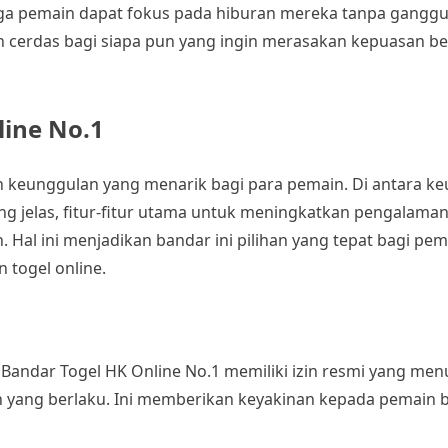
gga pemain dapat fokus pada hiburan mereka tanpa ganggu
 cerdas bagi siapa pun yang ingin merasakan kepuasan be
ine No.1
 keunggulan yang menarik bagi para pemain. Di antara k
yang jelas, fitur-fitur utama untuk meningkatkan pengalama
Hal ini menjadikan bandar ini pilihan yang tepat bagi pe
togel online.
 Bandar Togel HK Online No.1 memiliki izin resmi yang me
n yang berlaku. Ini memberikan keyakinan kepada pemain