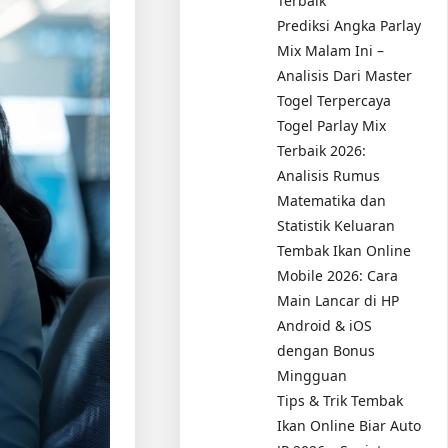
Terbaik
Prediksi Angka Parlay
Mix Malam Ini –
Analisis Dari Master
Togel Terpercaya
Togel Parlay Mix
Terbaik 2026:
Analisis Rumus
Matematika dan
Statistik Keluaran
Tembak Ikan Online
Mobile 2026: Cara
Main Lancar di HP
Android & iOS
dengan Bonus
Mingguan
Tips & Trik Tembak
Ikan Online Biar Auto