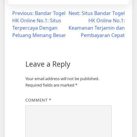
Post
Previous:
Bandar Togel
Next:
Situs Bandar Togel
HK Online No.1: Situs
HK Online No.1:
navigation
Terpercaya Dengan
Keamanan Terjamin dan
Peluang Menang Besar
Pembayaran Cepat
Leave a Reply
Your email address will not be published.
Required fields are marked
*
COMMENT
*