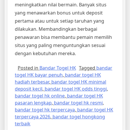
meningkatkan nilai bermain. Banyak situs
yang menawarkan bonus untuk deposit
pertama atau untuk setiap taruhan yang
dilakukan. Membandingkan berbagai
penawaran bisa membantu pemain memilih
situs yang paling menguntungkan sesuai
dengan kebutuhan mereka.
Posted in
Bandar Togel HK
Tagged
bandar
togel HK bayar penuh
,
bandar togel HK
hadiah terbesar
,
bandar togel HK minimal
deposit kecil
,
bandar togel HK odds tinggi
,
bandar togel hk online
,
bandar togel HK
pasaran lengkap
,
bandar togel hk resmi
,
bandar togel hk terpercaya
,
bandar togel HK
terpercaya 2026
,
bandar togel hongkong
terbaik