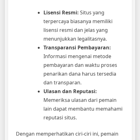
Lisensi Resmi:
Situs yang
terpercaya biasanya memiliki
lisensi resmi dan jelas yang
menunjukkan legalitasnya.
Transparansi Pembayaran:
Informasi mengenai metode
pembayaran dan waktu proses
penarikan dana harus tersedia
dan transparan.
Ulasan dan Reputasi:
Memeriksa ulasan dari pemain
lain dapat membantu memahami
reputasi situs.
Dengan memperhatikan ciri-ciri ini, pemain