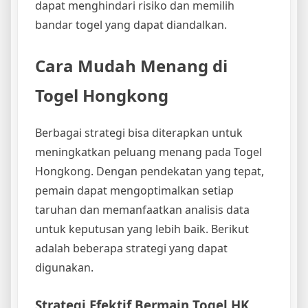
dapat menghindari risiko dan memilih
bandar togel yang dapat diandalkan.
Cara Mudah Menang di
Togel Hongkong
Berbagai strategi bisa diterapkan untuk
meningkatkan peluang menang pada Togel
Hongkong. Dengan pendekatan yang tepat,
pemain dapat mengoptimalkan setiap
taruhan dan memanfaatkan analisis data
untuk keputusan yang lebih baik. Berikut
adalah beberapa strategi yang dapat
digunakan.
Strategi Efektif Bermain Togel HK