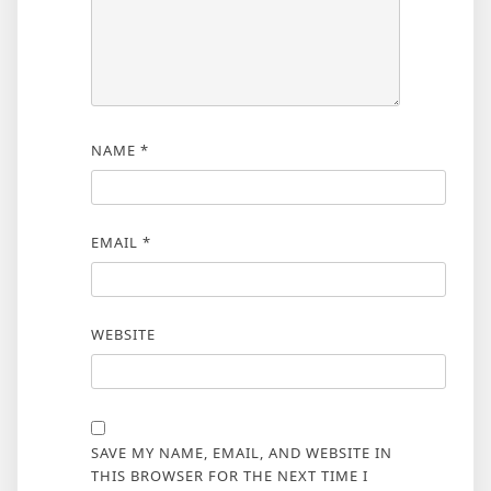
NAME
*
EMAIL
*
WEBSITE
SAVE MY NAME, EMAIL, AND WEBSITE IN
THIS BROWSER FOR THE NEXT TIME I