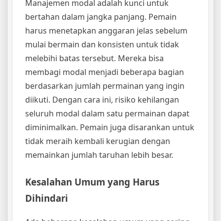
Manajemen modal adalah kunci untuk
bertahan dalam jangka panjang. Pemain
harus menetapkan anggaran jelas sebelum
mulai bermain dan konsisten untuk tidak
melebihi batas tersebut. Mereka bisa
membagi modal menjadi beberapa bagian
berdasarkan jumlah permainan yang ingin
diikuti. Dengan cara ini, risiko kehilangan
seluruh modal dalam satu permainan dapat
diminimalkan. Pemain juga disarankan untuk
tidak meraih kembali kerugian dengan
memainkan jumlah taruhan lebih besar.
Kesalahan Umum yang Harus
Dihindari