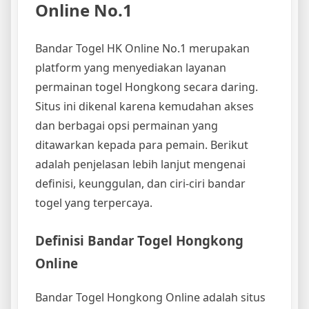
Online No.1
Bandar Togel HK Online No.1 merupakan
platform yang menyediakan layanan
permainan togel Hongkong secara daring.
Situs ini dikenal karena kemudahan akses
dan berbagai opsi permainan yang
ditawarkan kepada para pemain. Berikut
adalah penjelasan lebih lanjut mengenai
definisi, keunggulan, dan ciri-ciri bandar
togel yang terpercaya.
Definisi Bandar Togel Hongkong
Online
Bandar Togel Hongkong Online adalah situs