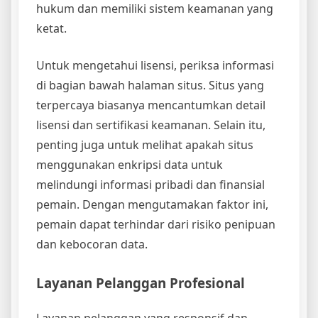
hukum dan memiliki sistem keamanan yang
ketat.
Untuk mengetahui lisensi, periksa informasi
di bagian bawah halaman situs. Situs yang
terpercaya biasanya mencantumkan detail
lisensi dan sertifikasi keamanan. Selain itu,
penting juga untuk melihat apakah situs
menggunakan enkripsi data untuk
melindungi informasi pribadi dan finansial
pemain. Dengan mengutamakan faktor ini,
pemain dapat terhindar dari risiko penipuan
dan kebocoran data.
Layanan Pelanggan Profesional
Layanan pelanggan yang responsif dan