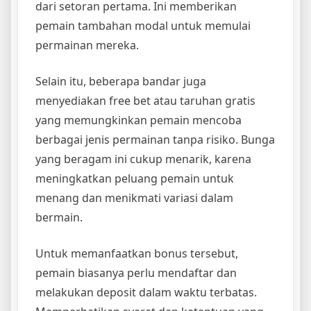
dari setoran pertama. Ini memberikan
pemain tambahan modal untuk memulai
permainan mereka.
Selain itu, beberapa bandar juga
menyediakan free bet atau taruhan gratis
yang memungkinkan pemain mencoba
berbagai jenis permainan tanpa risiko. Bunga
yang beragam ini cukup menarik, karena
meningkatkan peluang pemain untuk
menang dan menikmati variasi dalam
bermain.
Untuk memanfaatkan bonus tersebut,
pemain biasanya perlu mendaftar dan
melakukan deposit dalam waktu terbatas.