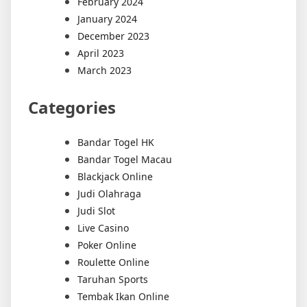
February 2024
January 2024
December 2023
April 2023
March 2023
Categories
Bandar Togel HK
Bandar Togel Macau
Blackjack Online
Judi Olahraga
Judi Slot
Live Casino
Poker Online
Roulette Online
Taruhan Sports
Tembak Ikan Online