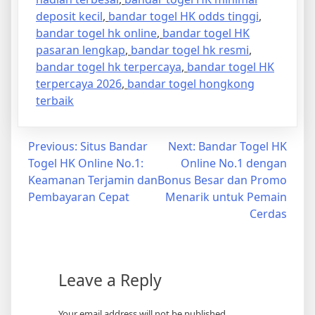
deposit kecil
,
bandar togel HK odds tinggi
,
bandar togel hk online
,
bandar togel HK
pasaran lengkap
,
bandar togel hk resmi
,
bandar togel hk terpercaya
,
bandar togel HK
terpercaya 2026
,
bandar togel hongkong
terbaik
Post
Previous:
Situs Bandar
Next:
Bandar Togel HK
Togel HK Online No.1:
Online No.1 dengan
navigation
Keamanan Terjamin dan
Bonus Besar dan Promo
Pembayaran Cepat
Menarik untuk Pemain
Cerdas
Leave a Reply
Your email address will not be published.