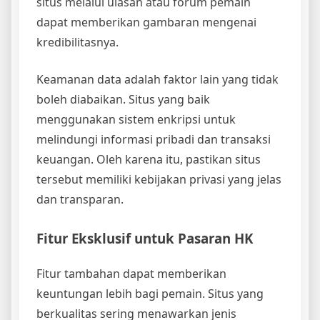
situs melalui ulasan atau forum pemain
dapat memberikan gambaran mengenai
kredibilitasnya.
Keamanan data adalah faktor lain yang tidak
boleh diabaikan. Situs yang baik
menggunakan sistem enkripsi untuk
melindungi informasi pribadi dan transaksi
keuangan. Oleh karena itu, pastikan situs
tersebut memiliki kebijakan privasi yang jelas
dan transparan.
Fitur Eksklusif untuk Pasaran HK
Fitur tambahan dapat memberikan
keuntungan lebih bagi pemain. Situs yang
berkualitas sering menawarkan jenis