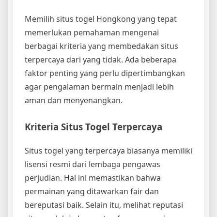
Memilih situs togel Hongkong yang tepat
memerlukan pemahaman mengenai
berbagai kriteria yang membedakan situs
terpercaya dari yang tidak. Ada beberapa
faktor penting yang perlu dipertimbangkan
agar pengalaman bermain menjadi lebih
aman dan menyenangkan.
Kriteria Situs Togel Terpercaya
Situs togel yang terpercaya biasanya memiliki
lisensi resmi dari lembaga pengawas
perjudian. Hal ini memastikan bahwa
permainan yang ditawarkan fair dan
bereputasi baik. Selain itu, melihat reputasi