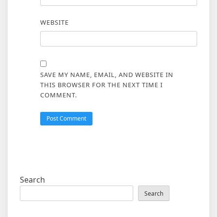
WEBSITE
SAVE MY NAME, EMAIL, AND WEBSITE IN
THIS BROWSER FOR THE NEXT TIME I
COMMENT.
Search
Search