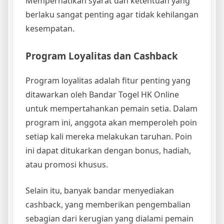
Memperhatikan syarat dan ketentuan yang
berlaku sangat penting agar tidak kehilangan
kesempatan.
Program Loyalitas dan Cashback
Program loyalitas adalah fitur penting yang
ditawarkan oleh Bandar Togel HK Online
untuk mempertahankan pemain setia. Dalam
program ini, anggota akan memperoleh poin
setiap kali mereka melakukan taruhan. Poin
ini dapat ditukarkan dengan bonus, hadiah,
atau promosi khusus.
Selain itu, banyak bandar menyediakan
cashback, yang memberikan pengembalian
sebagian dari kerugian yang dialami pemain