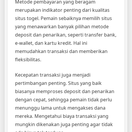
Metode pembayaran yang beragam
merupakan indikator penting dari kualitas
situs togel. Pemain sebaiknya memilih situs
yang menawarkan banyak pilihan metode
deposit dan penarikan, seperti transfer bank,
e-wallet, dan kartu kredit. Hal ini
memudahkan transaksi dan memberikan
fleksibilitas.
Kecepatan transaksi juga menjadi
pertimbangan penting. Situs yang baik
biasanya memproses deposit dan penarikan
dengan cepat, sehingga pemain tidak perlu
menunggu lama untuk mengakses dana
mereka. Mengetahui biaya transaksi yang
mungkin dikenakan juga penting agar tidak