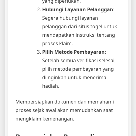
yang diperlukan.
Hubungi Layanan Pelanggan
:
Segera hubungi layanan
pelanggan dari situs togel untuk
mendapatkan instruksi tentang
proses klaim.
Pilih Metode Pembayaran
:
Setelah semua verifikasi selesai,
pilih metode pembayaran yang
diinginkan untuk menerima
hadiah.
Mempersiapkan dokumen dan memahami
proses sejak awal akan memudahkan saat
mengklaim kemenangan.