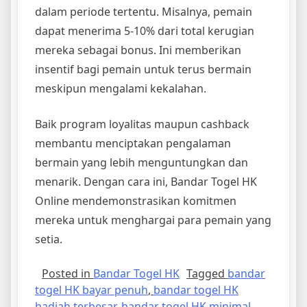
dalam periode tertentu. Misalnya, pemain
dapat menerima 5-10% dari total kerugian
mereka sebagai bonus. Ini memberikan
insentif bagi pemain untuk terus bermain
meskipun mengalami kekalahan.
Baik program loyalitas maupun cashback
membantu menciptakan pengalaman
bermain yang lebih menguntungkan dan
menarik. Dengan cara ini, Bandar Togel HK
Online mendemonstrasikan komitmen
mereka untuk menghargai para pemain yang
setia.
Posted in
Bandar Togel HK
Tagged
bandar
togel HK bayar penuh
,
bandar togel HK
hadiah terbesar
,
bandar togel HK minimal