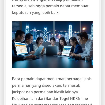
tersedia, sehingga pemain dapat membuat
keputusan yang lebih baik.
Para pemain dapat menikmati berbagai jenis
permainan yang disediakan, termasuk
Jackpot dan permainan klasik lainnya.
Kelebihan lain dari Bandar Togel HK Online