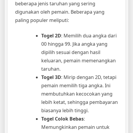
beberapa jenis taruhan yang sering
digunakan oleh pemain. Beberapa yang
paling populer meliputi:
Togel 2D
: Memilih dua angka dari
00 hingga 99. Jika angka yang
dipilih sesuai dengan hasil
keluaran, pemain memenangkan
taruhan.
Togel 3D
: Mirip dengan 2D, tetapi
pemain memilih tiga angka. Ini
membutuhkan kecocokan yang
lebih ketat, sehingga pembayaran
biasanya lebih tinggi.
Togel Colok Bebas
:
Memungkinkan pemain untuk