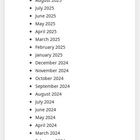
August 2025
July 2025
June 2025
May 2025
April 2025
March 2025
February 2025
January 2025
December 2024
November 2024
October 2024
September 2024
August 2024
July 2024
June 2024
May 2024
April 2024
March 2024