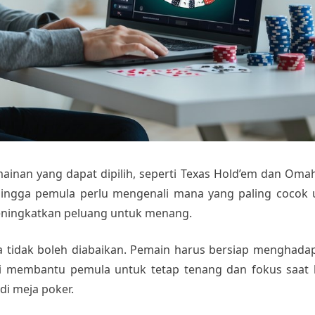
ainan yang dapat dipilih, seperti Texas Hold’em dan Omaha
ehingga pemula perlu mengenali mana yang paling cocok
eningkatkan peluang untuk menang.
ga tidak boleh diabaikan. Pemain harus bersiap menghada
ni membantu pemula untuk tetap tenang dan fokus saat 
di meja poker.