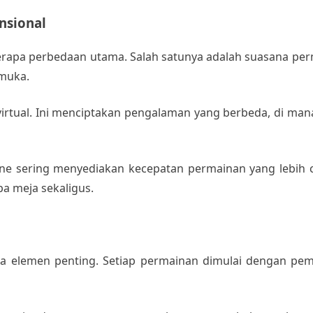
nsional
berapa perbedaan utama. Salah satunya adalah suasana pe
 muka.
 virtual. Ini menciptakan pengalaman yang berbeda, di man
nline sering menyediakan kecepatan permainan yang lebih c
pa meja sekaligus.
 elemen penting. Setiap permainan dimulai dengan pe