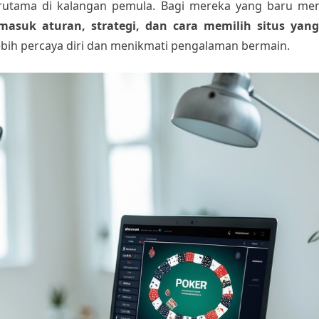
erutama di kalangan pemula. Bagi mereka yang baru me
asuk aturan, strategi, dan cara memilih situs yan
bih percaya diri dan menikmati pengalaman bermain.