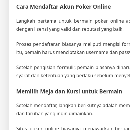
Cara Mendaftar Akun Poker Online
Langkah pertama untuk bermain poker online ada
dengan lisensi yang valid dan reputasi yang baik.
Proses pendaftaran biasanya meliputi mengisi form
itu, pemain harus menciptakan username dan pas
Setelah pengisian formulir, pemain biasanya diha
syarat dan ketentuan yang berlaku sebelum menyel
Memilih Meja dan Kursi untuk Bermain
Setelah mendaftar, langkah berikutnya adalah me
dan taruhan yang ingin dimainkan.
Situs poker online biasanya menawarkan berbaga