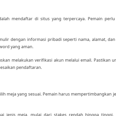
lah mendaftar di situs yang terpercaya. Pemain perlu 
ulir dengan informasi pribadi seperti nama, alamat, dan 
sword yang aman.
ruskan melakukan verifikasi akun melalui email. Pastikan
esaikan pendaftaran.
milih meja yang sesuai. Pemain harus mempertimbangkan j
i jenis meja, mulai dari stakes rendah hingga tinggi.