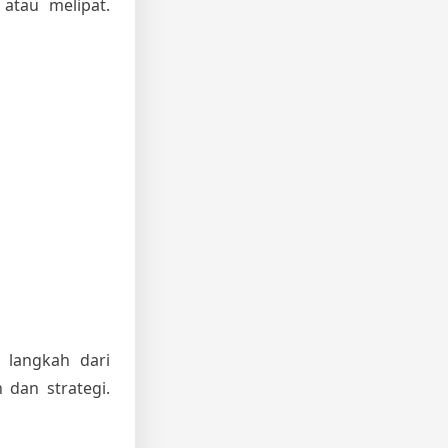
atau melipat.
 langkah dari
dan strategi.