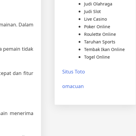
Judi Olahraga
Judi Slot
Live Casino
rmainan. Dalam
Poker Online
Roulette Online
Taruhan Sports
a pemain tidak
Tembak Ikan Online
Togel Online
Situs Toto
epat dan fitur
omacuan
main menerima