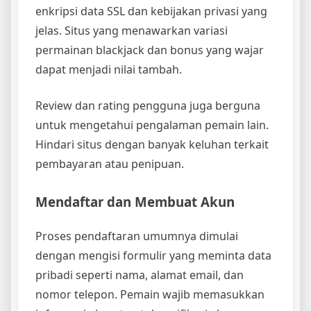
enkripsi data SSL dan kebijakan privasi yang
jelas. Situs yang menawarkan variasi
permainan blackjack dan bonus yang wajar
dapat menjadi nilai tambah.
Review dan rating pengguna juga berguna
untuk mengetahui pengalaman pemain lain.
Hindari situs dengan banyak keluhan terkait
pembayaran atau penipuan.
Mendaftar dan Membuat Akun
Proses pendaftaran umumnya dimulai
dengan mengisi formulir yang meminta data
pribadi seperti nama, alamat email, dan
nomor telepon. Pemain wajib memasukkan