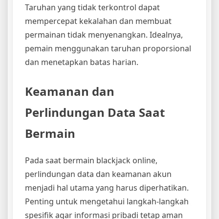
Taruhan yang tidak terkontrol dapat
mempercepat kekalahan dan membuat
permainan tidak menyenangkan. Idealnya,
pemain menggunakan taruhan proporsional
dan menetapkan batas harian.
Keamanan dan
Perlindungan Data Saat
Bermain
Pada saat bermain blackjack online,
perlindungan data dan keamanan akun
menjadi hal utama yang harus diperhatikan.
Penting untuk mengetahui langkah-langkah
spesifik agar informasi pribadi tetap aman