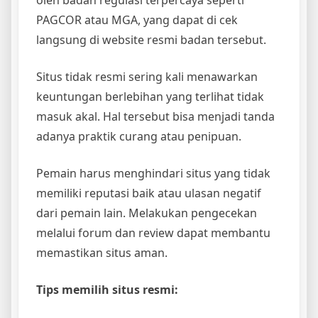
oleh badan regulasi terpercaya seperti
PAGCOR atau MGA, yang dapat di cek
langsung di website resmi badan tersebut.
Situs tidak resmi sering kali menawarkan
keuntungan berlebihan yang terlihat tidak
masuk akal. Hal tersebut bisa menjadi tanda
adanya praktik curang atau penipuan.
Pemain harus menghindari situs yang tidak
memiliki reputasi baik atau ulasan negatif
dari pemain lain. Melakukan pengecekan
melalui forum dan review dapat membantu
memastikan situs aman.
Tips memilih situs resmi: