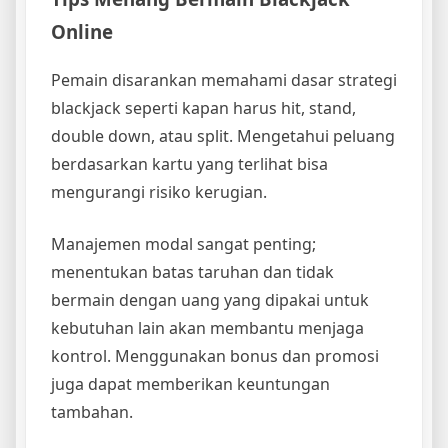
Online
Pemain disarankan memahami dasar strategi
blackjack seperti kapan harus hit, stand,
double down, atau split. Mengetahui peluang
berdasarkan kartu yang terlihat bisa
mengurangi risiko kerugian.
Manajemen modal sangat penting;
menentukan batas taruhan dan tidak
bermain dengan uang yang dipakai untuk
kebutuhan lain akan membantu menjaga
kontrol. Menggunakan bonus dan promosi
juga dapat memberikan keuntungan
tambahan.