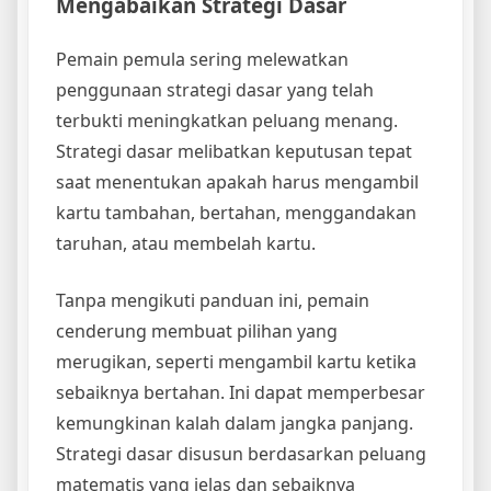
Mengabaikan Strategi Dasar
Pemain pemula sering melewatkan
penggunaan strategi dasar yang telah
terbukti meningkatkan peluang menang.
Strategi dasar melibatkan keputusan tepat
saat menentukan apakah harus mengambil
kartu tambahan, bertahan, menggandakan
taruhan, atau membelah kartu.
Tanpa mengikuti panduan ini, pemain
cenderung membuat pilihan yang
merugikan, seperti mengambil kartu ketika
sebaiknya bertahan. Ini dapat memperbesar
kemungkinan kalah dalam jangka panjang.
Strategi dasar disusun berdasarkan peluang
matematis yang jelas dan sebaiknya