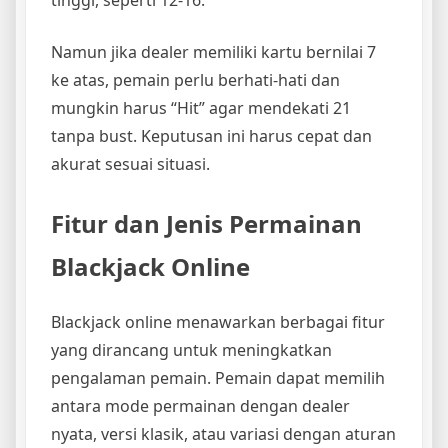
Namun jika dealer memiliki kartu bernilai 7
ke atas, pemain perlu berhati-hati dan
mungkin harus “Hit” agar mendekati 21
tanpa bust. Keputusan ini harus cepat dan
akurat sesuai situasi.
Fitur dan Jenis Permainan
Blackjack Online
Blackjack online menawarkan berbagai fitur
yang dirancang untuk meningkatkan
pengalaman pemain. Pemain dapat memilih
antara mode permainan dengan dealer
nyata, versi klasik, atau variasi dengan aturan