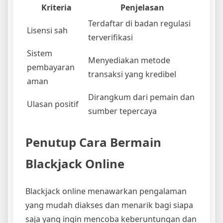
Kriteria
Penjelasan
Terdaftar di badan regulasi
Lisensi sah
terverifikasi
Sistem
Menyediakan metode
pembayaran
transaksi yang kredibel
aman
Dirangkum dari pemain dan
Ulasan positif
sumber tepercaya
Penutup Cara Bermain
Blackjack Online
Blackjack online menawarkan pengalaman
yang mudah diakses dan menarik bagi siapa
saja yang ingin mencoba keberuntungan dan