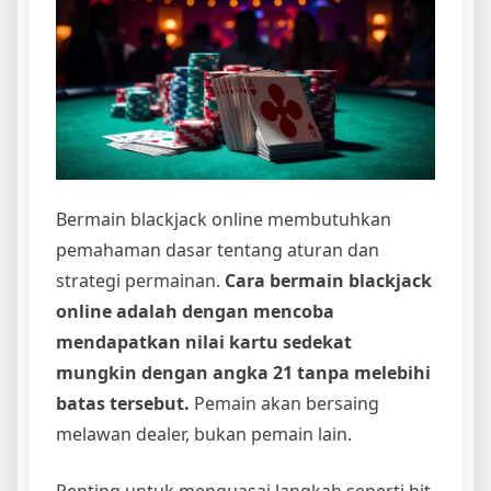
Bermain blackjack online membutuhkan
pemahaman dasar tentang aturan dan
strategi permainan.
Cara bermain blackjack
online adalah dengan mencoba
mendapatkan nilai kartu sedekat
mungkin dengan angka 21 tanpa melebihi
batas tersebut.
Pemain akan bersaing
melawan dealer, bukan pemain lain.
Penting untuk menguasai langkah seperti hit,