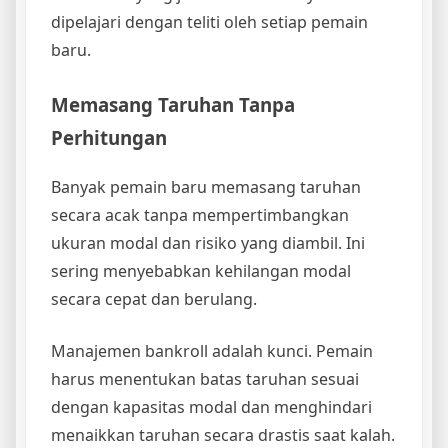
dipelajari dengan teliti oleh setiap pemain
baru.
Memasang Taruhan Tanpa
Perhitungan
Banyak pemain baru memasang taruhan
secara acak tanpa mempertimbangkan
ukuran modal dan risiko yang diambil. Ini
sering menyebabkan kehilangan modal
secara cepat dan berulang.
Manajemen bankroll adalah kunci. Pemain
harus menentukan batas taruhan sesuai
dengan kapasitas modal dan menghindari
menaikkan taruhan secara drastis saat kalah.