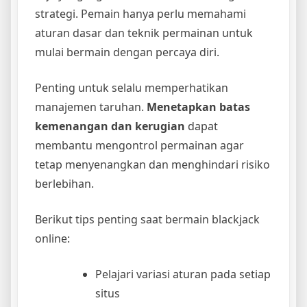
strategi. Pemain hanya perlu memahami
aturan dasar dan teknik permainan untuk
mulai bermain dengan percaya diri.
Penting untuk selalu memperhatikan
manajemen taruhan.
Menetapkan batas
kemenangan dan kerugian
dapat
membantu mengontrol permainan agar
tetap menyenangkan dan menghindari risiko
berlebihan.
Berikut tips penting saat bermain blackjack
online:
Pelajari variasi aturan pada setiap
situs