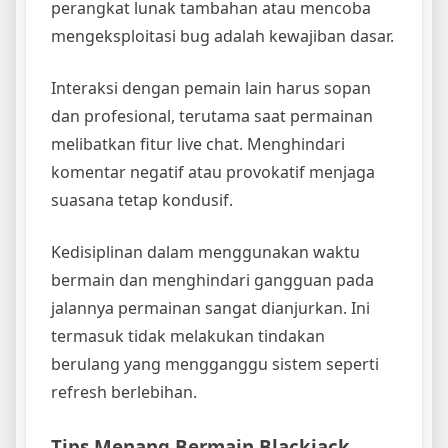
perangkat lunak tambahan atau mencoba
mengeksploitasi bug adalah kewajiban dasar.
Interaksi dengan pemain lain harus sopan
dan profesional, terutama saat permainan
melibatkan fitur live chat. Menghindari
komentar negatif atau provokatif menjaga
suasana tetap kondusif.
Kedisiplinan dalam menggunakan waktu
bermain dan menghindari gangguan pada
jalannya permainan sangat dianjurkan. Ini
termasuk tidak melakukan tindakan
berulang yang mengganggu sistem seperti
refresh berlebihan.
Tips Menang Bermain Blackjack