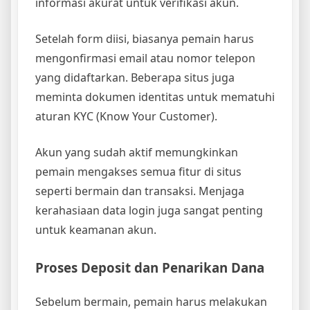
informasi akurat untuk verifikasi akun.
Setelah form diisi, biasanya pemain harus
mengonfirmasi email atau nomor telepon
yang didaftarkan. Beberapa situs juga
meminta dokumen identitas untuk mematuhi
aturan KYC (Know Your Customer).
Akun yang sudah aktif memungkinkan
pemain mengakses semua fitur di situs
seperti bermain dan transaksi. Menjaga
kerahasiaan data login juga sangat penting
untuk keamanan akun.
Proses Deposit dan Penarikan Dana
Sebelum bermain, pemain harus melakukan