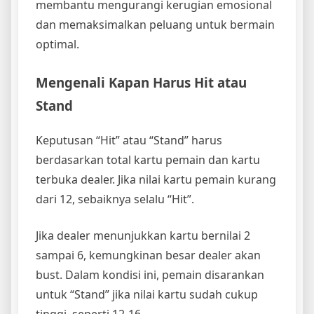
membantu mengurangi kerugian emosional
dan memaksimalkan peluang untuk bermain
optimal.
Mengenali Kapan Harus Hit atau
Stand
Keputusan “Hit” atau “Stand” harus
berdasarkan total kartu pemain dan kartu
terbuka dealer. Jika nilai kartu pemain kurang
dari 12, sebaiknya selalu “Hit”.
Jika dealer menunjukkan kartu bernilai 2
sampai 6, kemungkinan besar dealer akan
bust. Dalam kondisi ini, pemain disarankan
untuk “Stand” jika nilai kartu sudah cukup
tinggi, seperti 12-16.