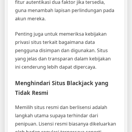
fitur autentikasi dua faktor jika tersedia,
guna menambah lapisan perlindungan pada
akun mereka.
Penting juga untuk memeriksa kebijakan
privasi situs terkait bagaimana data
pengguna disimpan dan digunakan. Situs
yang jelas dan transparan dalam kebijakan
ini cenderung lebih dapat dipercaya.
Menghindari Situs Blackjack yang
Tidak Resmi
Memilih situs resmi dan berlisensi adalah
langkah utama supaya terhindar dari
penipuan. Lisensi resmi biasanya dikeluarkan