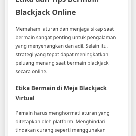
Blackjack Online
Memahami aturan dan menjaga sikap saat
bermain sangat penting untuk pengalaman
yang menyenangkan dan adil. Selain itu,
strategi yang tepat dapat meningkatkan
peluang menang saat bermain blackjack
secara online.
Etika Bermain di Meja Blackjack
Virtual
Pemain harus menghormati aturan yang
ditetapkan oleh platform. Menghindari
tindakan curang seperti menggunakan