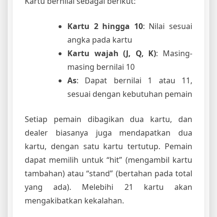
Kartu bernilai sebagai berikut:
Kartu 2 hingga 10
: Nilai sesuai
angka pada kartu
Kartu wajah (J, Q, K)
: Masing-
masing bernilai 10
As
: Dapat bernilai 1 atau 11,
sesuai dengan kebutuhan pemain
Setiap pemain dibagikan dua kartu, dan
dealer biasanya juga mendapatkan dua
kartu, dengan satu kartu tertutup. Pemain
dapat memilih untuk “hit” (mengambil kartu
tambahan) atau “stand” (bertahan pada total
yang ada). Melebihi 21 kartu akan
mengakibatkan kekalahan.