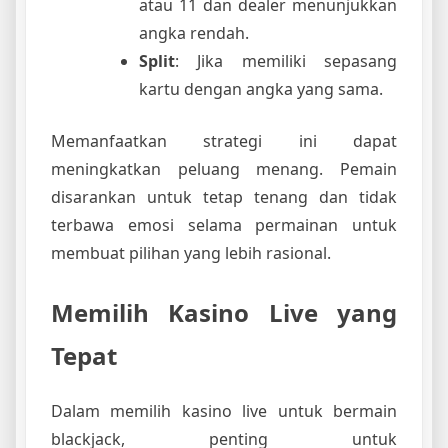
atau 11 dan dealer menunjukkan
angka rendah.
Split
: Jika memiliki sepasang
kartu dengan angka yang sama.
Memanfaatkan strategi ini dapat
meningkatkan peluang menang. Pemain
disarankan untuk tetap tenang dan tidak
terbawa emosi selama permainan untuk
membuat pilihan yang lebih rasional.
Memilih Kasino Live yang
Tepat
Dalam memilih kasino live untuk bermain
blackjack, penting untuk