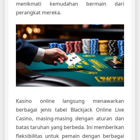
menikmati kemudahan bermain dari
perangkat mereka.
Kasino online langsung menawarkan
berbagai jenis tabel Blackjack Online Live
Casino, masing-masing dengan aturan dan
batas taruhan yang berbeda. Ini memberikan
fleksibilitas untuk pemain dengan berbagai