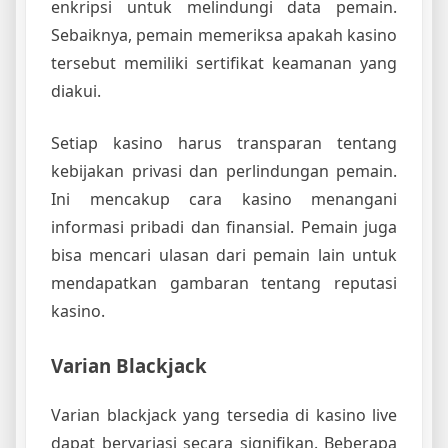
enkripsi untuk melindungi data pemain.
Sebaiknya, pemain memeriksa apakah kasino
tersebut memiliki sertifikat keamanan yang
diakui.
Setiap kasino harus transparan tentang
kebijakan privasi dan perlindungan pemain.
Ini mencakup cara kasino menangani
informasi pribadi dan finansial. Pemain juga
bisa mencari ulasan dari pemain lain untuk
mendapatkan gambaran tentang reputasi
kasino.
Varian Blackjack
Varian blackjack yang tersedia di kasino live
dapat bervariasi secara signifikan. Beberapa