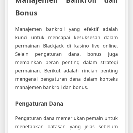
Bonus
Manajemen bankroll yang efektif adalah
kunci untuk mencapai kesuksesan dalam
permainan Blackjack di kasino live online.
Selain pengaturan dana, bonus juga
memainkan peran penting dalam strategi
permainan. Berikut adalah rincian penting
mengenai pengaturan dana dalam konteks
manajemen bankroll dan bonus.
Pengaturan Dana
Pengaturan dana memerlukan pemain untuk
menetapkan batasan yang jelas sebelum