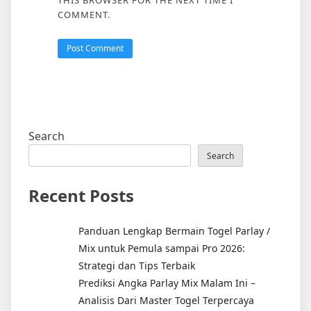
COMMENT.
Search
Search
Recent Posts
Panduan Lengkap Bermain Togel Parlay /
Mix untuk Pemula sampai Pro 2026:
Strategi dan Tips Terbaik
Prediksi Angka Parlay Mix Malam Ini –
Analisis Dari Master Togel Terpercaya