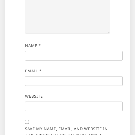
NAME
*
EMAIL
*
WEBSITE
SAVE MY NAME, EMAIL, AND WEBSITE IN
THIS BROWSER FOR THE NEXT TIME I