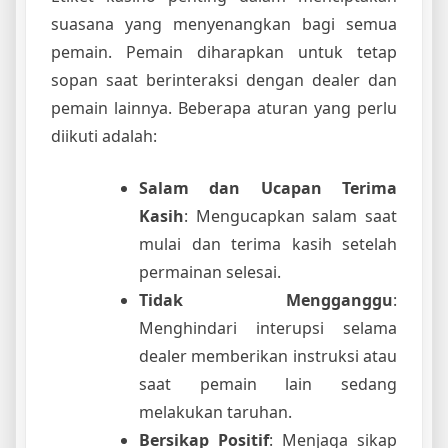
suasana yang menyenangkan bagi semua
pemain. Pemain diharapkan untuk tetap
sopan saat berinteraksi dengan dealer dan
pemain lainnya. Beberapa aturan yang perlu
diikuti adalah:
Salam dan Ucapan Terima
Kasih
: Mengucapkan salam saat
mulai dan terima kasih setelah
permainan selesai.
Tidak Mengganggu
:
Menghindari interupsi selama
dealer memberikan instruksi atau
saat pemain lain sedang
melakukan taruhan.
Bersikap Positif
: Menjaga sikap