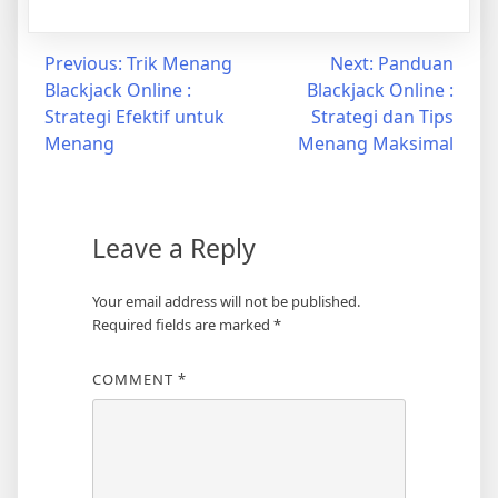
Post
Previous:
Trik Menang
Next:
Panduan
Blackjack Online :
Blackjack Online :
navigation
Strategi Efektif untuk
Strategi dan Tips
Menang
Menang Maksimal
Leave a Reply
Your email address will not be published.
Required fields are marked
*
COMMENT
*