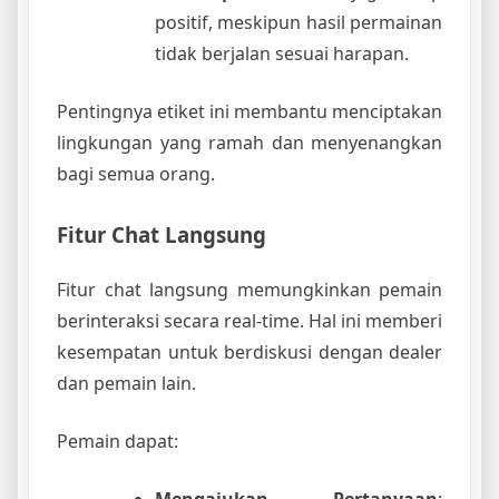
positif, meskipun hasil permainan
tidak berjalan sesuai harapan.
Pentingnya etiket ini membantu menciptakan
lingkungan yang ramah dan menyenangkan
bagi semua orang.
Fitur Chat Langsung
Fitur chat langsung memungkinkan pemain
berinteraksi secara real-time. Hal ini memberi
kesempatan untuk berdiskusi dengan dealer
dan pemain lain.
Pemain dapat: