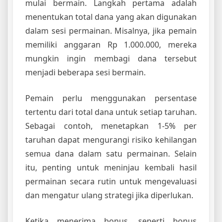
mulai bermain. Langkah pertama adalah
menentukan total dana yang akan digunakan
dalam sesi permainan. Misalnya, jika pemain
memiliki anggaran Rp 1.000.000, mereka
mungkin ingin membagi dana tersebut
menjadi beberapa sesi bermain.
Pemain perlu menggunakan persentase
tertentu dari total dana untuk setiap taruhan.
Sebagai contoh, menetapkan 1-5% per
taruhan dapat mengurangi risiko kehilangan
semua dana dalam satu permainan. Selain
itu, penting untuk meninjau kembali hasil
permainan secara rutin untuk mengevaluasi
dan mengatur ulang strategi jika diperlukan.
Ketika menerima bonus, seperti bonus