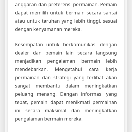
anggaran dan preferensi permainan. Pemain
dapat memilih untuk bermain secara santai
atau untuk taruhan yang lebih tinggi, sesuai
dengan kenyamanan mereka.
Kesempatan untuk berkomunikasi dengan
dealer dan pemain lain secara langsung
menjadikan pengalaman bermain lebih
mendebarkan. Mengetahui cara kerja
permainan dan strategi yang terlibat akan
sangat membantu dalam meningkatkan
peluang menang. Dengan informasi yang
tepat, pemain dapat menikmati permainan
ini secara maksimal dan meningkatkan
pengalaman bermain mereka.