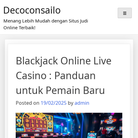
Skip
Decoconsailo
to
content
Menang Lebih Mudah dengan Situs Judi
Online Terbaik!
Blackjack Online Live
Casino : Panduan
untuk Pemain Baru
Posted on
19/02/2025
by
admin