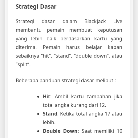
Strategi Dasar
Strategi dasar dalam Blackjack Live
membantu pemain membuat keputusan
yang lebih baik berdasarkan kartu yang
diterima. Pemain harus belajar kapan
sebaiknya “hit”, “stand”, “double down”, atau
“split”.
Beberapa panduan strategi dasar meliputi:
Hit
: Ambil kartu tambahan jika
total angka kurang dari 12.
Stand
: Ketika total angka 17 atau
lebih.
Double Down
: Saat memiliki 10