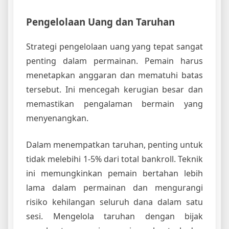
Pengelolaan Uang dan Taruhan
Strategi pengelolaan uang yang tepat sangat
penting dalam permainan. Pemain harus
menetapkan anggaran dan mematuhi batas
tersebut. Ini mencegah kerugian besar dan
memastikan pengalaman bermain yang
menyenangkan.
Dalam menempatkan taruhan, penting untuk
tidak melebihi 1-5% dari total bankroll. Teknik
ini memungkinkan pemain bertahan lebih
lama dalam permainan dan mengurangi
risiko kehilangan seluruh dana dalam satu
sesi. Mengelola taruhan dengan bijak