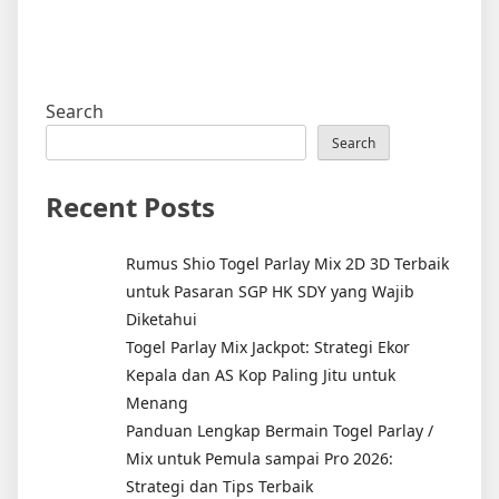
Search
Search
Recent Posts
Rumus Shio Togel Parlay Mix 2D 3D Terbaik
untuk Pasaran SGP HK SDY yang Wajib
Diketahui
Togel Parlay Mix Jackpot: Strategi Ekor
Kepala dan AS Kop Paling Jitu untuk
Menang
Panduan Lengkap Bermain Togel Parlay /
Mix untuk Pemula sampai Pro 2026:
Strategi dan Tips Terbaik