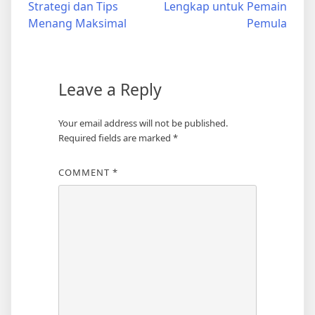
navigation
Strategi dan Tips
Lengkap untuk Pemain
Menang Maksimal
Pemula
Leave a Reply
Your email address will not be published.
Required fields are marked
*
COMMENT
*