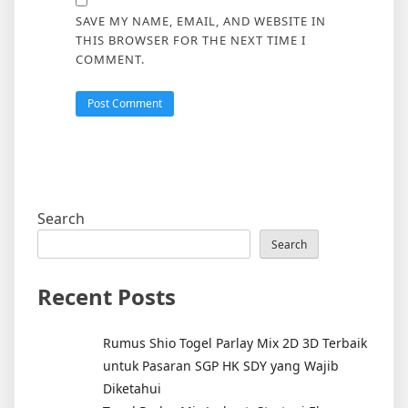
SAVE MY NAME, EMAIL, AND WEBSITE IN
THIS BROWSER FOR THE NEXT TIME I
COMMENT.
Search
Search
Recent Posts
Rumus Shio Togel Parlay Mix 2D 3D Terbaik
untuk Pasaran SGP HK SDY yang Wajib
Diketahui