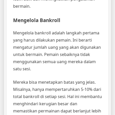
bermain.
Mengelola Bankroll
Mengelola bankroll adalah langkah pertama
yang harus dilakukan pemain. Ini berarti
mengatur jumlah uang yang akan digunakan
untuk bermain. Pemain sebaiknya tidak
menggunakan semua uang mereka dalam
satu sesi.
Mereka bisa menetapkan batas yang jelas.
Misalnya, hanya mempertaruhkan 5-10% dari
total bankroll di setiap sesi. Hal ini membantu
menghindari kerugian besar dan
memastikan permainan dapat berlanjut lebih