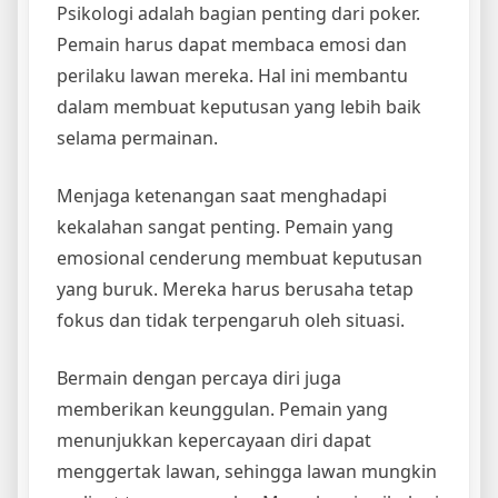
Psikologi adalah bagian penting dari poker.
Pemain harus dapat membaca emosi dan
perilaku lawan mereka. Hal ini membantu
dalam membuat keputusan yang lebih baik
selama permainan.
Menjaga ketenangan saat menghadapi
kekalahan sangat penting. Pemain yang
emosional cenderung membuat keputusan
yang buruk. Mereka harus berusaha tetap
fokus dan tidak terpengaruh oleh situasi.
Bermain dengan percaya diri juga
memberikan keunggulan. Pemain yang
menunjukkan kepercayaan diri dapat
menggertak lawan, sehingga lawan mungkin