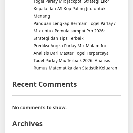
Togel Parlay Mix Jackpot: Strategi Ekor
Kepala dan AS Kop Paling Jitu untuk
Menang
Panduan Lengkap Bermain Togel Parlay /
Mix untuk Pemula sampai Pro 2026:
Strategi dan Tips Terbaik
Prediksi Angka Parlay Mix Malam Ini –
Analisis Dari Master Togel Terpercaya
Togel Parlay Mix Terbaik 2026: Analisis
Rumus Matematika dan Statistik Keluaran
Recent Comments
No comments to show.
Archives