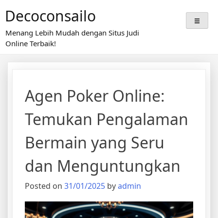
Skip
Decoconsailo
to
content
Menang Lebih Mudah dengan Situs Judi
Online Terbaik!
Agen Poker Online:
Temukan Pengalaman
Bermain yang Seru
dan Menguntungkan
Posted on
31/01/2025
by
admin