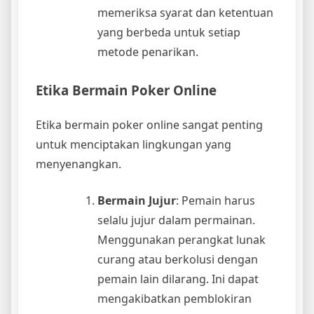
memeriksa syarat dan ketentuan
yang berbeda untuk setiap
metode penarikan.
Etika Bermain Poker Online
Etika bermain poker online sangat penting
untuk menciptakan lingkungan yang
menyenangkan.
Bermain Jujur
: Pemain harus
selalu jujur dalam permainan.
Menggunakan perangkat lunak
curang atau berkolusi dengan
pemain lain dilarang. Ini dapat
mengakibatkan pemblokiran