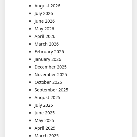
August 2026
July 2026
June 2026
May 2026
April 2026
March 2026
February 2026
January 2026
December 2025
November 2025
October 2025
September 2025
August 2025
July 2025
June 2025
May 2025
April 2025
March 2025