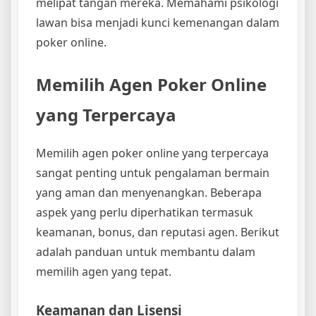
melipat tangan mereka. Memahami psikologi
lawan bisa menjadi kunci kemenangan dalam
poker online.
Memilih Agen Poker Online
yang Terpercaya
Memilih agen poker online yang terpercaya
sangat penting untuk pengalaman bermain
yang aman dan menyenangkan. Beberapa
aspek yang perlu diperhatikan termasuk
keamanan, bonus, dan reputasi agen. Berikut
adalah panduan untuk membantu dalam
memilih agen yang tepat.
Keamanan dan Lisensi