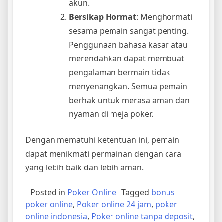
akun.
Bersikap Hormat
: Menghormati
sesama pemain sangat penting.
Penggunaan bahasa kasar atau
merendahkan dapat membuat
pengalaman bermain tidak
menyenangkan. Semua pemain
berhak untuk merasa aman dan
nyaman di meja poker.
Dengan mematuhi ketentuan ini, pemain
dapat menikmati permainan dengan cara
yang lebih baik dan lebih aman.
Posted in
Poker Online
Tagged
bonus
poker online
,
Poker online 24 jam
,
poker
online indonesia
,
Poker online tanpa deposit
,