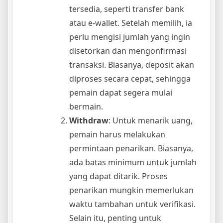
tersedia, seperti transfer bank
atau e-wallet. Setelah memilih, ia
perlu mengisi jumlah yang ingin
disetorkan dan mengonfirmasi
transaksi. Biasanya, deposit akan
diproses secara cepat, sehingga
pemain dapat segera mulai
bermain.
Withdraw
: Untuk menarik uang,
pemain harus melakukan
permintaan penarikan. Biasanya,
ada batas minimum untuk jumlah
yang dapat ditarik. Proses
penarikan mungkin memerlukan
waktu tambahan untuk verifikasi.
Selain itu, penting untuk