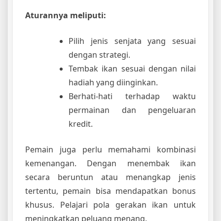
Aturannya meliputi:
Pilih jenis senjata yang sesuai
dengan strategi.
Tembak ikan sesuai dengan nilai
hadiah yang diinginkan.
Berhati-hati terhadap waktu
permainan dan pengeluaran
kredit.
Pemain juga perlu memahami kombinasi
kemenangan. Dengan menembak ikan
secara beruntun atau menangkap jenis
tertentu, pemain bisa mendapatkan bonus
khusus. Pelajari pola gerakan ikan untuk
meningkatkan peluang menang.