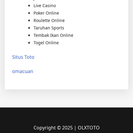
Live Casino
Poker Online
Roulette Online
Taruhan Sports
Tembak Ikan Online
Togel Online
Situs Toto
omacuan
Copyright © 2025 |
OLXTOTO