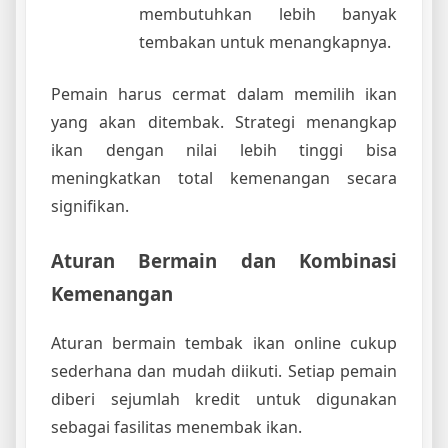
membutuhkan lebih banyak
tembakan untuk menangkapnya.
Pemain harus cermat dalam memilih ikan
yang akan ditembak. Strategi menangkap
ikan dengan nilai lebih tinggi bisa
meningkatkan total kemenangan secara
signifikan.
Aturan Bermain dan Kombinasi
Kemenangan
Aturan bermain tembak ikan online cukup
sederhana dan mudah diikuti. Setiap pemain
diberi sejumlah kredit untuk digunakan
sebagai fasilitas menembak ikan.