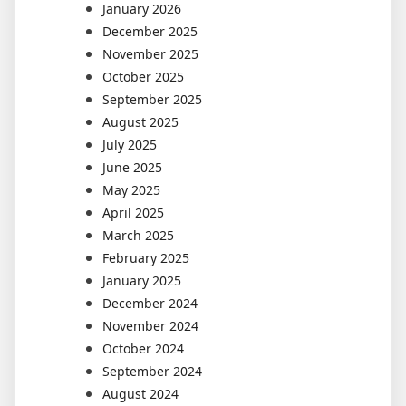
January 2026
December 2025
November 2025
October 2025
September 2025
August 2025
July 2025
June 2025
May 2025
April 2025
March 2025
February 2025
January 2025
December 2024
November 2024
October 2024
September 2024
August 2024