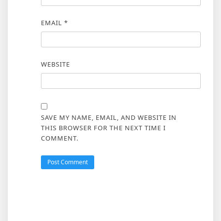
EMAIL
*
WEBSITE
SAVE MY NAME, EMAIL, AND WEBSITE IN
THIS BROWSER FOR THE NEXT TIME I
COMMENT.