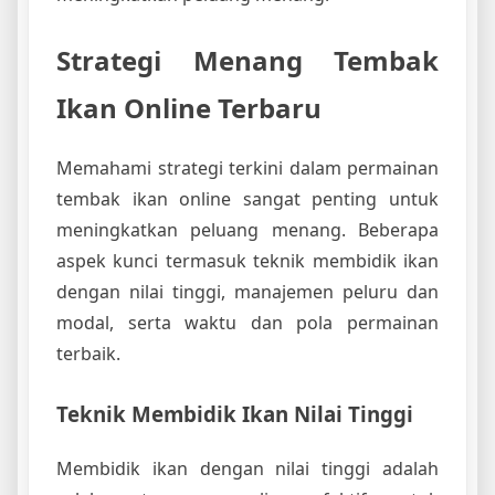
Strategi Menang Tembak
Ikan Online Terbaru
Memahami strategi terkini dalam permainan
tembak ikan online sangat penting untuk
meningkatkan peluang menang. Beberapa
aspek kunci termasuk teknik membidik ikan
dengan nilai tinggi, manajemen peluru dan
modal, serta waktu dan pola permainan
terbaik.
Teknik Membidik Ikan Nilai Tinggi
Membidik ikan dengan nilai tinggi adalah