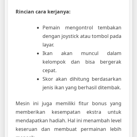
Rincian cara kerjanya:
Pemain mengontrol tembakan
dengan joystick atau tombol pada
layar.
Ikan akan muncul dalam
kelompok dan bisa bergerak
cepat.
Skor akan dihitung berdasarkan
jenis ikan yang berhasil ditembak.
Mesin ini juga memiliki fitur bonus yang
memberikan kesempatan ekstra untuk
mendapatkan hadiah. Hal ini menambah level
keseruan dan membuat permainan lebih