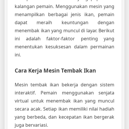
kalangan pemain. Menggunakan mesin yang
menampilkan berbagai jenis ikan, pemain
dapat meraih keuntungan dengan
menembak ikan yang muncul di layar. Berikut
ini adalah faktor-faktor penting yang
menentukan kesuksesan dalam permainan
ini.
Cara Kerja Mesin Tembak Ikan
Mesin tembak ikan bekerja dengan sistem
interaktif. Pemain menggunakan senjata
virtual untuk menembak ikan yang muncul
secara acak. Setiap ikan memiliki nilai hadiah
yang berbeda, dan kecepatan ikan bergerak
juga bervariasi.