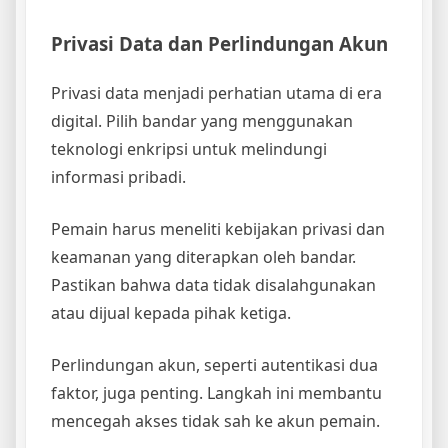
Privasi Data dan Perlindungan Akun
Privasi data menjadi perhatian utama di era
digital. Pilih bandar yang menggunakan
teknologi enkripsi untuk melindungi
informasi pribadi.
Pemain harus meneliti kebijakan privasi dan
keamanan yang diterapkan oleh bandar.
Pastikan bahwa data tidak disalahgunakan
atau dijual kepada pihak ketiga.
Perlindungan akun, seperti autentikasi dua
faktor, juga penting. Langkah ini membantu
mencegah akses tidak sah ke akun pemain.