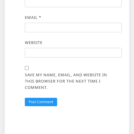
EMAIL
*
WEBSITE
SAVE MY NAME, EMAIL, AND WEBSITE IN
THIS BROWSER FOR THE NEXT TIME I
COMMENT.