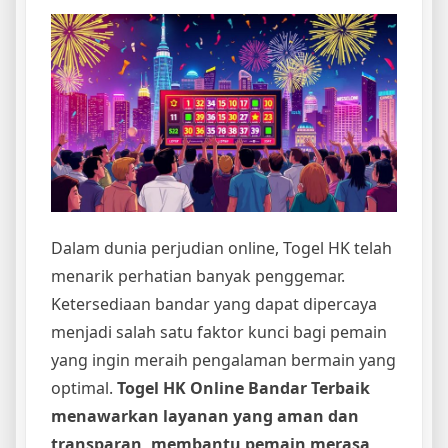
Dalam dunia perjudian online, Togel HK telah
menarik perhatian banyak penggemar.
Ketersediaan bandar yang dapat dipercaya
menjadi salah satu faktor kunci bagi pemain
yang ingin meraih pengalaman bermain yang
optimal.
Togel HK Online Bandar Terbaik
menawarkan layanan yang aman dan
transparan, membantu pemain merasa