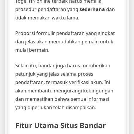
Togel HK online terbaik harus memiliki
prosedur pendaftaran yang
sederhana
dan
tidak memakan waktu lama.
Proporsi formulir pendaftaran yang singkat
dan jelas akan memudahkan pemain untuk
mulai bermain.
Selain itu, bandar juga harus memberikan
petunjuk yang jelas selama proses
pendaftaran, termasuk verifikasi akun. Ini
akan membantu mengurangi kebingungan
dan memastikan bahwa semua informasi
yang diperlukan telah disampaikan.
Fitur Utama Situs Bandar