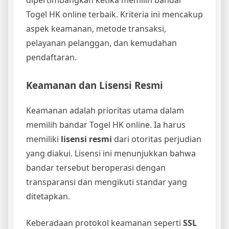
dipertimbangkan ketika memilih bandar
Togel HK online terbaik. Kriteria ini mencakup
aspek keamanan, metode transaksi,
pelayanan pelanggan, dan kemudahan
pendaftaran.
Keamanan dan Lisensi Resmi
Keamanan adalah prioritas utama dalam
memilih bandar Togel HK online. Ia harus
memiliki
lisensi resmi
dari otoritas perjudian
yang diakui. Lisensi ini menunjukkan bahwa
bandar tersebut beroperasi dengan
transparansi dan mengikuti standar yang
ditetapkan.
Keberadaan protokol keamanan seperti
SSL