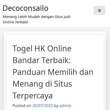
Skip
Decoconsailo
to
content
Menang Lebih Mudah dengan Situs Judi
Online Terbaik!
Togel HK Online
Bandar Terbaik:
Panduan Memilih dan
Menang di Situs
Terpercaya
Posted on
20/07/2025
by
admin