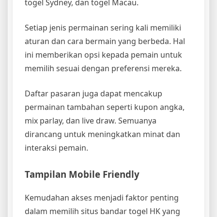
togel Sydney, dan togel Macau.
Setiap jenis permainan sering kali memiliki
aturan dan cara bermain yang berbeda. Hal
ini memberikan opsi kepada pemain untuk
memilih sesuai dengan preferensi mereka.
Daftar pasaran juga dapat mencakup
permainan tambahan seperti kupon angka,
mix parlay, dan live draw. Semuanya
dirancang untuk meningkatkan minat dan
interaksi pemain.
Tampilan Mobile Friendly
Kemudahan akses menjadi faktor penting
dalam memilih situs bandar togel HK yang