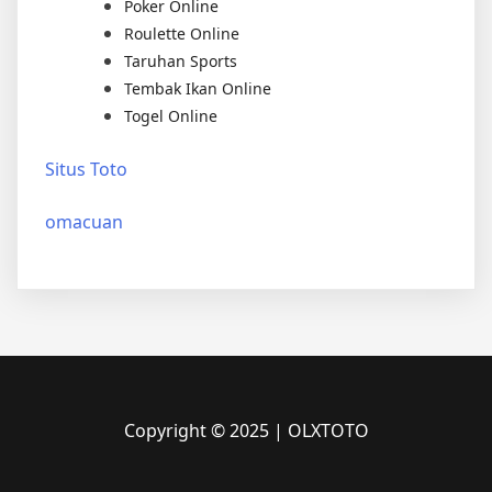
Poker Online
Roulette Online
Taruhan Sports
Tembak Ikan Online
Togel Online
Situs Toto
omacuan
Copyright © 2025 |
OLXTOTO