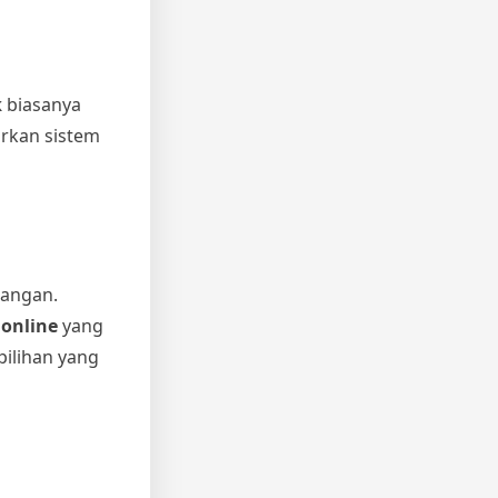
k
biasanya
rkan sistem
nangan.
 online
yang
pilihan yang