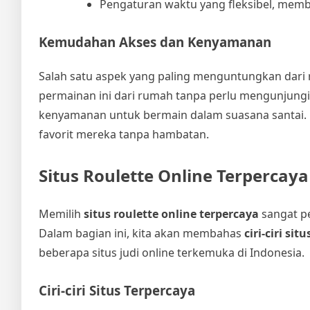
Pengaturan waktu yang fleksibel, memb
Kemudahan Akses dan Kenyamanan
Salah satu aspek yang paling menguntungkan dari r
permainan ini dari rumah tanpa perlu mengunjungi 
kenyamanan untuk bermain dalam suasana santai. D
favorit mereka tanpa hambatan.
Situs Roulette Online Terpercaya
Memilih
situs roulette online terpercaya
sangat p
Dalam bagian ini, kita akan membahas
ciri-ciri sit
beberapa situs judi online terkemuka di Indonesia.
Ciri-ciri Situs Terpercaya