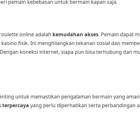
eri pemain kebebasan untuk bermain kapan saja.
oulette online adalah
kemudahan akses
. Pemain dapat m
kasino fisik. Ini menghilangkan tekanan sosial dan membe
engan koneksi internet, siapa pun bisa terhubung dan mu
enting untuk memastikan pengalaman bermain yang aman
us terpercaya
yang perlu diperhatikan serta perbandingan a