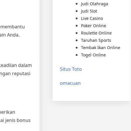
Judi Olahraga
Judi Slot
Live Casino
Poker Online
an membantu
Roulette Online
in Anda.
Taruhan Sports
Tembak Ikan Online
Togel Online
keadilan dalam
Situs Toto
ngan reputasi
omacuan
berikan
i jenis bonus