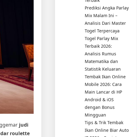
Terbaik
Prediksi Angka Parlay
Mix Malam Ini –
Analisis Dari Master
Togel Terpercaya
Togel Parlay Mix
Terbaik 2026:
Analisis Rumus
Matematika dan
Statistik Keluaran
Tembak Ikan Online
Mobile 2026: Cara
Main Lancar di HP
Android & iOS
dengan Bonus
Mingguan
Tips & Trik Tembak
enggemar
judi
Ikan Online Biar Auto
dar roulette