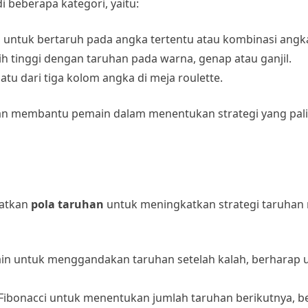
i beberapa kategori, yaitu:
ntuk bertaruh pada angka tertentu atau kombinasi angk
 tinggi dengan taruhan pada warna, genap atau ganjil.
tu dari tiga kolom angka di meja roulette.
kan membantu pemain dalam menentukan strategi yang pal
aatkan
pola taruhan
untuk meningkatkan strategi taruhan
ain untuk menggandakan taruhan setelah kalah, berharap 
ibonacci untuk menentukan jumlah taruhan berikutnya, b