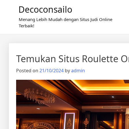
Skip
Decoconsailo
to
content
Menang Lebih Mudah dengan Situs Judi Online
Terbaik!
Temukan Situs Roulette On
Posted on
21/10/2024
by
admin