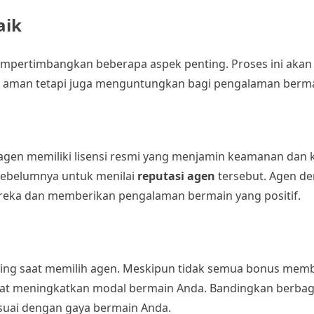
aik
empertimbangkan beberapa aspek penting. Proses ini ak
 aman tetapi juga menguntungkan bagi pengalaman berma
 agen memiliki lisensi resmi yang menjamin keamanan dan 
sebelumnya untuk menilai
reputasi agen
tersebut. Agen de
ereka dan memberikan pengalaman bermain yang positif.
ing saat memilih agen. Meskipun tidak semua bonus mem
at meningkatkan modal bermain Anda. Bandingkan berbaga
esuai dengan gaya bermain Anda.