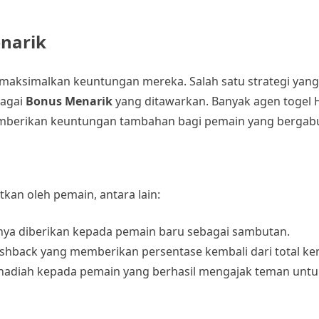
narik
memaksimalkan keuntungan mereka. Salah satu strategi ya
agai
Bonus Menarik
yang ditawarkan. Banyak agen togel 
emberikan keuntungan tambahan bagi pemain yang bergab
kan oleh pemain, antara lain:
nya diberikan kepada pemain baru sebagai sambutan.
hback yang memberikan persentase kembali dari total ker
 hadiah kepada pemain yang berhasil mengajak teman unt