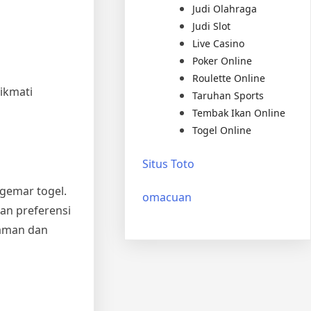
Judi Olahraga
Judi Slot
Live Casino
Poker Online
Roulette Online
ikmati
Taruhan Sports
Tembak Ikan Online
Togel Online
Situs Toto
gemar togel.
omacuan
an preferensi
laman dan