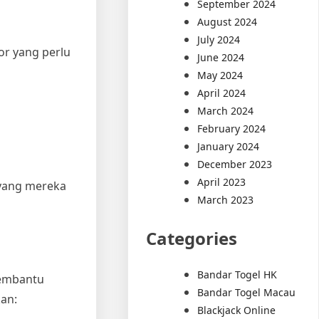
September 2024
August 2024
July 2024
or yang perlu
June 2024
May 2024
April 2024
March 2024
February 2024
January 2024
December 2023
April 2023
yang mereka
March 2023
Categories
Bandar Togel HK
membantu
Bandar Togel Macau
an:
Blackjack Online