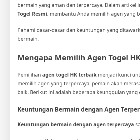
bermain yang aman dan terpercaya. Dalam artikel
Togel Resmi
, membantu Anda memilih agen yang be
Pahami dasar-dasar dan keuntungan yang ditawark
bermain.
Mengapa Memilih Agen Togel HK
Pemilihan
agen togel HK terbaik
menjadi kunci u
memilih agen yang terpercaya, pemain akan meras
baik. Berikut ini adalah beberapa keunggulan yang 
Keuntungan Bermain dengan Agen Terper
Keuntungan bermain dengan agen terpercaya
sa