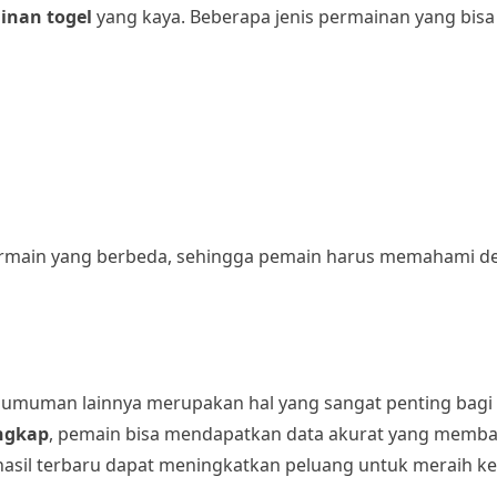
inan togel
yang kaya. Beberapa jenis permainan yang bis
 bermain yang berbeda, sehingga pemain harus memahami d
ngumuman lainnya merupakan hal yang sangat penting bagi 
ngkap
, pemain bisa mendapatkan data akurat yang memb
hasil terbaru dapat meningkatkan peluang untuk meraih 