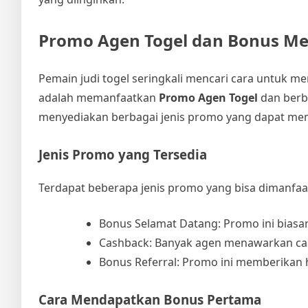
Promo Agen Togel dan Bonus Me
Pemain judi togel seringkali mencari cara untuk 
adalah memanfaatkan
Promo Agen Togel
dan berb
menyediakan berbagai jenis promo yang dapat m
Jenis Promo yang Tersedia
Terdapat beberapa jenis promo yang bisa dimanfaat
Bonus Selamat Datang: Promo ini biasa
Cashback: Banyak agen menawarkan cas
Bonus Referral: Promo ini memberikan
Cara Mendapatkan Bonus Pertama