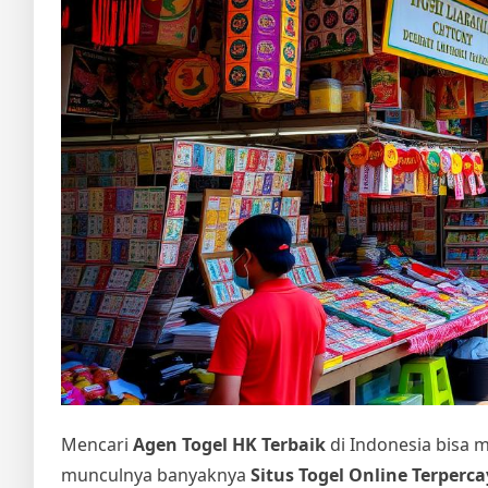
Mencari
Agen Togel HK Terbaik
di Indonesia bisa 
munculnya banyaknya
Situs Togel Online Terperc