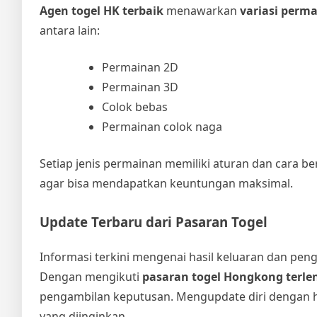
Agen togel HK terbaik
menawarkan
variasi perma
antara lain:
Permainan 2D
Permainan 3D
Colok bebas
Permainan colok naga
Setiap jenis permainan memiliki aturan dan cara
agar bisa mendapatkan keuntungan maksimal.
Update Terbaru dari Pasaran Togel
Informasi terkini mengenai hasil keluaran dan pe
Dengan mengikuti
pasaran togel Hongkong terle
pengambilan keputusan. Mengupdate diri dengan 
yang diinginkan.