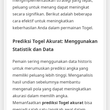
mengimplementasikan strategi yang tepat,
peluang untuk menang dapat meningkat
secara signifikan. Berikut adalah beberapa
cara efektif untuk meningkatkan
keberhasilan Anda dalam permainan Togel.
Prediksi Togel Akurat: Menggunakan
Statistik dan Data
Pemain sering menggunakan data historis
untuk merumuskan prediksi angka yang
memiliki peluang lebih tinggi. Menganalisis
hasil undian sebelumnya membantu
mengenali pola yang dapat meningkatkan
akurasi dalam memilih angka.
Memanfaatkan
prediksi Togel akurat
bisa
menjadi salah satu langkah awal dalam