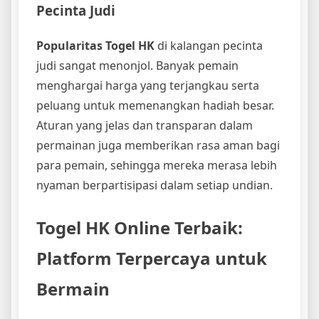
Pecinta Judi
Popularitas Togel HK
di kalangan pecinta
judi sangat menonjol. Banyak pemain
menghargai harga yang terjangkau serta
peluang untuk memenangkan hadiah besar.
Aturan yang jelas dan transparan dalam
permainan juga memberikan rasa aman bagi
para pemain, sehingga mereka merasa lebih
nyaman berpartisipasi dalam setiap undian.
Togel HK Online Terbaik:
Platform Terpercaya untuk
Bermain