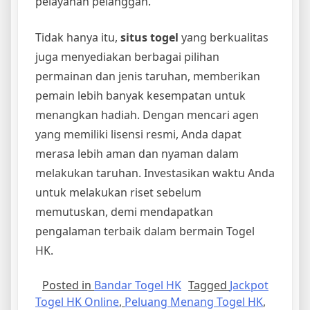
pelayanan pelanggan.
Tidak hanya itu,
situs togel
yang berkualitas
juga menyediakan berbagai pilihan
permainan dan jenis taruhan, memberikan
pemain lebih banyak kesempatan untuk
menangkan hadiah. Dengan mencari agen
yang memiliki lisensi resmi, Anda dapat
merasa lebih aman dan nyaman dalam
melakukan taruhan. Investasikan waktu Anda
untuk melakukan riset sebelum
memutuskan, demi mendapatkan
pengalaman terbaik dalam bermain Togel
HK.
Posted in
Bandar Togel HK
Tagged
Jackpot
Togel HK Online
,
Peluang Menang Togel HK
,