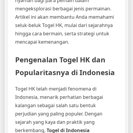
nyaman bagi para pemain dalam
mengeksplorasi berbagai jenis permainan.
Artikel ini akan membantu Anda memahami
seluk-beluk Togel HK, mulai dari sejarahnya
hingga cara bermain, serta strategi untuk
mencapai kemenangan.
Pengenalan Togel HK dan
Popularitasnya di Indonesia
Togel HK telah menjadi fenomena di
Indonesia, menarik perhatian berbagai
kalangan sebagai salah satu bentuk
perjudian yang paling populer. Dengan
sejarah yang kaya dan praktik yang
berkembang,
Togel di Indonesia