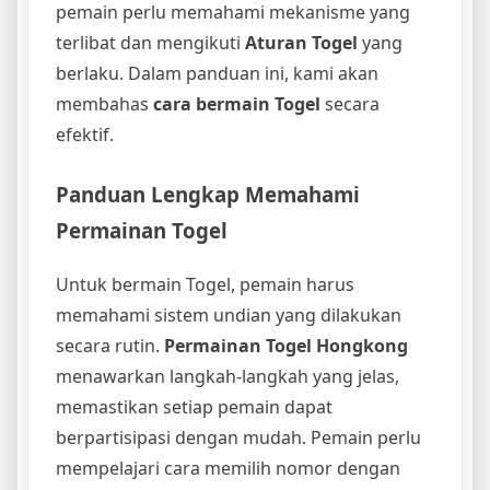
pemain perlu memahami mekanisme yang
terlibat dan mengikuti
Aturan Togel
yang
berlaku. Dalam panduan ini, kami akan
membahas
cara bermain Togel
secara
efektif.
Panduan Lengkap Memahami
Permainan Togel
Untuk bermain Togel, pemain harus
memahami sistem undian yang dilakukan
secara rutin.
Permainan Togel Hongkong
menawarkan langkah-langkah yang jelas,
memastikan setiap pemain dapat
berpartisipasi dengan mudah. Pemain perlu
mempelajari cara memilih nomor dengan