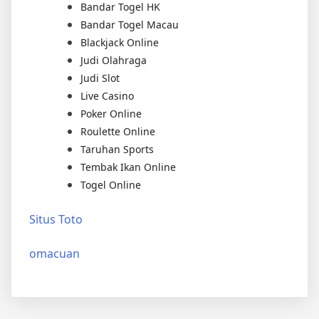
Bandar Togel HK
Bandar Togel Macau
Blackjack Online
Judi Olahraga
Judi Slot
Live Casino
Poker Online
Roulette Online
Taruhan Sports
Tembak Ikan Online
Togel Online
Situs Toto
omacuan