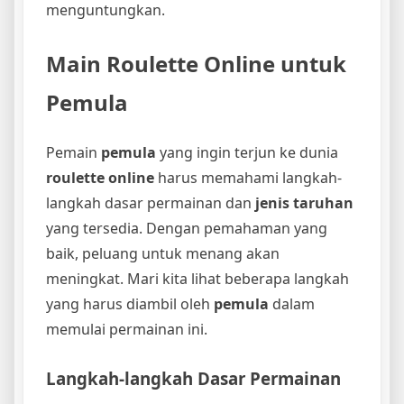
menguntungkan.
Main Roulette Online untuk
Pemula
Pemain
pemula
yang ingin terjun ke dunia
roulette online
harus memahami langkah-
langkah dasar permainan dan
jenis taruhan
yang tersedia. Dengan pemahaman yang
baik, peluang untuk menang akan
meningkat. Mari kita lihat beberapa langkah
yang harus diambil oleh
pemula
dalam
memulai permainan ini.
Langkah-langkah Dasar Permainan