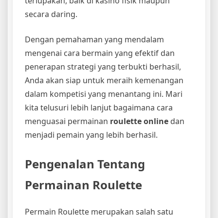
terlupakan, baik di kasino fisik maupun
secara daring.
Dengan pemahaman yang mendalam
mengenai cara bermain yang efektif dan
penerapan strategi yang terbukti berhasil,
Anda akan siap untuk meraih kemenangan
dalam kompetisi yang menantang ini. Mari
kita telusuri lebih lanjut bagaimana cara
menguasai permainan
roulette online
dan
menjadi pemain yang lebih berhasil.
Pengenalan Tentang
Permainan Roulette
Permain Roulette merupakan salah satu