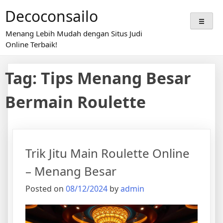
Skip
Decoconsailo
to
content
Menang Lebih Mudah dengan Situs Judi
Online Terbaik!
Tag:
Tips Menang Besar
Bermain Roulette
Trik Jitu Main Roulette Online
– Menang Besar
Posted on
08/12/2024
by
admin