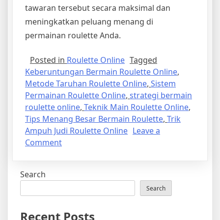
tawaran tersebut secara maksimal dan
meningkatkan peluang menang di
permainan roulette Anda.
Posted in
Roulette Online
Tagged
Keberuntungan Bermain Roulette Online
,
Metode Taruhan Roulette Online
,
Sistem
Permainan Roulette Online
,
strategi bermain
roulette online
,
Teknik Main Roulette Online
,
Tips Menang Besar Bermain Roulette
,
Trik
Ampuh Judi Roulette Online
Leave a
on
Comment
Trik
Jitu
Search
Main
Roulette
Search
Online
–
Recent Posts