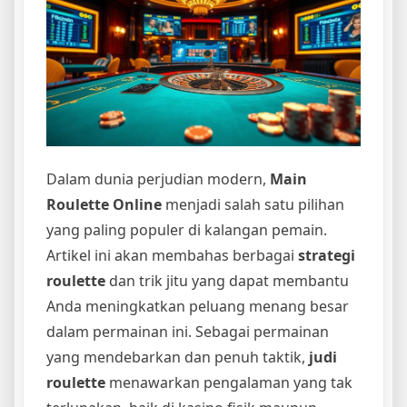
Dalam dunia perjudian modern,
Main
Roulette Online
menjadi salah satu pilihan
yang paling populer di kalangan pemain.
Artikel ini akan membahas berbagai
strategi
roulette
dan trik jitu yang dapat membantu
Anda meningkatkan peluang menang besar
dalam permainan ini. Sebagai permainan
yang mendebarkan dan penuh taktik,
judi
roulette
menawarkan pengalaman yang tak