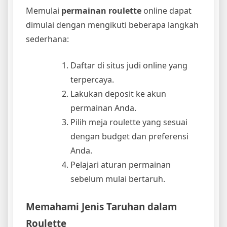
Memulai
permainan roulette
online dapat
dimulai dengan mengikuti beberapa langkah
sederhana:
Daftar di situs judi online yang
terpercaya.
Lakukan deposit ke akun
permainan Anda.
Pilih meja roulette yang sesuai
dengan budget dan preferensi
Anda.
Pelajari aturan permainan
sebelum mulai bertaruh.
Memahami Jenis Taruhan dalam
Roulette