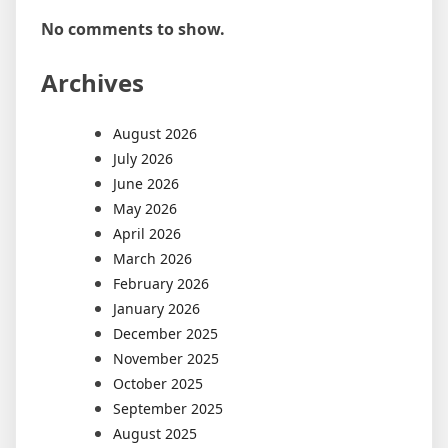
No comments to show.
Archives
August 2026
July 2026
June 2026
May 2026
April 2026
March 2026
February 2026
January 2026
December 2025
November 2025
October 2025
September 2025
August 2025