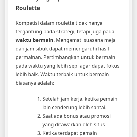
Roulette
Kompetisi dalam roulette tidak hanya
tergantung pada strategi, tetapi juga pada
waktu bermain
. Mengamati suasana meja
dan jam sibuk dapat memengaruhi hasil
permainan. Pertimbangkan untuk bermain
pada waktu yang lebih sepi agar dapat fokus
lebih baik. Waktu terbaik untuk bermain
biasanya adalah:
Setelah jam kerja, ketika pemain
lain cenderung lebih santai.
Saat ada bonus atau promosi
yang ditawarkan oleh situs.
Ketika terdapat pemain