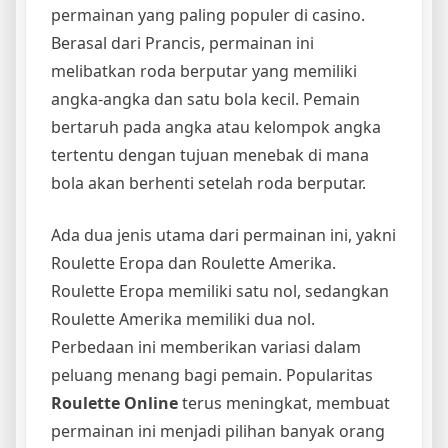
permainan yang paling populer di casino.
Berasal dari Prancis, permainan ini
melibatkan roda berputar yang memiliki
angka-angka dan satu bola kecil. Pemain
bertaruh pada angka atau kelompok angka
tertentu dengan tujuan menebak di mana
bola akan berhenti setelah roda berputar.
Ada dua jenis utama dari permainan ini, yakni
Roulette Eropa dan Roulette Amerika.
Roulette Eropa memiliki satu nol, sedangkan
Roulette Amerika memiliki dua nol.
Perbedaan ini memberikan variasi dalam
peluang menang bagi pemain. Popularitas
Roulette Online
terus meningkat, membuat
permainan ini menjadi pilihan banyak orang