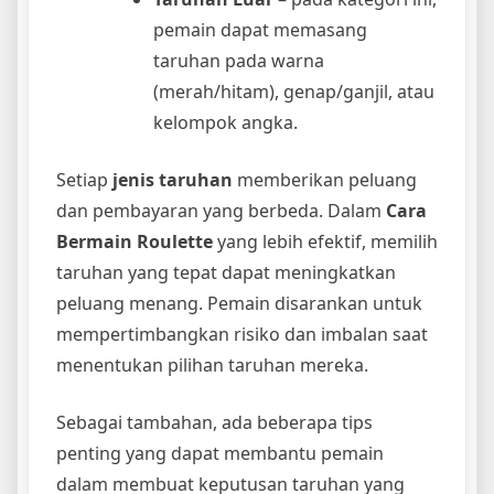
pemain dapat memasang
taruhan pada warna
(merah/hitam), genap/ganjil, atau
kelompok angka.
Setiap
jenis taruhan
memberikan peluang
dan pembayaran yang berbeda. Dalam
Cara
Bermain Roulette
yang lebih efektif, memilih
taruhan yang tepat dapat meningkatkan
peluang menang. Pemain disarankan untuk
mempertimbangkan risiko dan imbalan saat
menentukan pilihan taruhan mereka.
Sebagai tambahan, ada beberapa tips
penting yang dapat membantu pemain
dalam membuat keputusan taruhan yang