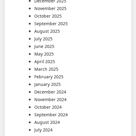
December 2025
November 2025
October 2025
September 2025
August 2025
July 2025
June 2025
May 2025
April 2025
March 2025
February 2025
January 2025
December 2024
November 2024
October 2024
September 2024
August 2024
July 2024