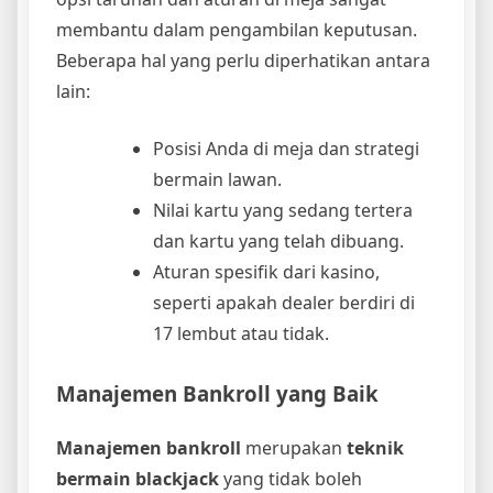
membantu dalam pengambilan keputusan.
Beberapa hal yang perlu diperhatikan antara
lain:
Posisi Anda di meja dan strategi
bermain lawan.
Nilai kartu yang sedang tertera
dan kartu yang telah dibuang.
Aturan spesifik dari kasino,
seperti apakah dealer berdiri di
17 lembut atau tidak.
Manajemen Bankroll yang Baik
Manajemen bankroll
merupakan
teknik
bermain blackjack
yang tidak boleh