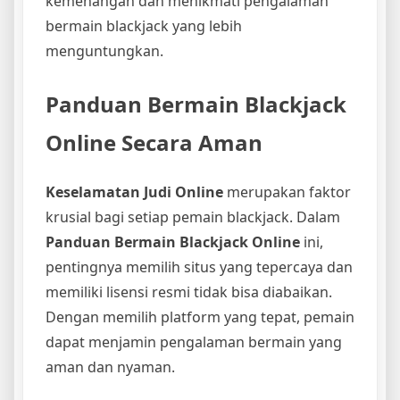
kemenangan dan menikmati pengalaman
bermain blackjack yang lebih
menguntungkan.
Panduan Bermain Blackjack
Online Secara Aman
Keselamatan Judi Online
merupakan faktor
krusial bagi setiap pemain blackjack. Dalam
Panduan Bermain Blackjack Online
ini,
pentingnya memilih situs yang tepercaya dan
memiliki lisensi resmi tidak bisa diabaikan.
Dengan memilih platform yang tepat, pemain
dapat menjamin pengalaman bermain yang
aman dan nyaman.