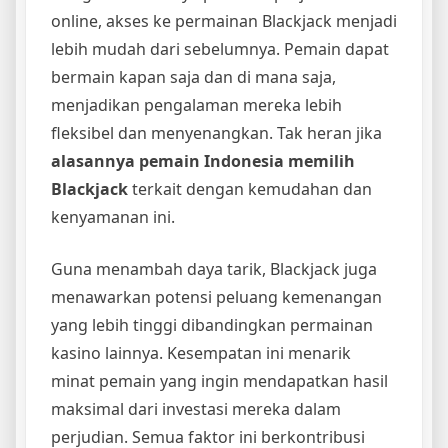
online, akses ke permainan Blackjack menjadi
lebih mudah dari sebelumnya. Pemain dapat
bermain kapan saja dan di mana saja,
menjadikan pengalaman mereka lebih
fleksibel dan menyenangkan. Tak heran jika
alasannya pemain Indonesia memilih
Blackjack
terkait dengan kemudahan dan
kenyamanan ini.
Guna menambah daya tarik, Blackjack juga
menawarkan potensi peluang kemenangan
yang lebih tinggi dibandingkan permainan
kasino lainnya. Kesempatan ini menarik
minat pemain yang ingin mendapatkan hasil
maksimal dari investasi mereka dalam
perjudian. Semua faktor ini berkontribusi