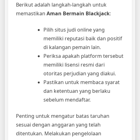
Berikut adalah langkah-langkah untuk
memastikan
Aman Bermain Blackjack
:
Pilih situs judi online yang
memiliki reputasi baik dan positif
di kalangan pemain lain.
Periksa apakah platform tersebut
memiliki lisensi resmi dari
otoritas perjudian yang diakui.
Pastikan untuk membaca syarat
dan ketentuan yang berlaku
sebelum mendaftar.
Penting untuk mengatur batas taruhan
sesuai dengan anggaran yang telah
ditentukan. Melakukan pengelolaan