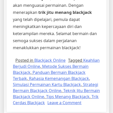
akan menguasai permainan. Dengan
menerapkan
trik jitu menang blackjack
yang telah dipelajari, pemula dapat
meningkatkan kepercayaan diri dan
keterampilan mereka. Selamat bermain dan
semoga sukses dalam perjalanan
menaklukkan permainan blackjack!
Posted in
Blackjack Online
Tagged
Keahlian
Berjudi Online
,
Metode Sukses Bermain
Blackjack
,
Panduan Bermain Blackjack
Terbaik
,
Rahasia Kemenangan Blackjack
,
Simulasi Permainan Kartu Blackjack
,
Strategi
Bermain Blackjack Online
,
Teknik Jitu Bermain
Blackjack Online
,
Tips Menang Blackjack
,
Trik
on
Cerdas Blackjack
Leave a Comment
Rahasia