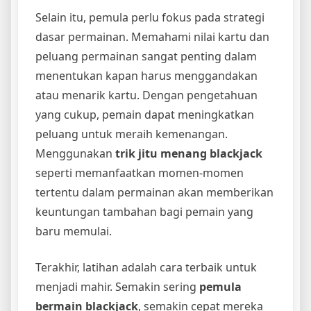
Selain itu, pemula perlu fokus pada strategi
dasar permainan. Memahami nilai kartu dan
peluang permainan sangat penting dalam
menentukan kapan harus menggandakan
atau menarik kartu. Dengan pengetahuan
yang cukup, pemain dapat meningkatkan
peluang untuk meraih kemenangan.
Menggunakan
trik jitu menang blackjack
seperti memanfaatkan momen-momen
tertentu dalam permainan akan memberikan
keuntungan tambahan bagi pemain yang
baru memulai.
Terakhir, latihan adalah cara terbaik untuk
menjadi mahir. Semakin sering
pemula
bermain blackjack
, semakin cepat mereka