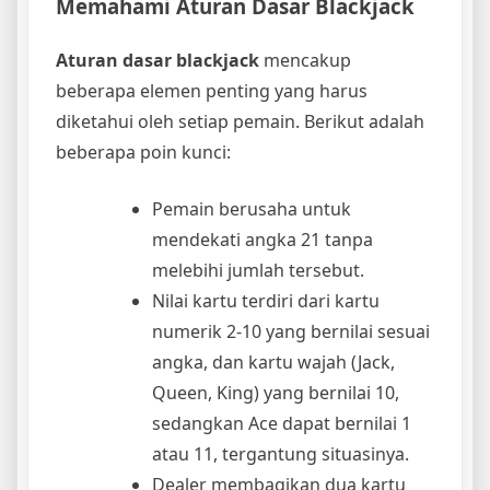
Memahami Aturan Dasar Blackjack
Aturan dasar blackjack
mencakup
beberapa elemen penting yang harus
diketahui oleh setiap pemain. Berikut adalah
beberapa poin kunci:
Pemain berusaha untuk
mendekati angka 21 tanpa
melebihi jumlah tersebut.
Nilai kartu terdiri dari kartu
numerik 2-10 yang bernilai sesuai
angka, dan kartu wajah (Jack,
Queen, King) yang bernilai 10,
sedangkan Ace dapat bernilai 1
atau 11, tergantung situasinya.
Dealer membagikan dua kartu