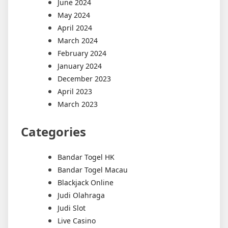
June 2024
May 2024
April 2024
March 2024
February 2024
January 2024
December 2023
April 2023
March 2023
Categories
Bandar Togel HK
Bandar Togel Macau
Blackjack Online
Judi Olahraga
Judi Slot
Live Casino