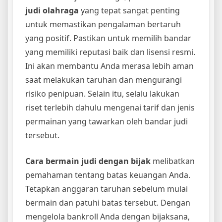
judi olahraga
yang tepat sangat penting
untuk memastikan pengalaman bertaruh
yang positif. Pastikan untuk memilih bandar
yang memiliki reputasi baik dan lisensi resmi.
Ini akan membantu Anda merasa lebih aman
saat melakukan taruhan dan mengurangi
risiko penipuan. Selain itu, selalu lakukan
riset terlebih dahulu mengenai tarif dan jenis
permainan yang tawarkan oleh bandar judi
tersebut.
Cara bermain judi dengan bijak
melibatkan
pemahaman tentang batas keuangan Anda.
Tetapkan anggaran taruhan sebelum mulai
bermain dan patuhi batas tersebut. Dengan
mengelola bankroll Anda dengan bijaksana,