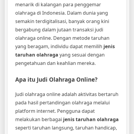
menarik di kalangan para penggemar
olahraga di Indonesia. Dalam dunia yang
semakin terdigitalisasi, banyak orang kini
bergabung dalam jutaan transaksi judi
olahraga online. Dengan metode taruhan
yang beragam, individu dapat memilih
jenis
taruhan olahraga
yang sesuai dengan
pengetahuan dan keahlian mereka.
Apa itu Judi Olahraga Online?
Judi olahraga online adalah aktivitas bertaruh
pada hasil pertandingan olahraga melalui
platform internet. Pengguna dapat
melakukan berbagai
jenis taruhan olahraga
seperti taruhan langsung, taruhan handicap,