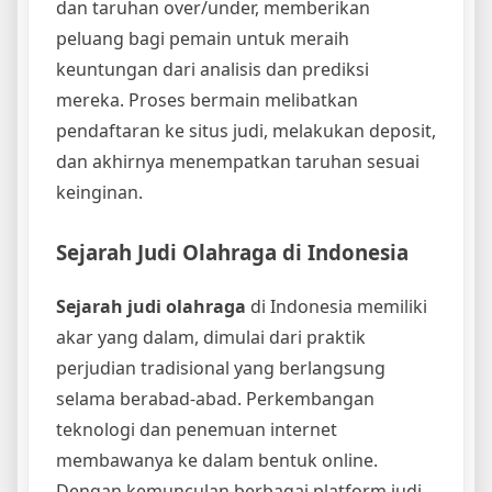
dan taruhan over/under, memberikan
peluang bagi pemain untuk meraih
keuntungan dari analisis dan prediksi
mereka. Proses bermain melibatkan
pendaftaran ke situs judi, melakukan deposit,
dan akhirnya menempatkan taruhan sesuai
keinginan.
Sejarah Judi Olahraga di Indonesia
Sejarah judi olahraga
di Indonesia memiliki
akar yang dalam, dimulai dari praktik
perjudian tradisional yang berlangsung
selama berabad-abad. Perkembangan
teknologi dan penemuan internet
membawanya ke dalam bentuk online.
Dengan kemunculan berbagai platform judi,