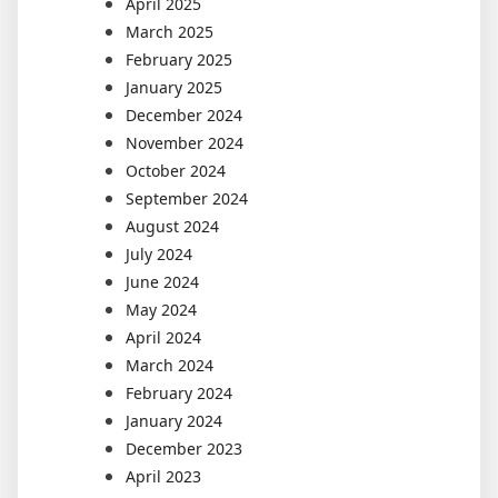
April 2025
March 2025
February 2025
January 2025
December 2024
November 2024
October 2024
September 2024
August 2024
July 2024
June 2024
May 2024
April 2024
March 2024
February 2024
January 2024
December 2023
April 2023