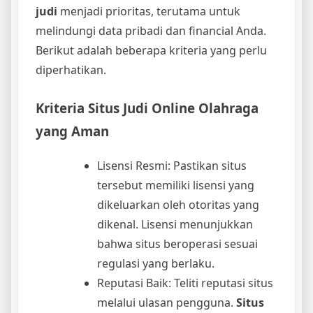
judi
menjadi prioritas, terutama untuk
melindungi data pribadi dan financial Anda.
Berikut adalah beberapa kriteria yang perlu
diperhatikan.
Kriteria Situs Judi Online Olahraga
yang Aman
Lisensi Resmi: Pastikan situs
tersebut memiliki lisensi yang
dikeluarkan oleh otoritas yang
dikenal. Lisensi menunjukkan
bahwa situs beroperasi sesuai
regulasi yang berlaku.
Reputasi Baik: Teliti reputasi situs
melalui ulasan pengguna.
Situs