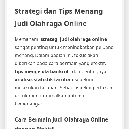
Strategi dan Tips Menang
Judi Olahraga Online
Memahami
strategi judi olahraga online
sangat penting untuk meningkatkan peluang
menang. Dalam bagian ini, fokus akan
diberikan pada cara bermain yang efektif,
tips mengelola bankroll
, dan pentingnya
analisis statistik taruhan
sebelum
melakukan taruhan. Setiap aspek diperlukan
untuk mengoptimalkan potensi
kemenangan.
Cara Bermain Judi Olahraga Online
dengan Efektif