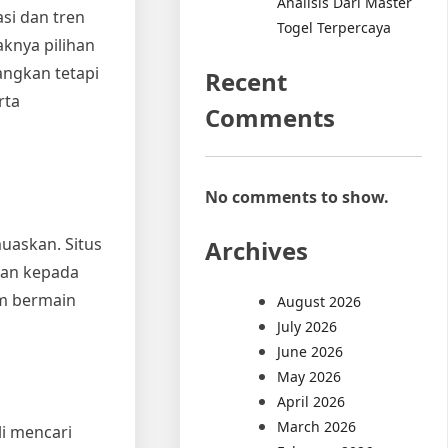
Analisis Dari Master
si dan tren
Togel Terpercaya
knya pilihan
angkan tetapi
Recent
rta
Comments
No comments to show.
uaskan. Situs
Archives
nan kepada
am bermain
August 2026
July 2026
June 2026
May 2026
April 2026
March 2026
i mencari