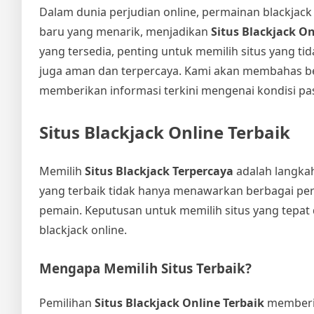
Dalam dunia perjudian online, permainan blackjack
baru yang menarik, menjadikan
Situs Blackjack On
yang tersedia, penting untuk memilih situs yang
juga aman dan terpercaya. Kami akan membahas be
memberikan informasi terkini mengenai kondisi pa
Situs Blackjack Online Terbaik
Memilih
Situs Blackjack Terpercaya
adalah langka
yang terbaik tidak hanya menawarkan berbagai p
pemain. Keputusan untuk memilih situs yang tep
blackjack online.
Mengapa Memilih Situs Terbaik?
Pemilihan
Situs Blackjack Online Terbaik
memberi 