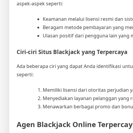
aspek-aspek seperti:
Keamanan melalui lisensi resmi dan sist
Beragam metode pembayaran yang mem
Ulasan positif dari pengguna lain yang 
Ciri-ciri Situs Blackjack yang Terpercaya
Ada beberapa ciri yang dapat Anda identifikasi un
seperti:
Memiliki lisensi dari otoritas perjudian 
Menyediakan layanan pelanggan yang re
Menawarkan berbagai promo dan bonus
Agen Blackjack Online Terperca