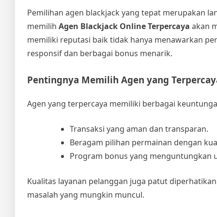
Pemilihan agen blackjack yang tepat merupakan lan
memilih
Agen Blackjack Online Terpercaya
akan m
memiliki reputasi baik tidak hanya menawarkan per
responsif dan berbagai bonus menarik.
Pentingnya Memilih Agen yang Terpercay
Agen yang terpercaya memiliki berbagai keuntunga
Transaksi yang aman dan transparan.
Beragam pilihan permainan dengan kuali
Program bonus yang menguntungkan un
Kualitas layanan pelanggan juga patut diperhatika
masalah yang mungkin muncul.