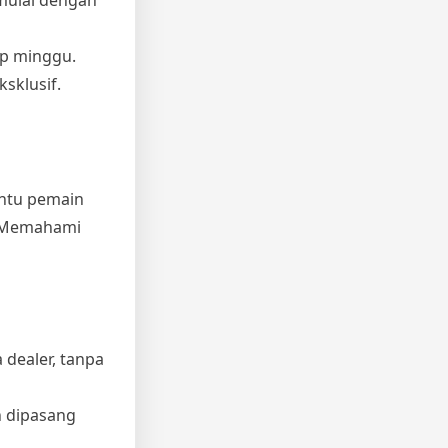
mulai dengan
p minggu.
sklusif.
antu pemain
. Memahami
 dealer, tanpa
n dipasang