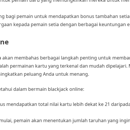
untuk pemain baru yang memungkinkan mereka untuk me
g bagi pemain untuk mendapatkan bonus tambahan setia
gaan kepada pemain setia dengan berbagai keuntungan ek
ine
ita akan membahas berbagai langkah penting untuk memb
alah permainan kartu yang terkenal dan mudah dipelajari
eningkatkan peluang Anda untuk menang.
tahui dalam bermain blackjack online:
s mendapatkan total nilai kartu lebih dekat ke 21 daripada
mulai, pemain akan menentukan jumlah taruhan yang ingi