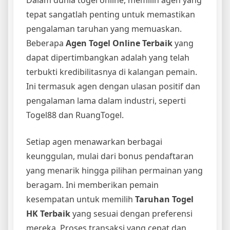
tepat sangatlah penting untuk memastikan
pengalaman taruhan yang memuaskan.
Beberapa
Agen Togel Online Terbaik
yang
dapat dipertimbangkan adalah yang telah
terbukti kredibilitasnya di kalangan pemain.
Ini termasuk agen dengan ulasan positif dan
pengalaman lama dalam industri, seperti
Togel88 dan RuangTogel.
Setiap agen menawarkan berbagai
keunggulan, mulai dari bonus pendaftaran
yang menarik hingga pilihan permainan yang
beragam. Ini memberikan pemain
kesempatan untuk memilih
Taruhan Togel
HK Terbaik
yang sesuai dengan preferensi
mereka. Proses transaksi yang cepat dan