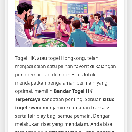
Togel HK, atau togel Hongkong, telah
menjadi salah satu pilihan favorit di kalangan
penggemar judi di Indonesia. Untuk
mendapatkan pengalaman bermain yang
optimal, memilih
Bandar Togel HK
Terpercaya
sangatlah penting. Sebuah
situs
togel resmi
menjamin keamanan transaksi
serta fair play bagi semua pemain. Dengan
melakukan riset yang mendalam, Anda bisa