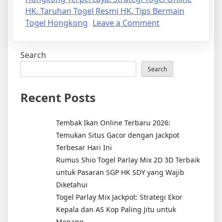
HK
,
Taruhan Togel Resmi HK
,
Tips Bermain
on
Togel Hongkong
Leave a Comment
Bandar
Togel
Search
HK
Terpercaya
Search
–
Aman
Recent Posts
&
Mudah
Tembak Ikan Online Terbaru 2026:
Menang!
Temukan Situs Gacor dengan Jackpot
Terbesar Hari Ini
Rumus Shio Togel Parlay Mix 2D 3D Terbaik
untuk Pasaran SGP HK SDY yang Wajib
Diketahui
Togel Parlay Mix Jackpot: Strategi Ekor
Kepala dan AS Kop Paling Jitu untuk
Menang