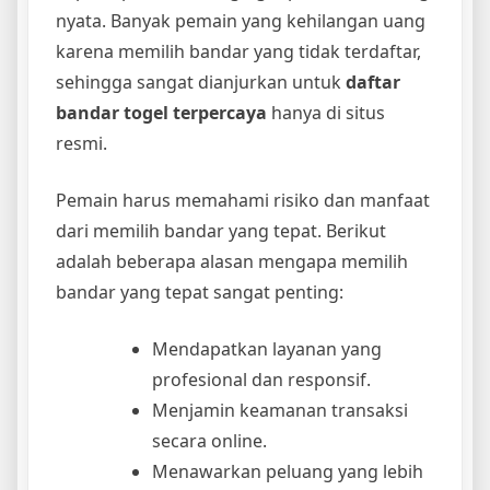
nyata. Banyak pemain yang kehilangan uang
karena memilih bandar yang tidak terdaftar,
sehingga sangat dianjurkan untuk
daftar
bandar togel terpercaya
hanya di situs
resmi.
Pemain harus memahami risiko dan manfaat
dari memilih bandar yang tepat. Berikut
adalah beberapa alasan mengapa memilih
bandar yang tepat sangat penting:
Mendapatkan layanan yang
profesional dan responsif.
Menjamin keamanan transaksi
secara online.
Menawarkan peluang yang lebih