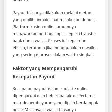
Payout biasanya dilakukan melalui metode
yang dipilih pemain saat melakukan deposit.
Platform kasino online umumnya
menawarkan berbagai opsi, seperti transfer
bank dan e-wallet. Proses ini cepat dan
efisien, terutama jika menggunakan e-wallet
yang sering diproses dalam waktu singkat.
Faktor yang Mempengaruhi
Kecepatan Payout
Kecepatan payout dalam roulette online
dipengaruhi oleh beberapa faktor. Pertama,
metode pembayaran yang dipilih berdampak
besar. Misalnya, e-wallet biasanya