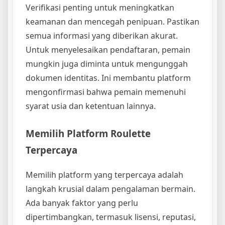
Verifikasi penting untuk meningkatkan
keamanan dan mencegah penipuan. Pastikan
semua informasi yang diberikan akurat.
Untuk menyelesaikan pendaftaran, pemain
mungkin juga diminta untuk mengunggah
dokumen identitas. Ini membantu platform
mengonfirmasi bahwa pemain memenuhi
syarat usia dan ketentuan lainnya.
Memilih Platform Roulette
Terpercaya
Memilih platform yang terpercaya adalah
langkah krusial dalam pengalaman bermain.
Ada banyak faktor yang perlu
dipertimbangkan, termasuk lisensi, reputasi,