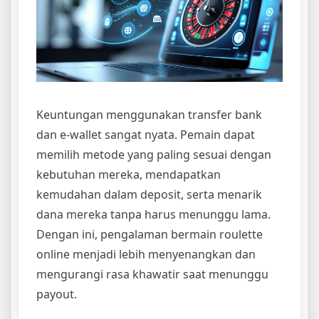
Keuntungan menggunakan transfer bank
dan e-wallet sangat nyata. Pemain dapat
memilih metode yang paling sesuai dengan
kebutuhan mereka, mendapatkan
kemudahan dalam deposit, serta menarik
dana mereka tanpa harus menunggu lama.
Dengan ini, pengalaman bermain roulette
online menjadi lebih menyenangkan dan
mengurangi rasa khawatir saat menunggu
payout.