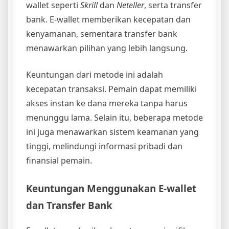
wallet seperti
Skrill
dan
Neteller
, serta transfer
bank. E-wallet memberikan kecepatan dan
kenyamanan, sementara transfer bank
menawarkan pilihan yang lebih langsung.
Keuntungan dari metode ini adalah
kecepatan transaksi. Pemain dapat memiliki
akses instan ke dana mereka tanpa harus
menunggu lama. Selain itu, beberapa metode
ini juga menawarkan sistem keamanan yang
tinggi, melindungi informasi pribadi dan
finansial pemain.
Keuntungan Menggunakan E-wallet
dan Transfer Bank