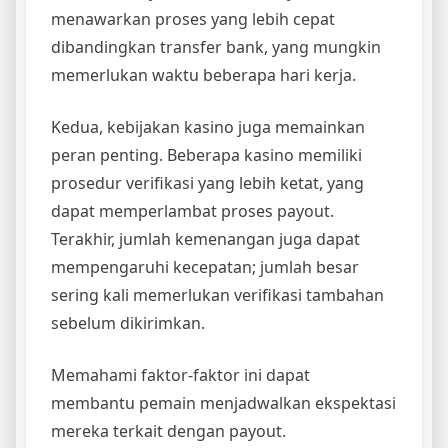
menawarkan proses yang lebih cepat
dibandingkan transfer bank, yang mungkin
memerlukan waktu beberapa hari kerja.
Kedua, kebijakan kasino juga memainkan
peran penting. Beberapa kasino memiliki
prosedur verifikasi yang lebih ketat, yang
dapat memperlambat proses payout.
Terakhir, jumlah kemenangan juga dapat
mempengaruhi kecepatan; jumlah besar
sering kali memerlukan verifikasi tambahan
sebelum dikirimkan.
Memahami faktor-faktor ini dapat
membantu pemain menjadwalkan ekspektasi
mereka terkait dengan payout.