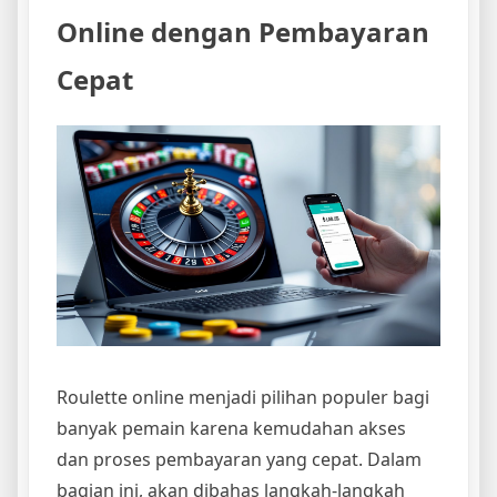
Online dengan Pembayaran
Cepat
Roulette online menjadi pilihan populer bagi
banyak pemain karena kemudahan akses
dan proses pembayaran yang cepat. Dalam
bagian ini, akan dibahas langkah-langkah