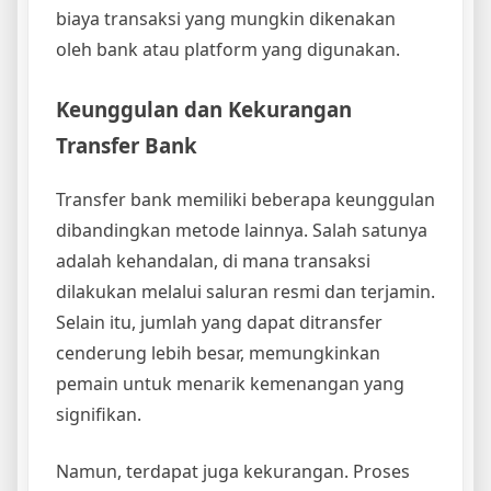
biaya transaksi yang mungkin dikenakan
oleh bank atau platform yang digunakan.
Keunggulan dan Kekurangan
Transfer Bank
Transfer bank memiliki beberapa keunggulan
dibandingkan metode lainnya. Salah satunya
adalah kehandalan, di mana transaksi
dilakukan melalui saluran resmi dan terjamin.
Selain itu, jumlah yang dapat ditransfer
cenderung lebih besar, memungkinkan
pemain untuk menarik kemenangan yang
signifikan.
Namun, terdapat juga kekurangan. Proses