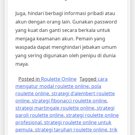
Juga, hindari berbagi informasi pribadi atau
akun dengan orang lain. Gunakan password
yang kuat dan ganti secara berkala untuk
menjaga keamanan akun. Pemain yang
waspada dapat menghindari jebakan umum
yang sering digunakan oleh penipu di dunia
maya.
Posted in
Roulette Online
Tagged
cara
mengatur modal roulette online
,
pola
roulette online
,
strategi d'alembert roulette
online
,
strategi fibonacci roulette online
,
strategi martingale roulette online
,
strategi
paroli roulette online
,
strategi roulette online
profesional
,
strategi roulette online untuk
pemula
,
strategi taruhan roulette online
,
trik