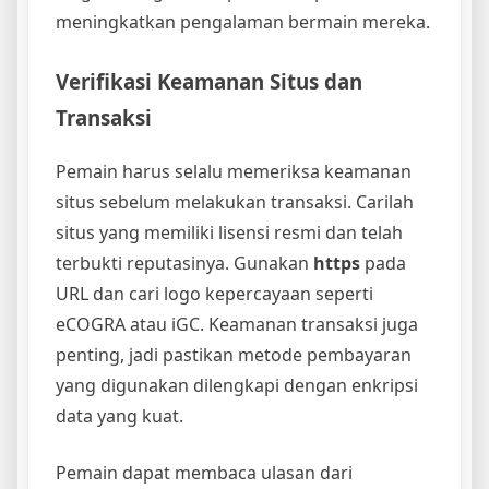
meningkatkan pengalaman bermain mereka.
Verifikasi Keamanan Situs dan
Transaksi
Pemain harus selalu memeriksa keamanan
situs sebelum melakukan transaksi. Carilah
situs yang memiliki lisensi resmi dan telah
terbukti reputasinya. Gunakan
https
pada
URL dan cari logo kepercayaan seperti
eCOGRA atau iGC. Keamanan transaksi juga
penting, jadi pastikan metode pembayaran
yang digunakan dilengkapi dengan enkripsi
data yang kuat.
Pemain dapat membaca ulasan dari