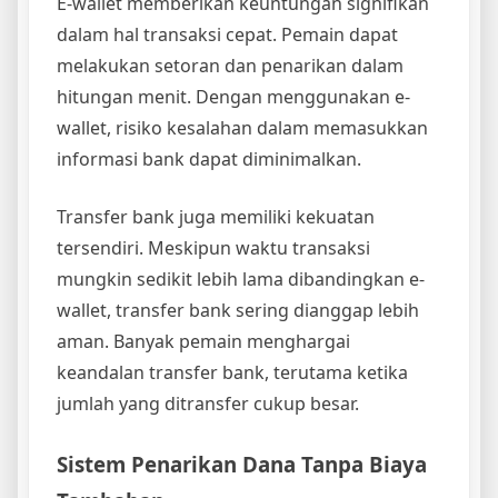
E-wallet memberikan keuntungan signifikan
dalam hal transaksi cepat. Pemain dapat
melakukan setoran dan penarikan dalam
hitungan menit. Dengan menggunakan e-
wallet, risiko kesalahan dalam memasukkan
informasi bank dapat diminimalkan.
Transfer bank juga memiliki kekuatan
tersendiri. Meskipun waktu transaksi
mungkin sedikit lebih lama dibandingkan e-
wallet, transfer bank sering dianggap lebih
aman. Banyak pemain menghargai
keandalan transfer bank, terutama ketika
jumlah yang ditransfer cukup besar.
Sistem Penarikan Dana Tanpa Biaya