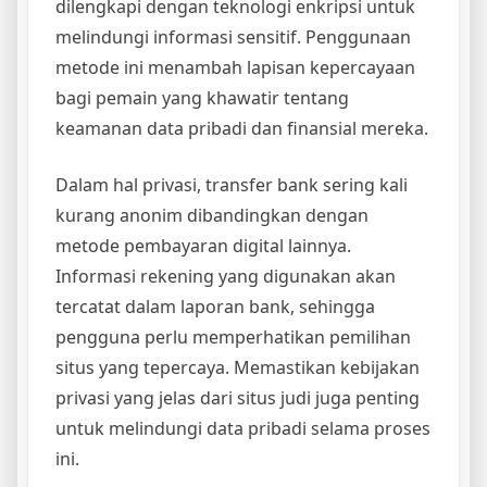
dilengkapi dengan teknologi enkripsi untuk
melindungi informasi sensitif. Penggunaan
metode ini menambah lapisan kepercayaan
bagi pemain yang khawatir tentang
keamanan data pribadi dan finansial mereka.
Dalam hal privasi, transfer bank sering kali
kurang anonim dibandingkan dengan
metode pembayaran digital lainnya.
Informasi rekening yang digunakan akan
tercatat dalam laporan bank, sehingga
pengguna perlu memperhatikan pemilihan
situs yang tepercaya. Memastikan kebijakan
privasi yang jelas dari situs judi juga penting
untuk melindungi data pribadi selama proses
ini.