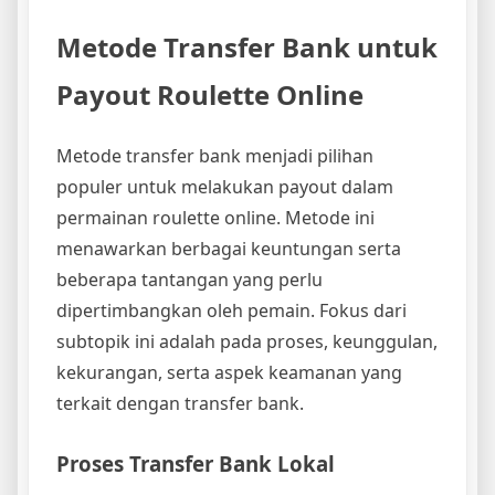
Metode Transfer Bank untuk
Payout Roulette Online
Metode transfer bank menjadi pilihan
populer untuk melakukan payout dalam
permainan roulette online. Metode ini
menawarkan berbagai keuntungan serta
beberapa tantangan yang perlu
dipertimbangkan oleh pemain. Fokus dari
subtopik ini adalah pada proses, keunggulan,
kekurangan, serta aspek keamanan yang
terkait dengan transfer bank.
Proses Transfer Bank Lokal