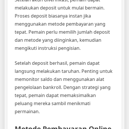
melakukan deposit untuk mulai bermain.
Proses deposit biasanya instan jika
menggunakan metode pembayaran yang
tepat. Pemain perlu memilih jumlah deposit
dan metode yang diinginkan, kemudian
mengikuti instruksi pengisian.
Setelah deposit berhasil, pemain dapat
langsung melakukan taruhan. Penting untuk
memonitor saldo dan menggunakan alat
pengelolaan bankroll. Dengan strategi yang
tepat, pemain dapat memaksimalkan
peluang mereka sambil menikmati
permainan.
Metode Pembayaran Online