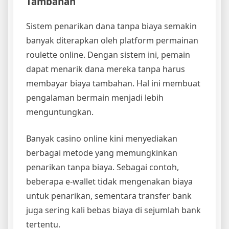
Tambahan
Sistem penarikan dana tanpa biaya semakin
banyak diterapkan oleh platform permainan
roulette online. Dengan sistem ini, pemain
dapat menarik dana mereka tanpa harus
membayar biaya tambahan. Hal ini membuat
pengalaman bermain menjadi lebih
menguntungkan.
Banyak casino online kini menyediakan
berbagai metode yang memungkinkan
penarikan tanpa biaya. Sebagai contoh,
beberapa e-wallet tidak mengenakan biaya
untuk penarikan, sementara transfer bank
juga sering kali bebas biaya di sejumlah bank
tertentu.