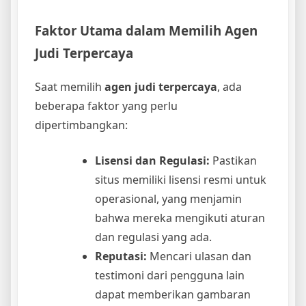
Faktor Utama dalam Memilih Agen
Judi Terpercaya
Saat memilih
agen judi terpercaya
, ada
beberapa faktor yang perlu
dipertimbangkan:
Lisensi dan Regulasi:
Pastikan
situs memiliki lisensi resmi untuk
operasional, yang menjamin
bahwa mereka mengikuti aturan
dan regulasi yang ada.
Reputasi:
Mencari ulasan dan
testimoni dari pengguna lain
dapat memberikan gambaran