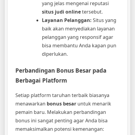
yang jelas mengenai reputasi
situs judi online
tersebut.
Layanan Pelanggan:
Situs yang
baik akan menyediakan layanan
pelanggan yang responsif agar
bisa membantu Anda kapan pun
diperlukan.
Perbandingan Bonus Besar pada
Berbagai Platform
Setiap platform taruhan terbaik biasanya
menawarkan
bonus besar
untuk menarik
pemain baru. Melakukan perbandingan
bonus ini sangat penting agar Anda bisa
memaksimalkan potensi kemenangan: