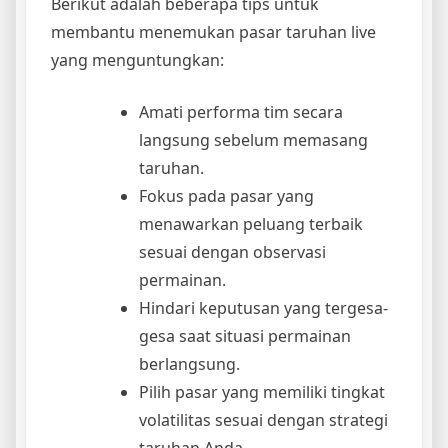
Berikut adalah beberapa tips untuk
membantu menemukan pasar taruhan live
yang menguntungkan:
Amati performa tim secara
langsung sebelum memasang
taruhan.
Fokus pada pasar yang
menawarkan peluang terbaik
sesuai dengan observasi
permainan.
Hindari keputusan yang tergesa-
gesa saat situasi permainan
berlangsung.
Pilih pasar yang memiliki tingkat
volatilitas sesuai dengan strategi