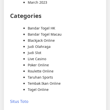
March 2023
Categories
Bandar Togel HK
Bandar Togel Macau
Blackjack Online
Judi Olahraga
Judi Slot
Live Casino
Poker Online
Roulette Online
Taruhan Sports
Tembak Ikan Online
Togel Online
Situs Toto