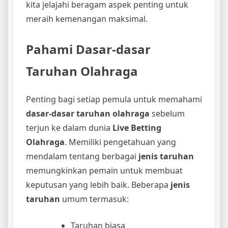
kita jelajahi beragam aspek penting untuk
meraih kemenangan maksimal.
Pahami Dasar-dasar
Taruhan Olahraga
Penting bagi setiap pemula untuk memahami
dasar-dasar taruhan olahraga
sebelum
terjun ke dalam dunia
Live Betting
Olahraga
. Memiliki pengetahuan yang
mendalam tentang berbagai
jenis taruhan
memungkinkan pemain untuk membuat
keputusan yang lebih baik. Beberapa
jenis
taruhan
umum termasuk:
Taruhan biasa