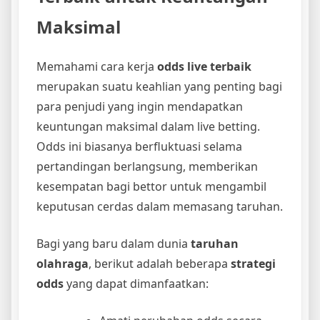
Maksimal
Memahami cara kerja
odds live terbaik
merupakan suatu keahlian yang penting bagi
para penjudi yang ingin mendapatkan
keuntungan maksimal dalam live betting.
Odds ini biasanya berfluktuasi selama
pertandingan berlangsung, memberikan
kesempatan bagi bettor untuk mengambil
keputusan cerdas dalam memasang taruhan.
Bagi yang baru dalam dunia
taruhan
olahraga
, berikut adalah beberapa
strategi
odds
yang dapat dimanfaatkan: