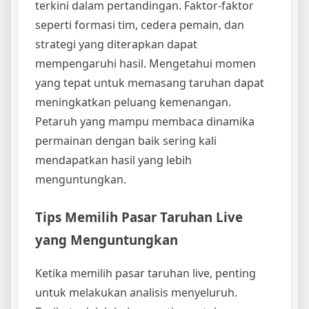
terkini dalam pertandingan. Faktor-faktor
seperti formasi tim, cedera pemain, dan
strategi yang diterapkan dapat
mempengaruhi hasil. Mengetahui momen
yang tepat untuk memasang taruhan dapat
meningkatkan peluang kemenangan.
Petaruh yang mampu membaca dinamika
permainan dengan baik sering kali
mendapatkan hasil yang lebih
menguntungkan.
Tips Memilih Pasar Taruhan Live
yang Menguntungkan
Ketika memilih pasar taruhan live, penting
untuk melakukan analisis menyeluruh.