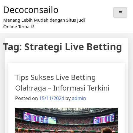
Skip
Decoconsailo
to
content
Menang Lebih Mudah dengan Situs Judi
Online Terbaik!
Tag:
Strategi Live Betting
Tips Sukses Live Betting
Olahraga – Informasi Terkini
Posted on
15/11/2024
by
admin