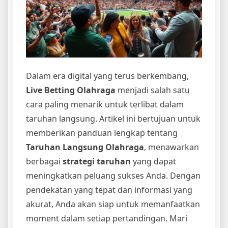
Dalam era digital yang terus berkembang,
Live Betting Olahraga
menjadi salah satu
cara paling menarik untuk terlibat dalam
taruhan langsung. Artikel ini bertujuan untuk
memberikan panduan lengkap tentang
Taruhan Langsung Olahraga
, menawarkan
berbagai
strategi taruhan
yang dapat
meningkatkan peluang sukses Anda. Dengan
pendekatan yang tepat dan informasi yang
akurat, Anda akan siap untuk memanfaatkan
moment dalam setiap pertandingan. Mari