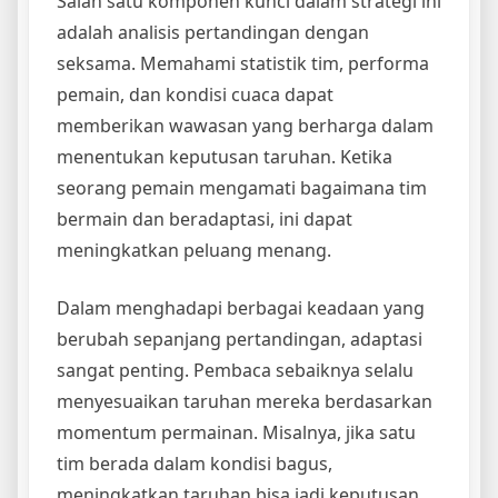
Salah satu komponen kunci dalam strategi ini
adalah analisis pertandingan dengan
seksama. Memahami statistik tim, performa
pemain, dan kondisi cuaca dapat
memberikan wawasan yang berharga dalam
menentukan keputusan taruhan. Ketika
seorang pemain mengamati bagaimana tim
bermain dan beradaptasi, ini dapat
meningkatkan peluang menang.
Dalam menghadapi berbagai keadaan yang
berubah sepanjang pertandingan, adaptasi
sangat penting. Pembaca sebaiknya selalu
menyesuaikan taruhan mereka berdasarkan
momentum permainan. Misalnya, jika satu
tim berada dalam kondisi bagus,
meningkatkan taruhan bisa jadi keputusan