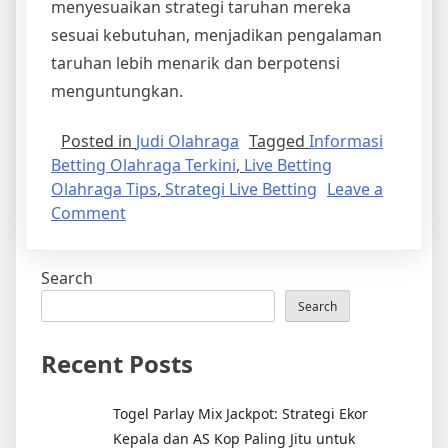
menyesuaikan strategi taruhan mereka
sesuai kebutuhan, menjadikan pengalaman
taruhan lebih menarik dan berpotensi
menguntungkan.
Posted in
Judi Olahraga
Tagged
Informasi
Betting Olahraga Terkini
,
Live Betting
Olahraga Tips
,
Strategi Live Betting
Leave a
on
Comment
Tips
Sukses
Search
Live
Betting
Search
Olahraga
–
Recent Posts
Informasi
Terkini
Togel Parlay Mix Jackpot: Strategi Ekor
Kepala dan AS Kop Paling Jitu untuk