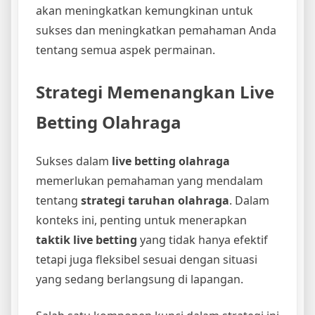
akan meningkatkan kemungkinan untuk
sukses dan meningkatkan pemahaman Anda
tentang semua aspek permainan.
Strategi Memenangkan Live
Betting Olahraga
Sukses dalam
live betting olahraga
memerlukan pemahaman yang mendalam
tentang
strategi taruhan olahraga
. Dalam
konteks ini, penting untuk menerapkan
taktik live betting
yang tidak hanya efektif
tetapi juga fleksibel sesuai dengan situasi
yang sedang berlangsung di lapangan.