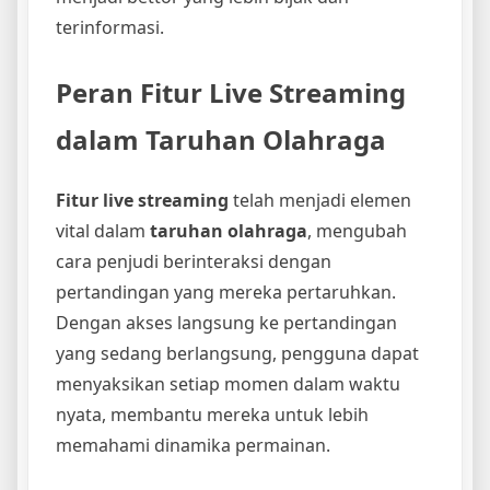
terinformasi.
Peran Fitur Live Streaming
dalam Taruhan Olahraga
Fitur live streaming
telah menjadi elemen
vital dalam
taruhan olahraga
, mengubah
cara penjudi berinteraksi dengan
pertandingan yang mereka pertaruhkan.
Dengan akses langsung ke pertandingan
yang sedang berlangsung, pengguna dapat
menyaksikan setiap momen dalam waktu
nyata, membantu mereka untuk lebih
memahami dinamika permainan.