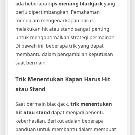
ada beberapa
tips menang blackjack
yang
perlu dipertimbangkan. Pemahaman
mendalam mengenai kapan harus
melakukan hit atau stand sangat penting
untuk mengoptimalkan strategi permainan.
Di bawah ini, beberapa trik yang dapat
membantu dalam pengambilan keputusan
saat bermain.
Trik Menentukan Kapan Harus Hit
atau Stand
Saat bermain blackjack,
trik menentukan
hit atau stand
dapat menjadi penentu
keberhasilan. Berikut adalah beberapa
panduan untuk membantu dalam membuat