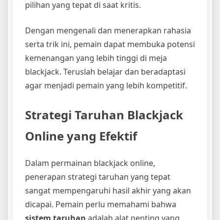
pilihan yang tepat di saat kritis.
Dengan mengenali dan menerapkan rahasia
serta trik ini, pemain dapat membuka potensi
kemenangan yang lebih tinggi di meja
blackjack. Teruslah belajar dan beradaptasi
agar menjadi pemain yang lebih kompetitif.
Strategi Taruhan Blackjack
Online yang Efektif
Dalam permainan blackjack online,
penerapan strategi taruhan yang tepat
sangat mempengaruhi hasil akhir yang akan
dicapai. Pemain perlu memahami bahwa
sistem taruhan
adalah alat penting yang