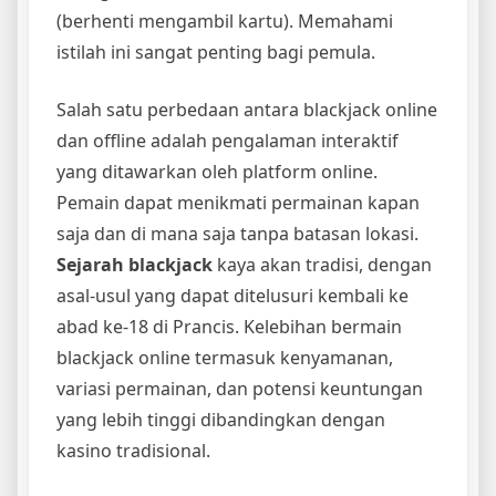
(berhenti mengambil kartu). Memahami
istilah ini sangat penting bagi pemula.
Salah satu perbedaan antara blackjack online
dan offline adalah pengalaman interaktif
yang ditawarkan oleh platform online.
Pemain dapat menikmati permainan kapan
saja dan di mana saja tanpa batasan lokasi.
Sejarah blackjack
kaya akan tradisi, dengan
asal-usul yang dapat ditelusuri kembali ke
abad ke-18 di Prancis. Kelebihan bermain
blackjack online termasuk kenyamanan,
variasi permainan, dan potensi keuntungan
yang lebih tinggi dibandingkan dengan
kasino tradisional.