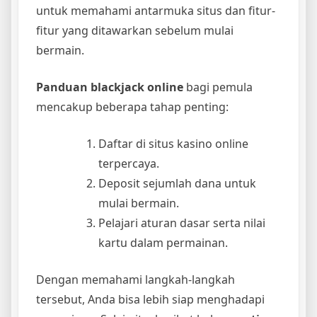
untuk memahami antarmuka situs dan fitur-
fitur yang ditawarkan sebelum mulai
bermain.
Panduan blackjack online
bagi pemula
mencakup beberapa tahap penting:
Daftar di situs kasino online
terpercaya.
Deposit sejumlah dana untuk
mulai bermain.
Pelajari aturan dasar serta nilai
kartu dalam permainan.
Dengan memahami langkah-langkah
tersebut, Anda bisa lebih siap menghadapi