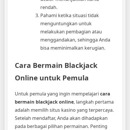
rendah.
Pahami ketika situasi tidak
menguntungkan untuk
melakukan pembagian atau
menggandakan, sehingga Anda
bisa meminimalkan kerugian.
Cara Bermain Blackjack
Online untuk Pemula
Untuk pemula yang ingin mempelajari
cara
bermain blackjack online
, langkah pertama
adalah memilih situs kasino yang terpercaya.
Setelah mendaftar, Anda akan dihadapkan
pada berbagai pilihan permainan. Penting