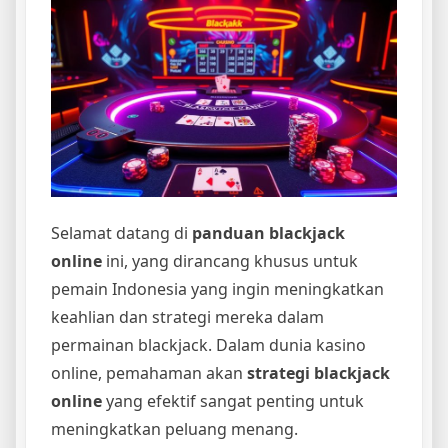
Selamat datang di
panduan blackjack
online
ini, yang dirancang khusus untuk
pemain Indonesia yang ingin meningkatkan
keahlian dan strategi mereka dalam
permainan blackjack. Dalam dunia kasino
online, pemahaman akan
strategi blackjack
online
yang efektif sangat penting untuk
meningkatkan peluang menang.