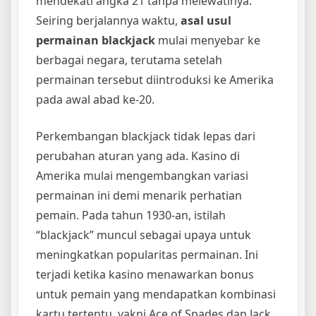
mendekati angka 21 tanpa melewatinya.
Seiring berjalannya waktu,
asal usul
permainan blackjack
mulai menyebar ke
berbagai negara, terutama setelah
permainan tersebut diintroduksi ke Amerika
pada awal abad ke-20.
Perkembangan blackjack tidak lepas dari
perubahan aturan yang ada. Kasino di
Amerika mulai mengembangkan variasi
permainan ini demi menarik perhatian
pemain. Pada tahun 1930-an, istilah
“blackjack” muncul sebagai upaya untuk
meningkatkan popularitas permainan. Ini
terjadi ketika kasino menawarkan bonus
untuk pemain yang mendapatkan kombinasi
kartu tertentu, yakni Ace of Spades dan Jack