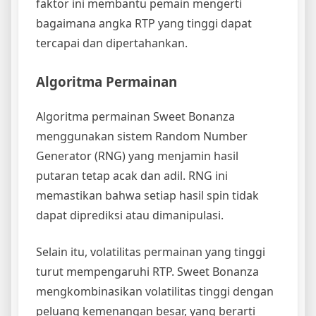
faktor ini membantu pemain mengerti
bagaimana angka RTP yang tinggi dapat
tercapai dan dipertahankan.
Algoritma Permainan
Algoritma permainan Sweet Bonanza
menggunakan sistem Random Number
Generator (RNG) yang menjamin hasil
putaran tetap acak dan adil. RNG ini
memastikan bahwa setiap hasil spin tidak
dapat diprediksi atau dimanipulasi.
Selain itu, volatilitas permainan yang tinggi
turut mempengaruhi RTP. Sweet Bonanza
mengkombinasikan volatilitas tinggi dengan
peluang kemenangan besar, yang berarti