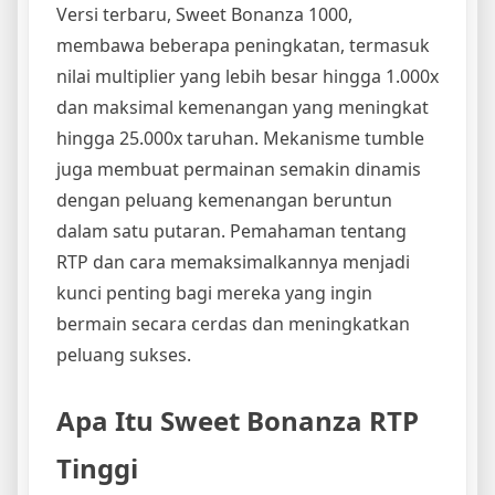
Versi terbaru, Sweet Bonanza 1000,
membawa beberapa peningkatan, termasuk
nilai multiplier yang lebih besar hingga 1.000x
dan maksimal kemenangan yang meningkat
hingga 25.000x taruhan. Mekanisme tumble
juga membuat permainan semakin dinamis
dengan peluang kemenangan beruntun
dalam satu putaran. Pemahaman tentang
RTP dan cara memaksimalkannya menjadi
kunci penting bagi mereka yang ingin
bermain secara cerdas dan meningkatkan
peluang sukses.
Apa Itu Sweet Bonanza RTP
Tinggi