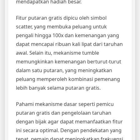
mendapatkan hadiah besar.
Fitur putaran gratis dipicu oleh simbol
scatter, yang membuka peluang untuk
pengali hingga 100x dan kemenangan yang
dapat mencapai ribuan kali lipat dari taruhan
awal. Selain itu, mekanisme tumble
memungkinkan kemenangan berturut-turut
dalam satu putaran, yang meningkatkan
peluang memperoleh kombinasi pemenang
lebih banyak selama putaran gratis.
Pahami mekanisme dasar seperti pemicu
putaran gratis dan pengelolaan taruhan
dengan bijak agar dapat memanfaatkan fitur
ini secara optimal. Dengan pendekatan yang
tepat, pemain dapat meningkatkan frekuensi