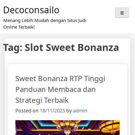
Skip
Decoconsailo
to
content
Menang Lebih Mudah dengan Situs Judi
Online Terbaik!
Tag:
Slot Sweet Bonanza
Sweet Bonanza RTP Tinggi
Panduan Membaca dan
Strategi Terbaik
Posted on
18/11/2025
by
admin