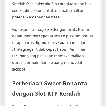
Setelah free spins aktif, strategi taruhan bisa
sedikit dinaikkan untuk memaksimalkan
potensi kemenangan besar.
Gunakan fitur
buy spin
dengan bijak. Fitur ini
dapat mempercepat akses ke putaran bonus,
tetapi harus digunakan sesuai modal dan
strategi agar tidak cepat habis. Pemilihan
taruhan yang pas akan memaksimalkan
durasi bermain dan peluang mendapat
jackpot.
Perbedaan Sweet Bonanza
dengan Slot RTP Rendah