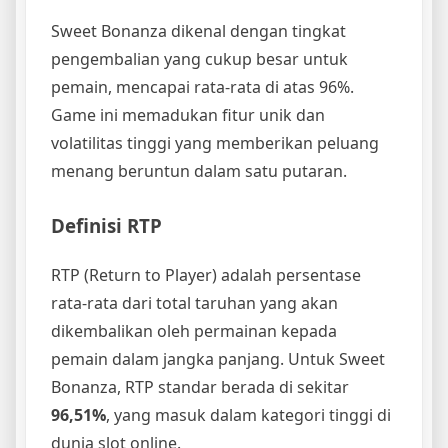
Sweet Bonanza dikenal dengan tingkat
pengembalian yang cukup besar untuk
pemain, mencapai rata-rata di atas 96%.
Game ini memadukan fitur unik dan
volatilitas tinggi yang memberikan peluang
menang beruntun dalam satu putaran.
Definisi RTP
RTP (Return to Player) adalah persentase
rata-rata dari total taruhan yang akan
dikembalikan oleh permainan kepada
pemain dalam jangka panjang. Untuk Sweet
Bonanza, RTP standar berada di sekitar
96,51%
, yang masuk dalam kategori tinggi di
dunia slot online.