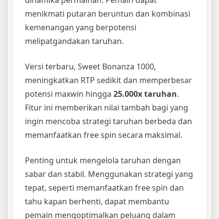
menikmati putaran beruntun dan kombinasi
kemenangan yang berpotensi
melipatgandakan taruhan.
Versi terbaru, Sweet Bonanza 1000,
meningkatkan RTP sedikit dan memperbesar
potensi maxwin hingga
25.000x taruhan
.
Fitur ini memberikan nilai tambah bagi yang
ingin mencoba strategi taruhan berbeda dan
memanfaatkan free spin secara maksimal.
Penting untuk mengelola taruhan dengan
sabar dan stabil. Menggunakan strategi yang
tepat, seperti memanfaatkan free spin dan
tahu kapan berhenti, dapat membantu
pemain mengoptimalkan peluang dalam