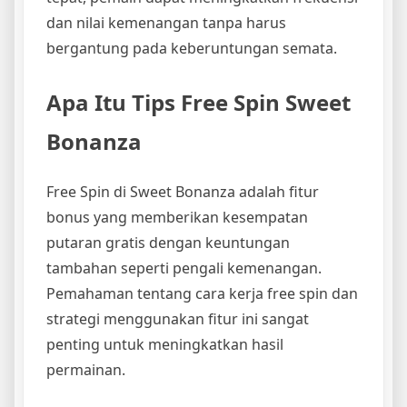
dan nilai kemenangan tanpa harus
bergantung pada keberuntungan semata.
Apa Itu Tips Free Spin Sweet
Bonanza
Free Spin di Sweet Bonanza adalah fitur
bonus yang memberikan kesempatan
putaran gratis dengan keuntungan
tambahan seperti pengali kemenangan.
Pemahaman tentang cara kerja free spin dan
strategi menggunakan fitur ini sangat
penting untuk meningkatkan hasil
permainan.