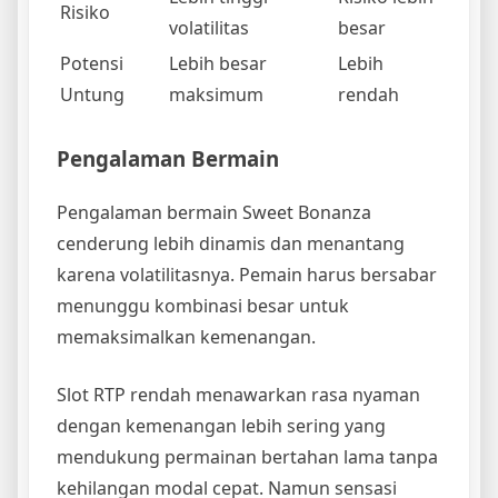
Risiko
volatilitas
besar
Potensi
Lebih besar
Lebih
Untung
maksimum
rendah
Pengalaman Bermain
Pengalaman bermain Sweet Bonanza
cenderung lebih dinamis dan menantang
karena volatilitasnya. Pemain harus bersabar
menunggu kombinasi besar untuk
memaksimalkan kemenangan.
Slot RTP rendah menawarkan rasa nyaman
dengan kemenangan lebih sering yang
mendukung permainan bertahan lama tanpa
kehilangan modal cepat. Namun sensasi