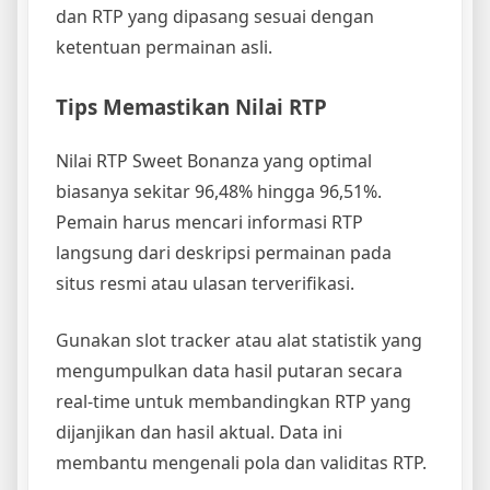
dan RTP yang dipasang sesuai dengan
ketentuan permainan asli.
Tips Memastikan Nilai RTP
Nilai RTP Sweet Bonanza yang optimal
biasanya sekitar 96,48% hingga 96,51%.
Pemain harus mencari informasi RTP
langsung dari deskripsi permainan pada
situs resmi atau ulasan terverifikasi.
Gunakan slot tracker atau alat statistik yang
mengumpulkan data hasil putaran secara
real-time untuk membandingkan RTP yang
dijanjikan dan hasil aktual. Data ini
membantu mengenali pola dan validitas RTP.