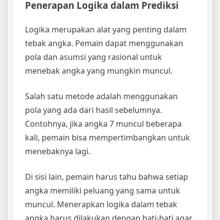
Penerapan Logika dalam Prediksi
Logika merupakan alat yang penting dalam
tebak angka. Pemain dapat menggunakan
pola dan asumsi yang rasional untuk
menebak angka yang mungkin muncul.
Salah satu metode adalah menggunakan
pola yang ada dari hasil sebelumnya.
Contohnya, jika angka 7 muncul beberapa
kali, pemain bisa mempertimbangkan untuk
menebaknya lagi.
Di sisi lain, pemain harus tahu bahwa setiap
angka memiliki peluang yang sama untuk
muncul. Menerapkan logika dalam tebak
angka harus dilakukan dengan hati-hati agar