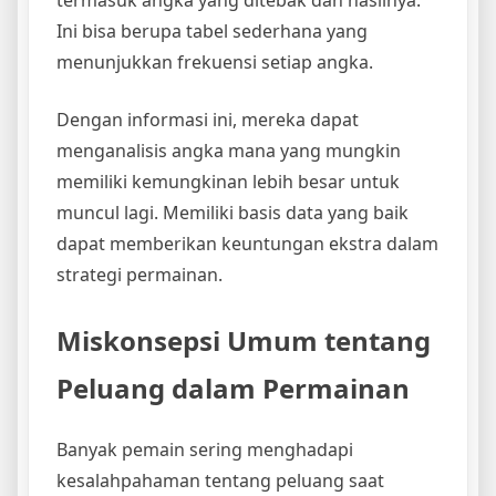
termasuk angka yang ditebak dan hasilnya.
Ini bisa berupa tabel sederhana yang
menunjukkan frekuensi setiap angka.
Dengan informasi ini, mereka dapat
menganalisis angka mana yang mungkin
memiliki kemungkinan lebih besar untuk
muncul lagi. Memiliki basis data yang baik
dapat memberikan keuntungan ekstra dalam
strategi permainan.
Miskonsepsi Umum tentang
Peluang dalam Permainan
Banyak pemain sering menghadapi
kesalahpahaman tentang peluang saat