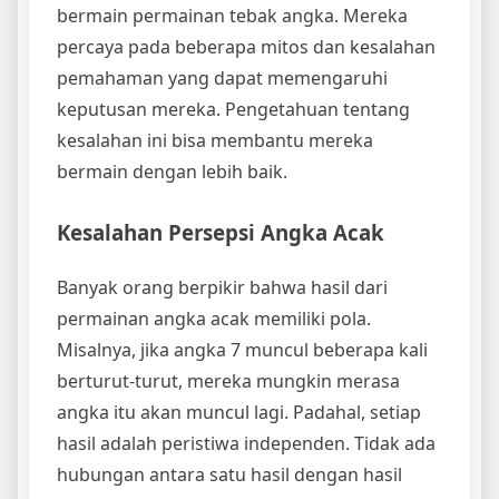
bermain permainan tebak angka. Mereka
percaya pada beberapa mitos dan kesalahan
pemahaman yang dapat memengaruhi
keputusan mereka. Pengetahuan tentang
kesalahan ini bisa membantu mereka
bermain dengan lebih baik.
Kesalahan Persepsi Angka Acak
Banyak orang berpikir bahwa hasil dari
permainan angka acak memiliki pola.
Misalnya, jika angka 7 muncul beberapa kali
berturut-turut, mereka mungkin merasa
angka itu akan muncul lagi. Padahal, setiap
hasil adalah peristiwa independen. Tidak ada
hubungan antara satu hasil dengan hasil