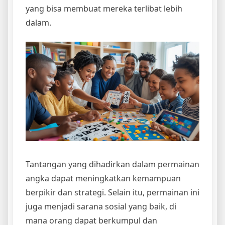
yang bisa membuat mereka terlibat lebih
dalam.
Tantangan yang dihadirkan dalam permainan
angka dapat meningkatkan kemampuan
berpikir dan strategi. Selain itu, permainan ini
juga menjadi sarana sosial yang baik, di
mana orang dapat berkumpul dan