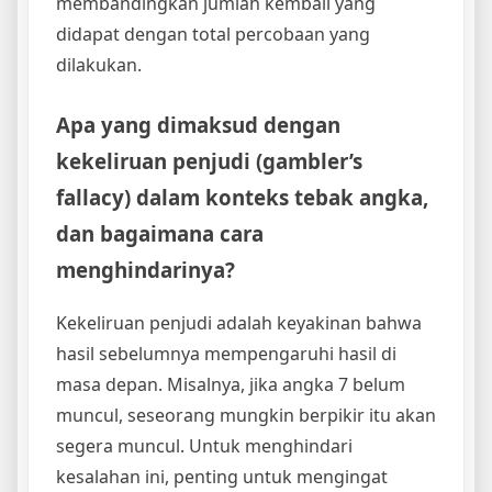
membandingkan jumlah kembali yang
didapat dengan total percobaan yang
dilakukan.
Apa yang dimaksud dengan
kekeliruan penjudi (gambler’s
fallacy) dalam konteks tebak angka,
dan bagaimana cara
menghindarinya?
Kekeliruan penjudi adalah keyakinan bahwa
hasil sebelumnya mempengaruhi hasil di
masa depan. Misalnya, jika angka 7 belum
muncul, seseorang mungkin berpikir itu akan
segera muncul. Untuk menghindari
kesalahan ini, penting untuk mengingat