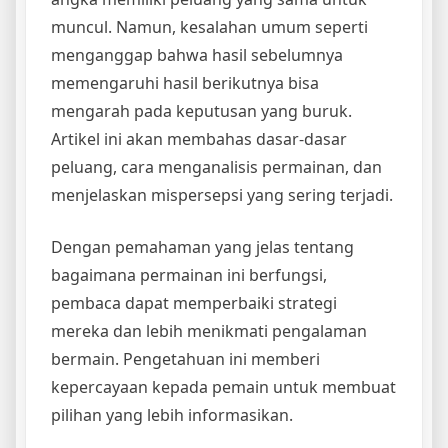
muncul. Namun, kesalahan umum seperti
menganggap bahwa hasil sebelumnya
memengaruhi hasil berikutnya bisa
mengarah pada keputusan yang buruk.
Artikel ini akan membahas dasar-dasar
peluang, cara menganalisis permainan, dan
menjelaskan mispersepsi yang sering terjadi.
Dengan pemahaman yang jelas tentang
bagaimana permainan ini berfungsi,
pembaca dapat memperbaiki strategi
mereka dan lebih menikmati pengalaman
bermain. Pengetahuan ini memberi
kepercayaan kepada pemain untuk membuat
pilihan yang lebih informasikan.