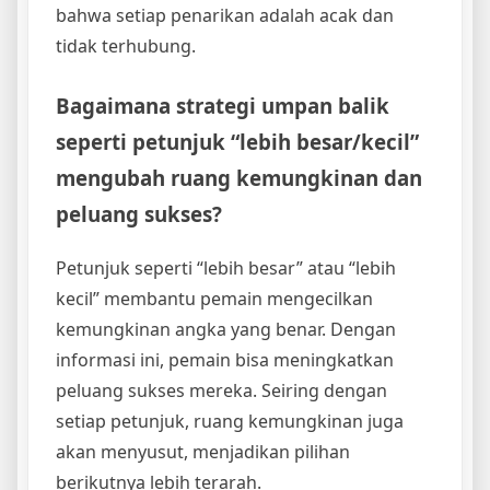
bahwa setiap penarikan adalah acak dan
tidak terhubung.
Bagaimana strategi umpan balik
seperti petunjuk “lebih besar/kecil”
mengubah ruang kemungkinan dan
peluang sukses?
Petunjuk seperti “lebih besar” atau “lebih
kecil” membantu pemain mengecilkan
kemungkinan angka yang benar. Dengan
informasi ini, pemain bisa meningkatkan
peluang sukses mereka. Seiring dengan
setiap petunjuk, ruang kemungkinan juga
akan menyusut, menjadikan pilihan
berikutnya lebih terarah.