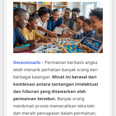
Dasar
Strategi
Permainan
Decoconsailo
– Permainan berbasis angka
telah menarik perhatian banyak orang dari
berbagai kalangan.
Minat ini berasal dari
kombinasi antara tantangan intelektual
dan hiburan yang ditawarkan oleh
permainan tersebut.
Banyak orang
menikmati proses memecahkan teka-teki
dan meraih pencapaian dalam permainan,