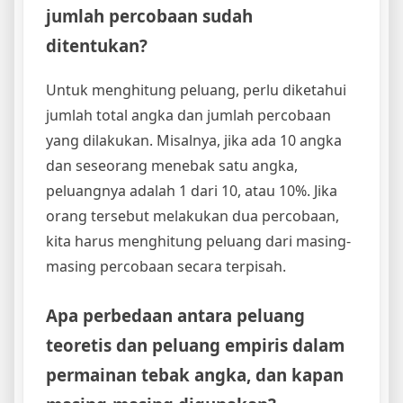
jumlah percobaan sudah
ditentukan?
Untuk menghitung peluang, perlu diketahui
jumlah total angka dan jumlah percobaan
yang dilakukan. Misalnya, jika ada 10 angka
dan seseorang menebak satu angka,
peluangnya adalah 1 dari 10, atau 10%. Jika
orang tersebut melakukan dua percobaan,
kita harus menghitung peluang dari masing-
masing percobaan secara terpisah.
Apa perbedaan antara peluang
teoretis dan peluang empiris dalam
permainan tebak angka, dan kapan