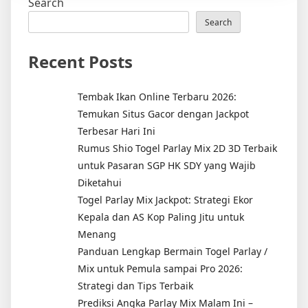
Search
di
Bandar
Search
Togel
Macau
Recent Posts
Terpercaya
Tembak Ikan Online Terbaru 2026:
Temukan Situs Gacor dengan Jackpot
Terbesar Hari Ini
Rumus Shio Togel Parlay Mix 2D 3D Terbaik
untuk Pasaran SGP HK SDY yang Wajib
Diketahui
Togel Parlay Mix Jackpot: Strategi Ekor
Kepala dan AS Kop Paling Jitu untuk
Menang
Panduan Lengkap Bermain Togel Parlay /
Mix untuk Pemula sampai Pro 2026:
Strategi dan Tips Terbaik
Prediksi Angka Parlay Mix Malam Ini –