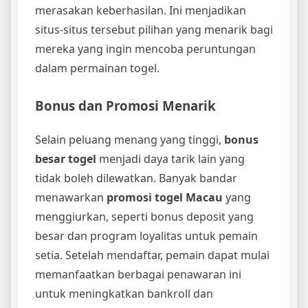
merasakan keberhasilan. Ini menjadikan
situs-situs tersebut pilihan yang menarik bagi
mereka yang ingin mencoba peruntungan
dalam permainan togel.
Bonus dan Promosi Menarik
Selain peluang menang yang tinggi,
bonus
besar togel
menjadi daya tarik lain yang
tidak boleh dilewatkan. Banyak bandar
menawarkan
promosi togel Macau
yang
menggiurkan, seperti bonus deposit yang
besar dan program loyalitas untuk pemain
setia. Setelah mendaftar, pemain dapat mulai
memanfaatkan berbagai penawaran ini
untuk meningkatkan bankroll dan