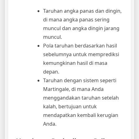
Taruhan angka panas dan dingin,
di mana angka panas sering
muncul dan angka dingin jarang
muncul.
Pola taruhan berdasarkan hasil
sebelumnya untuk memprediksi
kemungkinan hasil di masa
depan.
Taruhan dengan sistem seperti
Martingale, di mana Anda
menggandakan taruhan setelah
kalah, bertujuan untuk
mendapatkan kembali kerugian
Anda.