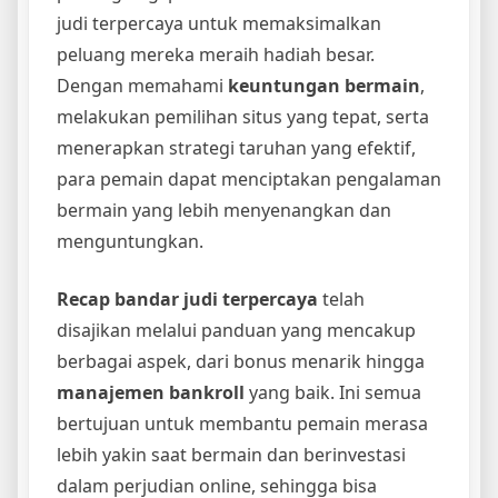
judi terpercaya untuk memaksimalkan
peluang mereka meraih hadiah besar.
Dengan memahami
keuntungan bermain
,
melakukan pemilihan situs yang tepat, serta
menerapkan strategi taruhan yang efektif,
para pemain dapat menciptakan pengalaman
bermain yang lebih menyenangkan dan
menguntungkan.
Recap bandar judi terpercaya
telah
disajikan melalui panduan yang mencakup
berbagai aspek, dari bonus menarik hingga
manajemen bankroll
yang baik. Ini semua
bertujuan untuk membantu pemain merasa
lebih yakin saat bermain dan berinvestasi
dalam perjudian online, sehingga bisa