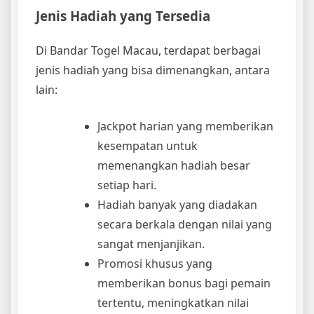
Jenis Hadiah yang Tersedia
Di Bandar Togel Macau, terdapat berbagai
jenis hadiah yang bisa dimenangkan, antara
lain:
Jackpot harian yang memberikan
kesempatan untuk
memenangkan hadiah besar
setiap hari.
Hadiah banyak yang diadakan
secara berkala dengan nilai yang
sangat menjanjikan.
Promosi khusus yang
memberikan bonus bagi pemain
tertentu, meningkatkan nilai