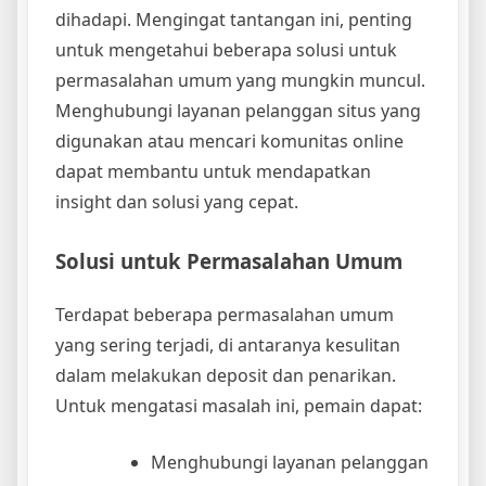
dihadapi. Mengingat tantangan ini, penting
untuk mengetahui beberapa solusi untuk
permasalahan umum yang mungkin muncul.
Menghubungi layanan pelanggan situs yang
digunakan atau mencari komunitas online
dapat membantu untuk mendapatkan
insight dan solusi yang cepat.
Solusi untuk Permasalahan Umum
Terdapat beberapa permasalahan umum
yang sering terjadi, di antaranya kesulitan
dalam melakukan deposit dan penarikan.
Untuk mengatasi masalah ini, pemain dapat:
Menghubungi layanan pelanggan