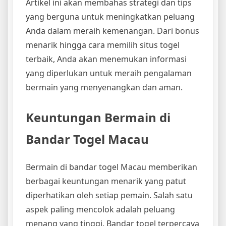
Artikel ini akan membahas strategi dan tips
yang berguna untuk meningkatkan peluang
Anda dalam meraih kemenangan. Dari bonus
menarik hingga cara memilih situs togel
terbaik, Anda akan menemukan informasi
yang diperlukan untuk meraih pengalaman
bermain yang menyenangkan dan aman.
Keuntungan Bermain di
Bandar Togel Macau
Bermain di bandar togel Macau memberikan
berbagai keuntungan menarik yang patut
diperhatikan oleh setiap pemain. Salah satu
aspek paling mencolok adalah peluang
menang yang tinggi. Bandar togel terpercaya