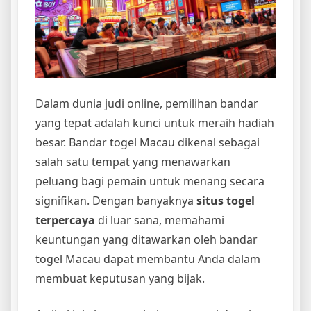
Dalam dunia judi online, pemilihan bandar
yang tepat adalah kunci untuk meraih hadiah
besar. Bandar togel Macau dikenal sebagai
salah satu tempat yang menawarkan
peluang bagi pemain untuk menang secara
signifikan. Dengan banyaknya
situs togel
terpercaya
di luar sana, memahami
keuntungan yang ditawarkan oleh bandar
togel Macau dapat membantu Anda dalam
membuat keputusan yang bijak.