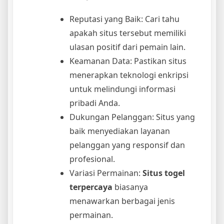
Reputasi yang Baik: Cari tahu
apakah situs tersebut memiliki
ulasan positif dari pemain lain.
Keamanan Data: Pastikan situs
menerapkan teknologi enkripsi
untuk melindungi informasi
pribadi Anda.
Dukungan Pelanggan: Situs yang
baik menyediakan layanan
pelanggan yang responsif dan
profesional.
Variasi Permainan:
Situs togel
terpercaya
biasanya
menawarkan berbagai jenis
permainan.