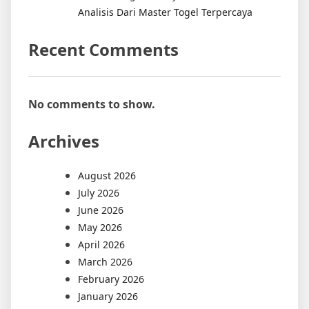
Analisis Dari Master Togel Terpercaya
Recent Comments
No comments to show.
Archives
August 2026
July 2026
June 2026
May 2026
April 2026
March 2026
February 2026
January 2026