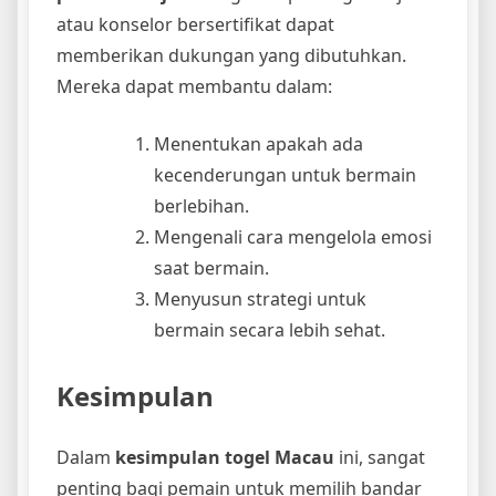
atau konselor bersertifikat dapat
memberikan dukungan yang dibutuhkan.
Mereka dapat membantu dalam:
Menentukan apakah ada
kecenderungan untuk bermain
berlebihan.
Mengenali cara mengelola emosi
saat bermain.
Menyusun strategi untuk
bermain secara lebih sehat.
Kesimpulan
Dalam
kesimpulan togel Macau
ini, sangat
penting bagi pemain untuk memilih bandar