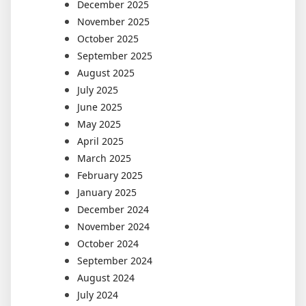
December 2025
November 2025
October 2025
September 2025
August 2025
July 2025
June 2025
May 2025
April 2025
March 2025
February 2025
January 2025
December 2024
November 2024
October 2024
September 2024
August 2024
July 2024