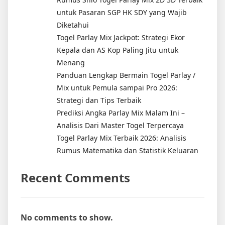
&
untuk Pasaran SGP HK SDY yang Wajib
Akurat
Diketahui
Togel Parlay Mix Jackpot: Strategi Ekor
Kepala dan AS Kop Paling Jitu untuk
Menang
Panduan Lengkap Bermain Togel Parlay /
Mix untuk Pemula sampai Pro 2026:
Strategi dan Tips Terbaik
Prediksi Angka Parlay Mix Malam Ini –
Analisis Dari Master Togel Terpercaya
Togel Parlay Mix Terbaik 2026: Analisis
Rumus Matematika dan Statistik Keluaran
Recent Comments
No comments to show.