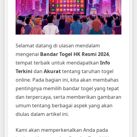
Selamat datang di ulasan mendalam
mengenai
Bandar Togel HK Resmi 2024
,
tempat terbaik untuk mendapatkan
Info
Terkini
dan
Akurat
tentang taruhan togel
online. Pada bagian ini, kita akan membahas
pentingnya memilih bandar togel yang tepat
dan terpercaya, serta memberikan gambaran
umum tentang berbagai aspek yang akan
diulas dalam artikel ini.
Kami akan memperkenalkan Anda pada