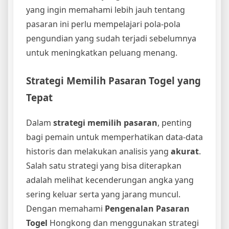
yang ingin memahami lebih jauh tentang
pasaran ini perlu mempelajari pola-pola
pengundian yang sudah terjadi sebelumnya
untuk meningkatkan peluang menang.
Strategi Memilih Pasaran Togel yang
Tepat
Dalam
strategi memilih pasaran
, penting
bagi pemain untuk memperhatikan data-data
historis dan melakukan analisis yang
akurat
.
Salah satu strategi yang bisa diterapkan
adalah melihat kecenderungan angka yang
sering keluar serta yang jarang muncul.
Dengan memahami
Pengenalan Pasaran
Togel
Hongkong dan menggunakan strategi