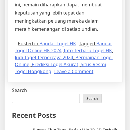
ini, pemain diharapkan dapat membuat
keputusan yang lebih tepat dan
meningkatkan peluang mereka dalam
meraih kemenangan di setiap undian.
Posted in
Bandar Togel HK
Tagged
Bandar
Togel Online HK 2024
,
Info Terbaru Togel HK
,
Judi Togel Terpercaya 2024
,
Permainan Togel
Online
,
Prediksi Togel Akurat
,
Situs Resmi
on
Togel Hongkong
Leave a Comment
Bandar
Togel
Search
HK
Resmi
Search
2024
–
Recent Posts
Info
Terkini
Rumus Shio Togel Parlay Mix 2D 3D Terbaik