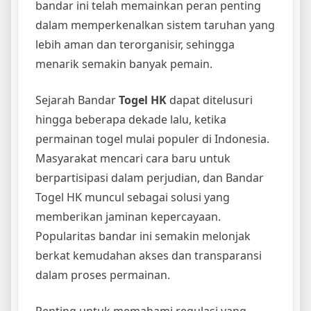
bandar ini telah memainkan peran penting
dalam memperkenalkan sistem taruhan yang
lebih aman dan terorganisir, sehingga
menarik semakin banyak pemain.
Sejarah Bandar
Togel HK
dapat ditelusuri
hingga beberapa dekade lalu, ketika
permainan togel mulai populer di Indonesia.
Masyarakat mencari cara baru untuk
berpartisipasi dalam perjudian, dan Bandar
Togel HK muncul sebagai solusi yang
memberikan jaminan kepercayaan.
Popularitas bandar ini semakin melonjak
berkat kemudahan akses dan transparansi
dalam proses permainan.