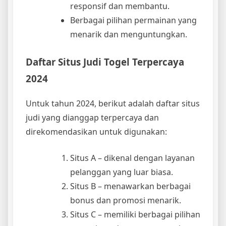
responsif dan membantu.
Berbagai pilihan permainan yang
menarik dan menguntungkan.
Daftar Situs Judi Togel Terpercaya
2024
Untuk tahun 2024, berikut adalah daftar situs
judi yang dianggap terpercaya dan
direkomendasikan untuk digunakan:
Situs A – dikenal dengan layanan
pelanggan yang luar biasa.
Situs B – menawarkan berbagai
bonus dan promosi menarik.
Situs C – memiliki berbagai pilihan