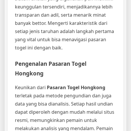
keunggulan tersendiri, menjadikannya lebih
transparan dan adil, serta menarik minat
banyak bettor. Mengerti karakteristik dari
setiap jenis taruhan adalah langkah pertama
yang vital untuk bisa menavigasi pasaran
togel ini dengan baik.
Pengenalan Pasaran Togel
Hongkong
Keunikan dari
Pasaran Togel Hongkong
terletak pada metode pengundian dan juga
data yang bisa dianalisis. Setiap hasil undian
dapat diperoleh dengan mudah melalui situs
resmi, memungkinkan pemain untuk
melakukan analisis yang mendalam. Pemain