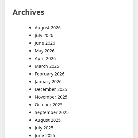
Archives
August 2026
July 2026
June 2026
May 2026
April 2026
March 2026
February 2026
January 2026
December 2025
November 2025
October 2025
September 2025
August 2025
July 2025
June 2025