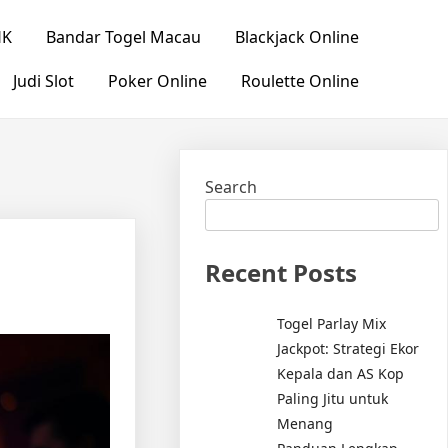
HK
Bandar Togel Macau
Blackjack Online
Judi Slot
Poker Online
Roulette Online
Search
Recent Posts
Togel Parlay Mix
Jackpot: Strategi Ekor
Kepala dan AS Kop
Paling Jitu untuk
Menang