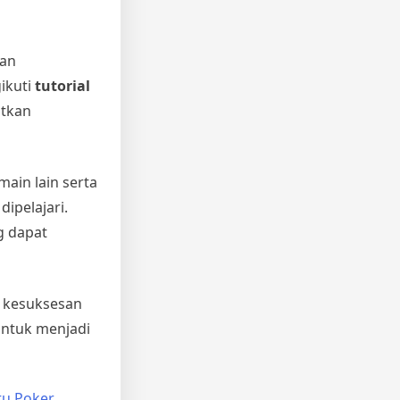
dan
ikuti
tutorial
atkan
ain lain serta
ipelajari.
g dapat
i kesuksesan
untuk menjadi
u Poker
,