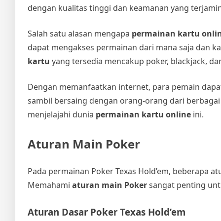
dengan kualitas tinggi dan keamanan yang terjamin
Salah satu alasan mengapa
permainan kartu onli
dapat mengakses permainan dari mana saja dan kapa
kartu
yang tersedia mencakup poker, blackjack, da
Dengan memanfaatkan internet, para pemain dap
sambil bersaing dengan orang-orang dari berbagai t
menjelajahi dunia
permainan kartu online
ini.
Aturan Main Poker
Pada permainan Poker Texas Hold’em, beberapa atu
Memahami
aturan main Poker
sangat penting unt
Aturan Dasar Poker Texas Hold’em