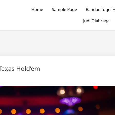
Home
Sample Page
Bandar Togel 
Judi Olahraga
Texas Hold’em