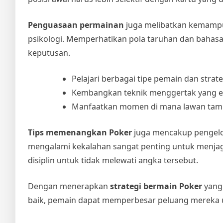
Penguasaan permainan
juga melibatkan kemampu
psikologi. Memperhatikan pola taruhan dan bahas
keputusan.
Pelajari berbagai tipe pemain dan strat
Kembangkan teknik menggertak yang ef
Manfaatkan momen di mana lawan tam
Tips memenangkan Poker
juga mencakup pengelol
mengalami kekalahan sangat penting untuk menja
disiplin untuk tidak melewati angka tersebut.
Dengan menerapkan
strategi bermain Poker
yang
baik, pemain dapat memperbesar peluang mereka 