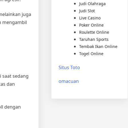
Judi Olahraga
Judi Slot
melainkan juga
Live Casino
am mengambil
Poker Online
Roulette Online
Taruhan Sports
Tembak Ikan Online
Togel Online
Situs Toto
i saat sedang
omacuan
tas dan
ll dengan