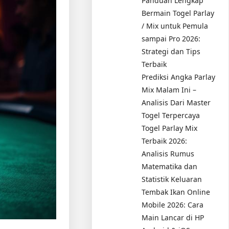
Panduan Lengkap
Bermain Togel Parlay
/ Mix untuk Pemula
sampai Pro 2026:
Strategi dan Tips
Terbaik
Prediksi Angka Parlay
Mix Malam Ini –
Analisis Dari Master
Togel Terpercaya
Togel Parlay Mix
Terbaik 2026:
Analisis Rumus
Matematika dan
Statistik Keluaran
Tembak Ikan Online
Mobile 2026: Cara
Main Lancar di HP