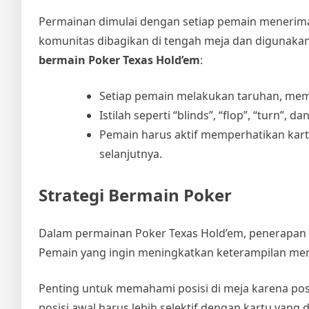
Permainan dimulai dengan setiap pemain menerima d
komunitas dibagikan di tengah meja dan digunaka
bermain Poker Texas Hold’em
:
Setiap pemain melakukan taruhan, mema
Istilah seperti “blinds”, “flop”, “turn”, 
Pemain harus aktif memperhatikan kar
selanjutnya.
Strategi Bermain Poker
Dalam permainan Poker Texas Hold’em, penerapan
Pemain yang ingin meningkatkan keterampilan mer
Penting untuk memahami posisi di meja karena pos
posisi awal harus lebih selektif dengan kartu yang 