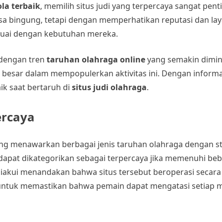
la terbaik
, memilih situs judi yang terpercaya sangat pent
a bingung, tetapi dengan memperhatikan reputasi dan la
suai dengan kebutuhan mereka.
 dengan tren
taruhan olahraga online
yang semakin dimina
 besar dalam mempopulerkan aktivitas ini. Dengan informa
k saat bertaruh di
situs judi olahraga
.
ercaya
ng menawarkan berbagai jenis taruhan olahraga dengan s
 dapat dikategorikan sebagai terpercaya jika memenuhi beb
diakui menandakan bahwa situs tersebut beroperasi secara 
 untuk memastikan bahwa pemain dapat mengatasi setiap 