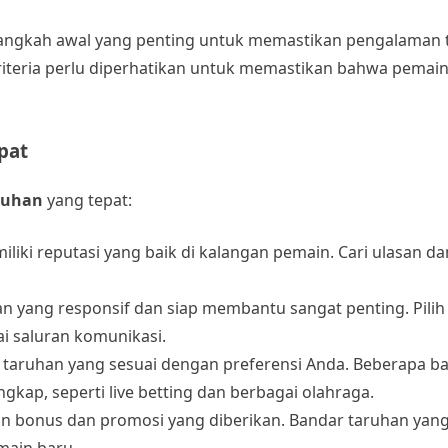
langkah awal yang penting untuk memastikan pengalaman 
riteria perlu diperhatikan untuk memastikan bahwa pemai
pat
ruhan
yang tepat:
iki reputasi yang baik di kalangan pemain. Cari ulasan da
 yang responsif dan siap membantu sangat penting. Pilih
 saluran komunikasi.
 taruhan yang sesuai dengan preferensi Anda. Beberapa b
kap, seperti live betting dan berbagai olahraga.
n bonus dan promosi yang diberikan. Bandar taruhan yang
main baru.