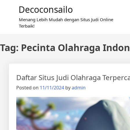
Skip
Decoconsailo
to
content
Menang Lebih Mudah dengan Situs Judi Online
Terbaik!
Tag:
Pecinta Olahraga Indon
Daftar Situs Judi Olahraga Terperc
Posted on
11/11/2024
by
admin