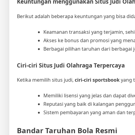
Keuntungan menggunakan Situs Judi Olah
Berikut adalah beberapa keuntungan yang bisa did
Keamanan transaksi yang terjamin, seh
Akses ke bonus dan promosi yang menar
Berbagai pilihan taruhan dari berbagai 
Ciri-ciri Situs Judi Olahraga Terpercaya
Ketika memilih situs judi,
ciri-ciri sportsbook
yang t
Memiliki lisensi yang jelas dan dapat d
Reputasi yang baik di kalangan penggun
Sistem pembayaran yang aman dan terp
Bandar Taruhan Bola Resmi