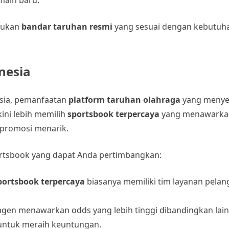
mukan
bandar taruhan resmi
yang sesuai dengan kebutuh
nesia
sia, pemanfaatan
platform taruhan olahraga
yang menye
ini lebih memilih
sportsbook terpercaya
yang menawarkan
 promosi menarik.
ortsbook yang dapat Anda pertimbangkan:
portsbook terpercaya
biasanya memiliki tim layanan pela
agen menawarkan odds yang lebih tinggi dibandingkan lain
untuk meraih keuntungan.