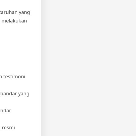
taruhan yang
n melakukan
n testimoni
 bandar yang
andar
 resmi