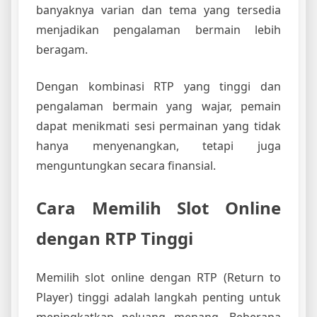
banyaknya varian dan tema yang tersedia
menjadikan pengalaman bermain lebih
beragam.
Dengan kombinasi RTP yang tinggi dan
pengalaman bermain yang wajar, pemain
dapat menikmati sesi permainan yang tidak
hanya menyenangkan, tetapi juga
menguntungkan secara finansial.
Cara Memilih Slot Online
dengan RTP Tinggi
Memilih slot online dengan RTP (Return to
Player) tinggi adalah langkah penting untuk
meningkatkan peluang menang. Beberapa