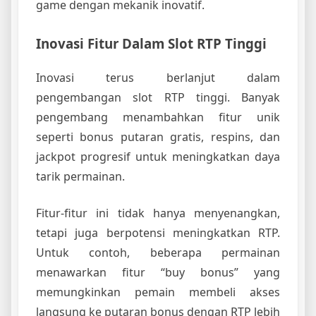
game dengan mekanik inovatif.
Inovasi Fitur Dalam Slot RTP Tinggi
Inovasi terus berlanjut dalam
pengembangan slot RTP tinggi. Banyak
pengembang menambahkan fitur unik
seperti bonus putaran gratis, respins, dan
jackpot progresif untuk meningkatkan daya
tarik permainan.
Fitur-fitur ini tidak hanya menyenangkan,
tetapi juga berpotensi meningkatkan RTP.
Untuk contoh, beberapa permainan
menawarkan fitur “buy bonus” yang
memungkinkan pemain membeli akses
langsung ke putaran bonus dengan RTP lebih