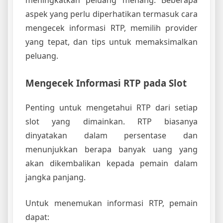
aspek yang perlu diperhatikan termasuk cara
mengecek informasi RTP, memilih provider
yang tepat, dan tips untuk memaksimalkan
peluang.
Mengecek Informasi RTP pada Slot
Penting untuk mengetahui RTP dari setiap
slot yang dimainkan. RTP biasanya
dinyatakan dalam persentase dan
menunjukkan berapa banyak uang yang
akan dikembalikan kepada pemain dalam
jangka panjang.
Untuk menemukan informasi RTP, pemain
dapat: