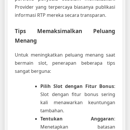
Provider yang terpercaya biasanya publikasi
informasi RTP mereka secara transparan.
Tips Memaksimalkan Peluang
Menang
Untuk meningkatkan peluang menang saat
bermain slot, penerapan beberapa tips
sangat berguna:
Pilih Slot dengan Fitur Bonus
:
Slot dengan fitur bonus sering
kali menawarkan keuntungan
tambahan.
Tentukan Anggaran
:
Menetapkan batasan