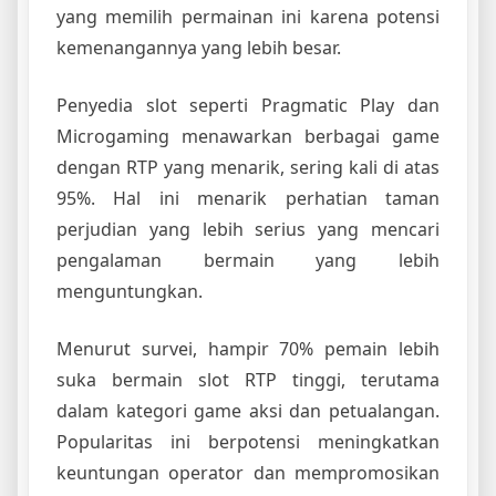
yang memilih permainan ini karena potensi
kemenangannya yang lebih besar.
Penyedia slot seperti Pragmatic Play dan
Microgaming menawarkan berbagai game
dengan RTP yang menarik, sering kali di atas
95%. Hal ini menarik perhatian taman
perjudian yang lebih serius yang mencari
pengalaman bermain yang lebih
menguntungkan.
Menurut survei, hampir 70% pemain lebih
suka bermain slot RTP tinggi, terutama
dalam kategori game aksi dan petualangan.
Popularitas ini berpotensi meningkatkan
keuntungan operator dan mempromosikan