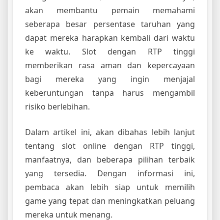
akan membantu pemain memahami
seberapa besar persentase taruhan yang
dapat mereka harapkan kembali dari waktu
ke waktu. Slot dengan RTP tinggi
memberikan rasa aman dan kepercayaan
bagi mereka yang ingin menjajal
keberuntungan tanpa harus mengambil
risiko berlebihan.
Dalam artikel ini, akan dibahas lebih lanjut
tentang slot online dengan RTP tinggi,
manfaatnya, dan beberapa pilihan terbaik
yang tersedia. Dengan informasi ini,
pembaca akan lebih siap untuk memilih
game yang tepat dan meningkatkan peluang
mereka untuk menang.