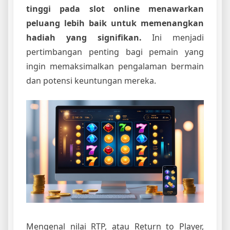
tinggi pada slot online menawarkan
peluang lebih baik untuk memenangkan
hadiah yang signifikan.
Ini menjadi
pertimbangan penting bagi pemain yang
ingin memaksimalkan pengalaman bermain
dan potensi keuntungan mereka.
Mengenal nilai RTP, atau Return to Player,