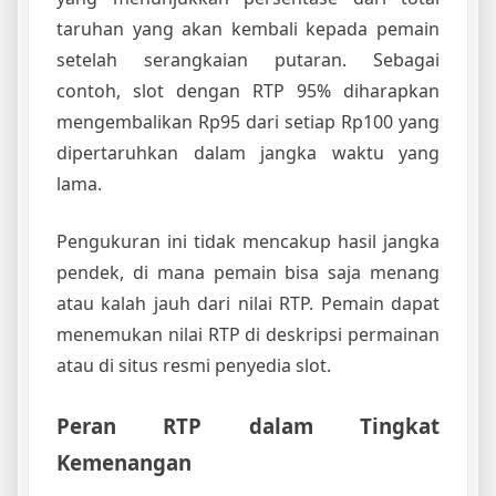
taruhan yang akan kembali kepada pemain
setelah serangkaian putaran. Sebagai
contoh, slot dengan RTP 95% diharapkan
mengembalikan Rp95 dari setiap Rp100 yang
dipertaruhkan dalam jangka waktu yang
lama.
Pengukuran ini tidak mencakup hasil jangka
pendek, di mana pemain bisa saja menang
atau kalah jauh dari nilai RTP. Pemain dapat
menemukan nilai RTP di deskripsi permainan
atau di situs resmi penyedia slot.
Peran RTP dalam Tingkat
Kemenangan