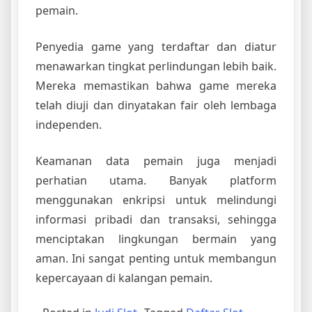
pemain.
Penyedia game yang terdaftar dan diatur
menawarkan tingkat perlindungan lebih baik.
Mereka memastikan bahwa game mereka
telah diuji dan dinyatakan fair oleh lembaga
independen.
Keamanan data pemain juga menjadi
perhatian utama. Banyak platform
menggunakan enkripsi untuk melindungi
informasi pribadi dan transaksi, sehingga
menciptakan lingkungan bermain yang
aman. Ini sangat penting untuk membangun
kepercayaan di kalangan pemain.