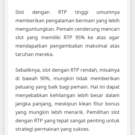
Slot dengan RTP tinggi umumnya
memberikan pengalaman bermain yang lebih
menguntungkan. Pemain cenderung mencari
slot yang memiliki RTP 95% ke atas agar
mendapatkan pengembalian maksimal atas
taruhan mereka.
Sebaliknya, slot dengan RTP rendah, misalnya
di bawah 90%, mungkin tidak memberikan
peluang yang baik bagi pemain. Hal ini dapat
menyebabkan kehilangan lebih besar dalam
jangka panjang, meskipun klean fitur bonus
yang mungkin lebih menarik. Pemilihan slot
dengan RTP yang tepat sangat penting untuk
strategi permainan yang sukses.