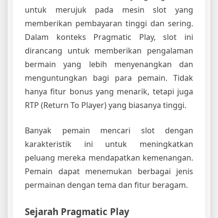
untuk merujuk pada mesin slot yang
memberikan pembayaran tinggi dan sering.
Dalam konteks Pragmatic Play, slot ini
dirancang untuk memberikan pengalaman
bermain yang lebih menyenangkan dan
menguntungkan bagi para pemain. Tidak
hanya fitur bonus yang menarik, tetapi juga
RTP (Return To Player) yang biasanya tinggi.
Banyak pemain mencari slot dengan
karakteristik ini untuk meningkatkan
peluang mereka mendapatkan kemenangan.
Pemain dapat menemukan berbagai jenis
permainan dengan tema dan fitur beragam.
Sejarah Pragmatic Play