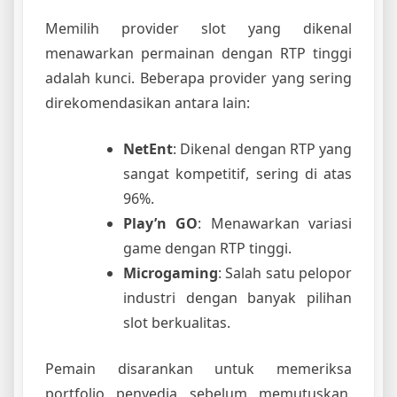
Memilih provider slot yang dikenal
menawarkan permainan dengan RTP tinggi
adalah kunci. Beberapa provider yang sering
direkomendasikan antara lain:
NetEnt
: Dikenal dengan RTP yang
sangat kompetitif, sering di atas
96%.
Play’n GO
: Menawarkan variasi
game dengan RTP tinggi.
Microgaming
: Salah satu pelopor
industri dengan banyak pilihan
slot berkualitas.
Pemain disarankan untuk memeriksa
portfolio penyedia sebelum memutuskan.