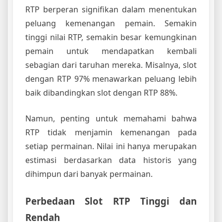
RTP berperan signifikan dalam menentukan
peluang kemenangan pemain. Semakin
tinggi nilai RTP, semakin besar kemungkinan
pemain untuk mendapatkan kembali
sebagian dari taruhan mereka. Misalnya, slot
dengan RTP 97% menawarkan peluang lebih
baik dibandingkan slot dengan RTP 88%.
Namun, penting untuk memahami bahwa
RTP tidak menjamin kemenangan pada
setiap permainan. Nilai ini hanya merupakan
estimasi berdasarkan data historis yang
dihimpun dari banyak permainan.
Perbedaan Slot RTP Tinggi dan
Rendah