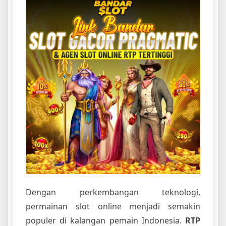
Dengan perkembangan teknologi,
permainan slot online menjadi semakin
populer di kalangan pemain Indonesia.
RTP