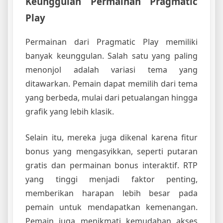
Keunggulan Permainan Pragmatic
Play
Permainan dari Pragmatic Play memiliki
banyak keunggulan. Salah satu yang paling
menonjol adalah variasi tema yang
ditawarkan. Pemain dapat memilih dari tema
yang berbeda, mulai dari petualangan hingga
grafik yang lebih klasik.
Selain itu, mereka juga dikenal karena fitur
bonus yang mengasyikkan, seperti putaran
gratis dan permainan bonus interaktif. RTP
yang tinggi menjadi faktor penting,
memberikan harapan lebih besar pada
pemain untuk mendapatkan kemenangan.
Pemain juga menikmati kemudahan akses