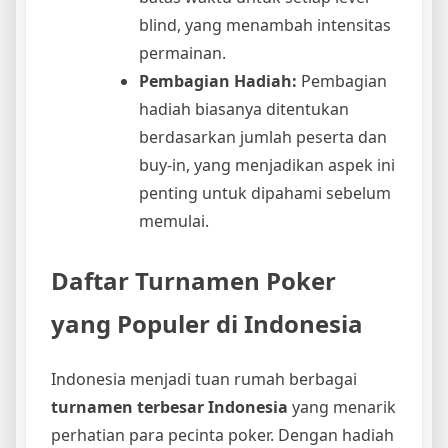
blind, yang menambah intensitas
permainan.
Pembagian Hadiah:
Pembagian
hadiah biasanya ditentukan
berdasarkan jumlah peserta dan
buy-in, yang menjadikan aspek ini
penting untuk dipahami sebelum
memulai.
Daftar Turnamen Poker
yang Populer di Indonesia
Indonesia menjadi tuan rumah berbagai
turnamen terbesar Indonesia
yang menarik
perhatian para pecinta poker. Dengan hadiah