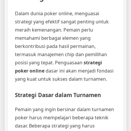
Dalam dunia poker online, menguasai
strategi yang efektif sangat penting untuk
meraih kemenangan. Pemain perlu
memahami berbagai elemen yang
berkontribusi pada hasil permainan,
termasuk manajemen chip dan pemilihan
posisi yang tepat. Penguasaan
strategi
poker online
dasar ini akan menjadi fondasi
yang kuat untuk sukses dalam turnamen.
Strategi Dasar dalam Turnamen
Pemain yang ingin bersinar dalam turnamen
poker harus mempelajari beberapa teknik
dasar. Beberapa strategi yang harus