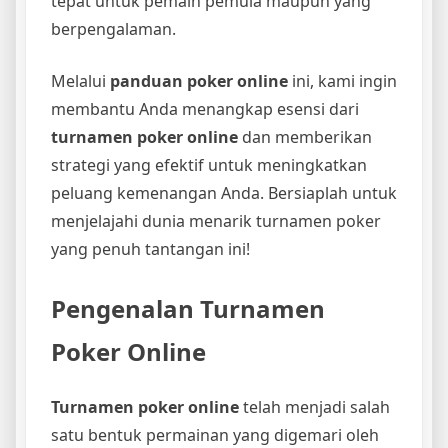
tepat untuk pemain pemula maupun yang
berpengalaman.
Melalui
panduan poker online
ini, kami ingin
membantu Anda menangkap esensi dari
turnamen poker online
dan memberikan
strategi yang efektif untuk meningkatkan
peluang kemenangan Anda. Bersiaplah untuk
menjelajahi dunia menarik turnamen poker
yang penuh tantangan ini!
Pengenalan Turnamen
Poker Online
Turnamen poker online
telah menjadi salah
satu bentuk permainan yang digemari oleh