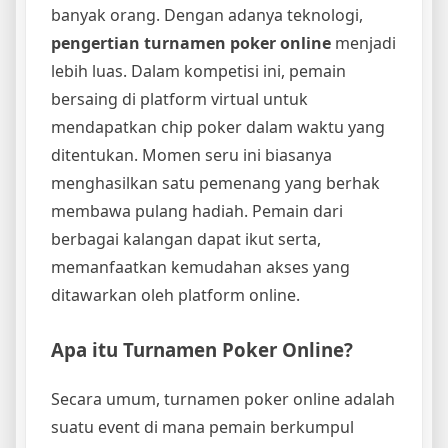
banyak orang. Dengan adanya teknologi,
pengertian turnamen poker online
menjadi
lebih luas. Dalam kompetisi ini, pemain
bersaing di platform virtual untuk
mendapatkan chip poker dalam waktu yang
ditentukan. Momen seru ini biasanya
menghasilkan satu pemenang yang berhak
membawa pulang hadiah. Pemain dari
berbagai kalangan dapat ikut serta,
memanfaatkan kemudahan akses yang
ditawarkan oleh platform online.
Apa itu Turnamen Poker Online?
Secara umum, turnamen poker online adalah
suatu event di mana pemain berkumpul