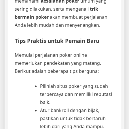
memahami
kesalahan poker
umum yang
sering dilakukan, serta mengenali
trik
bermain poker
akan membuat perjalanan
Anda lebih mudah dan menyenangkan.
Tips Praktis untuk Pemain Baru
Memulai perjalanan poker online
memerlukan pendekatan yang matang.
Berikut adalah beberapa tips berguna:
Pilihlah situs poker yang sudah
terpercaya dan memiliki reputasi
baik.
Atur bankroll dengan bijak,
pastikan untuk tidak bertaruh
lebih dari yang Anda mampu.