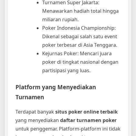
Turnamen Super Jakarta:
Menawarkan hadiah total hingga
miliaran rupiah.
Poker Indonesia Championship:
Dikenal sebagai salah satu event
poker terbesar di Asia Tenggara.
Kejurnas Poker: Mencari juara
poker di tingkat nasional dengan
partisipasi yang luas.
Platform yang Menyediakan
Turnamen
Terdapat banyak
situs poker online terbaik
yang menyediakan
daftar turnamen poker
untuk penggemar. Platform-platform ini tidak