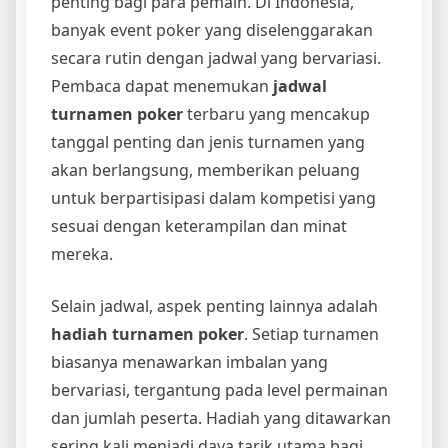
penting bagi para pemain. Di Indonesia,
banyak event poker yang diselenggarakan
secara rutin dengan jadwal yang bervariasi.
Pembaca dapat menemukan
jadwal
turnamen poker
terbaru yang mencakup
tanggal penting dan jenis turnamen yang
akan berlangsung, memberikan peluang
untuk berpartisipasi dalam kompetisi yang
sesuai dengan keterampilan dan minat
mereka.
Selain jadwal, aspek penting lainnya adalah
hadiah turnamen poker
. Setiap turnamen
biasanya menawarkan imbalan yang
bervariasi, tergantung pada level permainan
dan jumlah peserta. Hadiah yang ditawarkan
sering kali menjadi daya tarik utama bagi