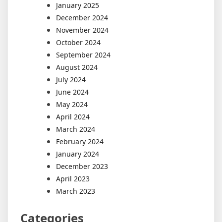
January 2025
December 2024
November 2024
October 2024
September 2024
August 2024
July 2024
June 2024
May 2024
April 2024
March 2024
February 2024
January 2024
December 2023
April 2023
March 2023
Categories