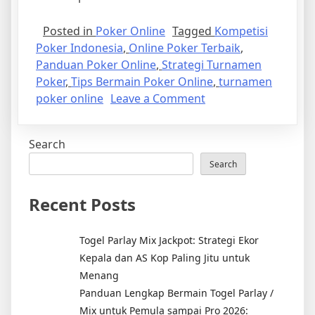
Posted in
Poker Online
Tagged
Kompetisi
Poker Indonesia
,
Online Poker Terbaik
,
Panduan Poker Online
,
Strategi Turnamen
Poker
,
Tips Bermain Poker Online
,
turnamen
on
poker online
Leave a Comment
Panduan
Lengkap
Search
Turnamen
Poker
Search
Online
Indonesia
Recent Posts
Togel Parlay Mix Jackpot: Strategi Ekor
Kepala dan AS Kop Paling Jitu untuk
Menang
Panduan Lengkap Bermain Togel Parlay /
Mix untuk Pemula sampai Pro 2026: