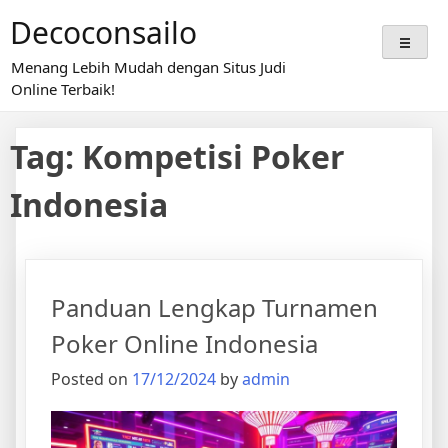
Skip
Decoconsailo
to
content
Menang Lebih Mudah dengan Situs Judi
Online Terbaik!
Tag:
Kompetisi Poker
Indonesia
Panduan Lengkap Turnamen
Poker Online Indonesia
Posted on
17/12/2024
by
admin