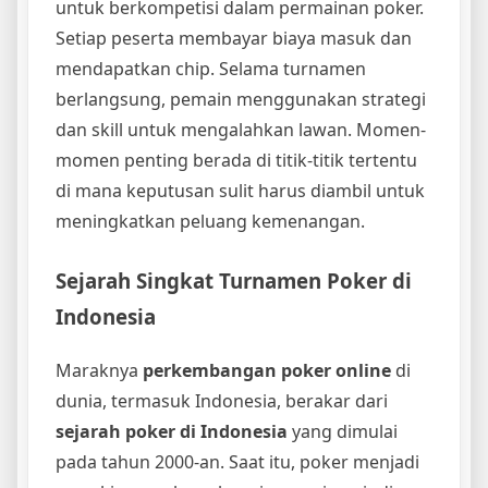
untuk berkompetisi dalam permainan poker.
Setiap peserta membayar biaya masuk dan
mendapatkan chip. Selama turnamen
berlangsung, pemain menggunakan strategi
dan skill untuk mengalahkan lawan. Momen-
momen penting berada di titik-titik tertentu
di mana keputusan sulit harus diambil untuk
meningkatkan peluang kemenangan.
Sejarah Singkat Turnamen Poker di
Indonesia
Maraknya
perkembangan poker online
di
dunia, termasuk Indonesia, berakar dari
sejarah poker di Indonesia
yang dimulai
pada tahun 2000-an. Saat itu, poker menjadi