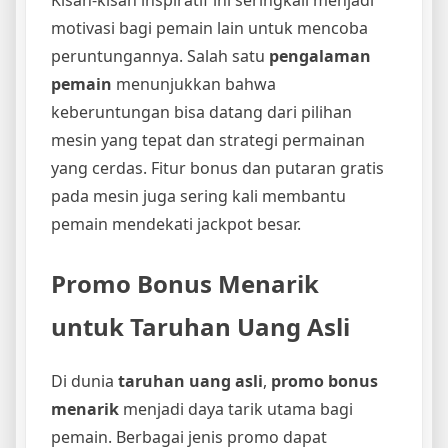
motivasi bagi pemain lain untuk mencoba
peruntungannya. Salah satu
pengalaman
pemain
menunjukkan bahwa
keberuntungan bisa datang dari pilihan
mesin yang tepat dan strategi permainan
yang cerdas. Fitur bonus dan putaran gratis
pada mesin juga sering kali membantu
pemain mendekati jackpot besar.
Promo Bonus Menarik
untuk Taruhan Uang Asli
Di dunia
taruhan uang asli
,
promo bonus
menarik
menjadi daya tarik utama bagi
pemain. Berbagai jenis promo dapat