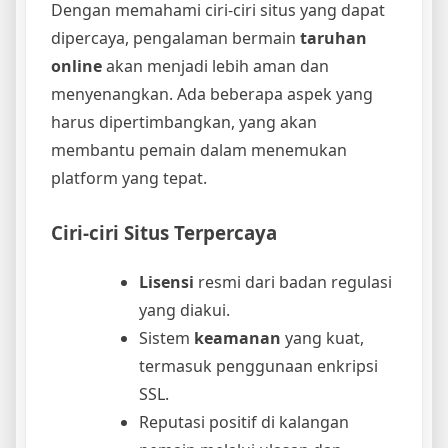
Dengan memahami ciri-ciri situs yang dapat
dipercaya, pengalaman bermain
taruhan
online
akan menjadi lebih aman dan
menyenangkan. Ada beberapa aspek yang
harus dipertimbangkan, yang akan
membantu pemain dalam menemukan
platform yang tepat.
Ciri-ciri Situs Terpercaya
Lisensi
resmi dari badan regulasi
yang diakui.
Sistem
keamanan
yang kuat,
termasuk penggunaan enkripsi
SSL.
Reputasi positif di kalangan