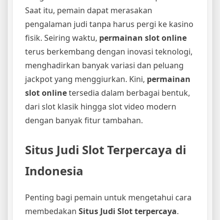
Saat itu, pemain dapat merasakan
pengalaman judi tanpa harus pergi ke kasino
fisik. Seiring waktu,
permainan slot online
terus berkembang dengan inovasi teknologi,
menghadirkan banyak variasi dan peluang
jackpot yang menggiurkan. Kini,
permainan
slot online
tersedia dalam berbagai bentuk,
dari slot klasik hingga slot video modern
dengan banyak fitur tambahan.
Situs Judi Slot Terpercaya di
Indonesia
Penting bagi pemain untuk mengetahui cara
membedakan
Situs Judi Slot terpercaya
.