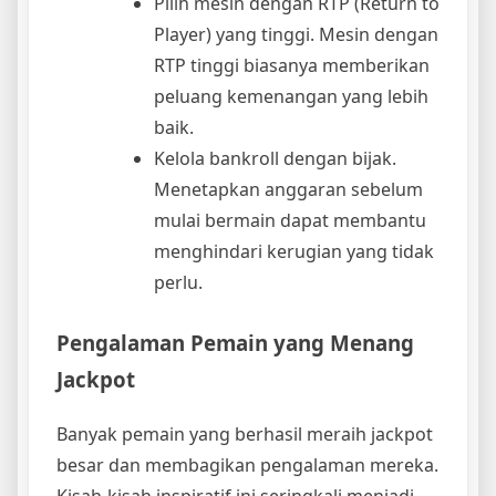
Pilih mesin dengan RTP (Return to
Player) yang tinggi. Mesin dengan
RTP tinggi biasanya memberikan
peluang kemenangan yang lebih
baik.
Kelola bankroll dengan bijak.
Menetapkan anggaran sebelum
mulai bermain dapat membantu
menghindari kerugian yang tidak
perlu.
Pengalaman Pemain yang Menang
Jackpot
Banyak pemain yang berhasil meraih jackpot
besar dan membagikan pengalaman mereka.
Kisah-kisah inspiratif ini seringkali menjadi