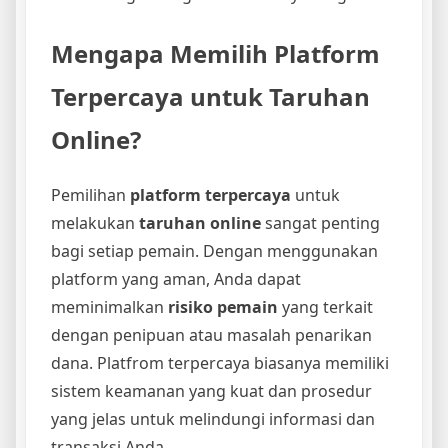
Mengapa Memilih Platform
Terpercaya untuk Taruhan
Online?
Pemilihan
platform terpercaya
untuk
melakukan
taruhan online
sangat penting
bagi setiap pemain. Dengan menggunakan
platform yang aman, Anda dapat
meminimalkan
risiko pemain
yang terkait
dengan penipuan atau masalah penarikan
dana. Platfrom terpercaya biasanya memiliki
sistem keamanan yang kuat dan prosedur
yang jelas untuk melindungi informasi dan
transaksi Anda.