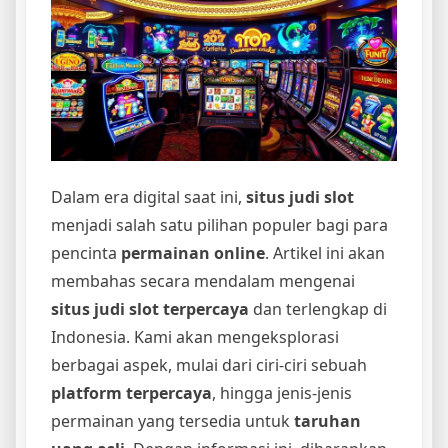
Dalam era digital saat ini,
situs judi slot
menjadi salah satu pilihan populer bagi para
pencinta
permainan online
. Artikel ini akan
membahas secara mendalam mengenai
situs judi slot terpercaya
dan terlengkap di
Indonesia. Kami akan mengeksplorasi
berbagai aspek, mulai dari ciri-ciri sebuah
platform terpercaya
, hingga jenis-jenis
permainan yang tersedia untuk
taruhan