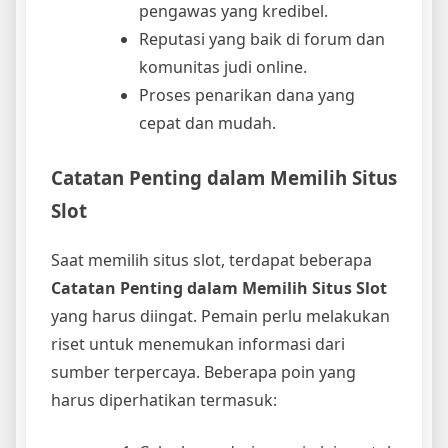
pengawas yang kredibel.
Reputasi yang baik di forum dan
komunitas judi online.
Proses penarikan dana yang
cepat dan mudah.
Catatan Penting dalam Memilih Situs
Slot
Saat memilih situs slot, terdapat beberapa
Catatan Penting dalam Memilih Situs Slot
yang harus diingat. Pemain perlu melakukan
riset untuk menemukan informasi dari
sumber terpercaya. Beberapa poin yang
harus diperhatikan termasuk: