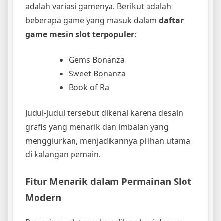
adalah variasi gamenya. Berikut adalah
beberapa game yang masuk dalam
daftar
game mesin slot terpopuler
:
Gems Bonanza
Sweet Bonanza
Book of Ra
Judul-judul tersebut dikenal karena desain
grafis yang menarik dan imbalan yang
menggiurkan, menjadikannya pilihan utama
di kalangan pemain.
Fitur Menarik dalam Permainan Slot
Modern