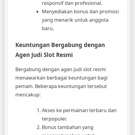
responsif dan profesional.
Menyediakan bonus dan promosi
yang menarik untuk anggota
baru.
Keuntungan Bergabung dengan
Agen Judi Slot Resmi
Bergabung dengan agen judi slot resmi
menawarkan berbagai keuntungan bagi
pemain. Beberapa keuntungan tersebut
mencakup:
Akses ke permainan terbaru dan
terpopuler.
Bonus tambahan yang