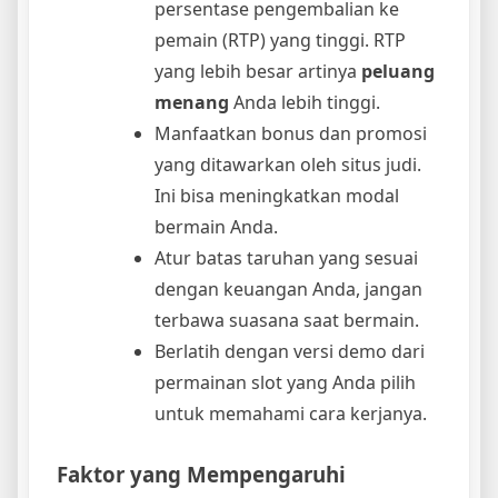
persentase pengembalian ke
pemain (RTP) yang tinggi. RTP
yang lebih besar artinya
peluang
menang
Anda lebih tinggi.
Manfaatkan bonus dan promosi
yang ditawarkan oleh situs judi.
Ini bisa meningkatkan modal
bermain Anda.
Atur batas taruhan yang sesuai
dengan keuangan Anda, jangan
terbawa suasana saat bermain.
Berlatih dengan versi demo dari
permainan slot yang Anda pilih
untuk memahami cara kerjanya.
Faktor yang Mempengaruhi