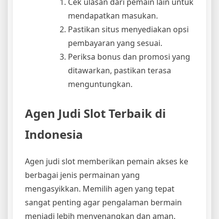
Cek ulasan dari pemain lain untuk
mendapatkan masukan.
Pastikan situs menyediakan opsi
pembayaran yang sesuai.
Periksa bonus dan promosi yang
ditawarkan, pastikan terasa
menguntungkan.
Agen Judi Slot Terbaik di
Indonesia
Agen judi slot memberikan pemain akses ke
berbagai jenis permainan yang
mengasyikkan. Memilih agen yang tepat
sangat penting agar pengalaman bermain
menjadi lebih menyenangkan dan aman.