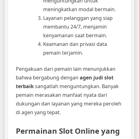
menguntungkan untuk
meningkatkan modal bermain.
Layanan pelanggan yang siap
membantu 24/7, menjamin
kenyamanan saat bermain.
Keamanan dan privasi data
pemain terjamin.
Pengakuan dari pemain lain menunjukkan
bahwa bergabung dengan
agen judi slot
terbaik
sangatlah menguntungkan. Banyak
pemain merasakan manfaat nyata dari
dukungan dan layanan yang mereka peroleh
di agen yang tepat.
Permainan Slot Online yang