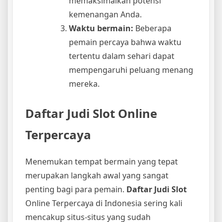
memaksimalkan potensi
kemenangan Anda.
Waktu bermain:
Beberapa
pemain percaya bahwa waktu
tertentu dalam sehari dapat
mempengaruhi peluang menang
mereka.
Daftar Judi Slot Online
Terpercaya
Menemukan tempat bermain yang tepat
merupakan langkah awal yang sangat
penting bagi para pemain.
Daftar Judi Slot
Online Terpercaya di Indonesia sering kali
mencakup situs-situs yang sudah