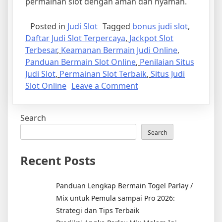
permainan slot dengan aman dan nyaman.
Posted in
Judi Slot
Tagged
bonus judi slot
,
Daftar Judi Slot Terpercaya
,
Jackpot Slot
Terbesar
,
Keamanan Bermain Judi Online
,
Panduan Bermain Slot Online
,
Penilaian Situs
Judi Slot
,
Permainan Slot Terbaik
,
Situs Judi
on
Slot Online
Leave a Comment
Daftar
Judi
Search
Slot
Online
Search
Terpercaya
di
Recent Posts
Indonesia
Panduan Lengkap Bermain Togel Parlay /
Mix untuk Pemula sampai Pro 2026:
Strategi dan Tips Terbaik