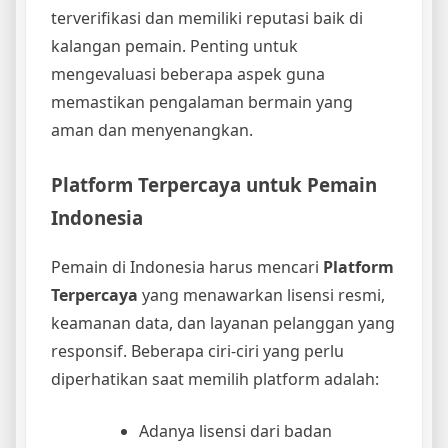
terverifikasi dan memiliki reputasi baik di
kalangan pemain. Penting untuk
mengevaluasi beberapa aspek guna
memastikan pengalaman bermain yang
aman dan menyenangkan.
Platform Terpercaya untuk Pemain
Indonesia
Pemain di Indonesia harus mencari
Platform
Terpercaya
yang menawarkan lisensi resmi,
keamanan data, dan layanan pelanggan yang
responsif. Beberapa ciri-ciri yang perlu
diperhatikan saat memilih platform adalah:
Adanya lisensi dari badan