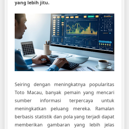
yang lebih jitu.
Seiring dengan meningkatnya popularitas
Toto Macau, banyak pemain yang mencari
sumber informasi terpercaya untuk
meningkatkan peluang mereka. Ramalan
berbasis statistik dan pola yang terjadi dapat
memberikan gambaran yang lebih jelas