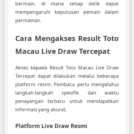
bermain, di mana setiap detik dapat
mempengaruhi keputusan pemain dalam
permainan.
Cara Mengakses Result Toto
Macau Live Draw Tercepat
Akses kepada Result Toto Macau Live Draw
Tercepat dapat dilakukan melalui beberapa
platform resmi. Pembaca perlu mengetahui
langkah-langkah spesifik dan waktu
penayangan terbaru untuk mendapatkan
informasi yang akurat.
Platform Live Draw Resmi