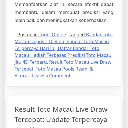
Memanfaatkan alat ini secara efektif dapat
membantu dalam membuat prediksi yang
lebih baik dan meningkatkan keberhasilan.
Posted in
Togel Online
Tagged
Bandar Toto
Macau Deposit 10 Ribu
,
Bandar Toto Macau
Terpercaya Hari Ini
,
Daftar Bandar Toto
Macau Hadiah Terbesar
,
Prediksi Toto Macau
Jitu 4D Terbaru
,
Result Toto Macau Live Draw
Tercepat
,
Toto Macau Pools Resmi &
on
Akurat
Leave a Comment
Prediksi
Toto
Macau
Jitu
Result Toto Macau Live Draw
4D
Terbaru:
Tercepat: Update Terpercaya
Analisis