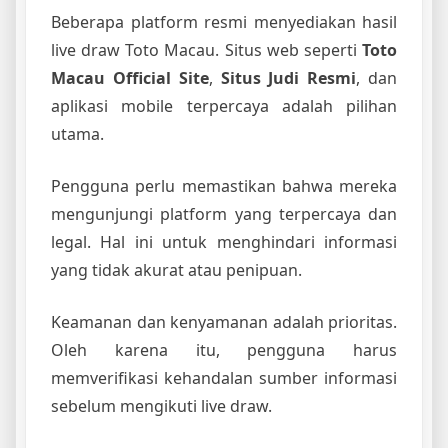
Beberapa platform resmi menyediakan hasil
live draw Toto Macau. Situs web seperti
Toto
Macau Official Site
,
Situs Judi Resmi
, dan
aplikasi mobile terpercaya adalah pilihan
utama.
Pengguna perlu memastikan bahwa mereka
mengunjungi platform yang terpercaya dan
legal. Hal ini untuk menghindari informasi
yang tidak akurat atau penipuan.
Keamanan dan kenyamanan adalah prioritas.
Oleh karena itu, pengguna harus
memverifikasi kehandalan sumber informasi
sebelum mengikuti live draw.