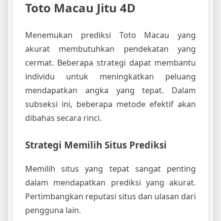
Toto Macau Jitu 4D
Menemukan prediksi Toto Macau yang
akurat membutuhkan pendekatan yang
cermat. Beberapa strategi dapat membantu
individu untuk meningkatkan peluang
mendapatkan angka yang tepat. Dalam
subseksi ini, beberapa metode efektif akan
dibahas secara rinci.
Strategi Memilih Situs Prediksi
Memilih situs yang tepat sangat penting
dalam mendapatkan prediksi yang akurat.
Pertimbangkan reputasi situs dan ulasan dari
pengguna lain.