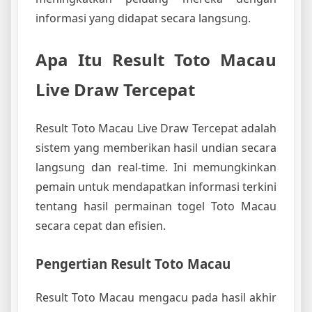
informasi yang didapat secara langsung.
Apa Itu Result Toto Macau
Live Draw Tercepat
Result Toto Macau Live Draw Tercepat adalah
sistem yang memberikan hasil undian secara
langsung dan real-time. Ini memungkinkan
pemain untuk mendapatkan informasi terkini
tentang hasil permainan togel Toto Macau
secara cepat dan efisien.
Pengertian Result Toto Macau
Result Toto Macau mengacu pada hasil akhir