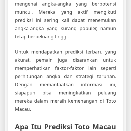
mengenai angka-angka yang berpotensi
muncul. Mereka yang aktif mengikuti
prediksi ini sering kali dapat menemukan
angka-angka yang kurang populer, namun
tetap berpeluang tinggi.
Untuk mendapatkan prediksi terbaru yang
akurat, pemain juga disarankan untuk
memperhatikan faktor-faktor lain seperti
perhitungan angka dan strategi taruhan.
Dengan memanfaatkan informasi ini,
siapapun bisa meningkatkan peluang
mereka dalam meraih kemenangan di Toto
Macau.
Apa Itu Prediksi Toto Macau