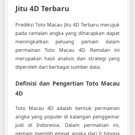
Jitu 4D Terbaru
Prediksi Toto Macau Jitu 4D Terbaru merujuk
pada ramalan angka yang diharapkan dapat
meningkatkan peluang pemain dalam
permainan Toto Macau 4D. Ramalan ini
merupakan hasil analisis dan strategi yang
diperoleh dari berbagai sumber data.
Definisi dan Pengertian Toto Macau
4D
Toto Macau 4D adalah bentuk permainan
angka yang populer di kalangan penggemar
judi di Indonesia. Dalam permainan ini,
pemain memilih empat angka dari 0 hingga