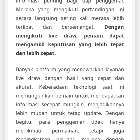
informasi penting bagi tiap penggemar.
Mereka yang mengikuti pertandingan ini
secara langsung sering kali merasa lebih
terlibat dan bersemangat.
Dengan
mengikuti live draw, pemain dapat
mengambil keputusan yang lebih tepat
dan lebih cepat.
Banyak platform yang menawarkan layanan
live draw dengan hasil yang cepat dan
akurat. Keberadaan teknologi saat ini
memungkinkan pemain untuk mendapatkan
informasi secepat mungkin, menjadikannya
lebih mudah untuk tetap update. Dengan
begitu, para penggemar tidak hanya
menikmati permainan, tetapi juga
meningkatkan peluang mereka dengan