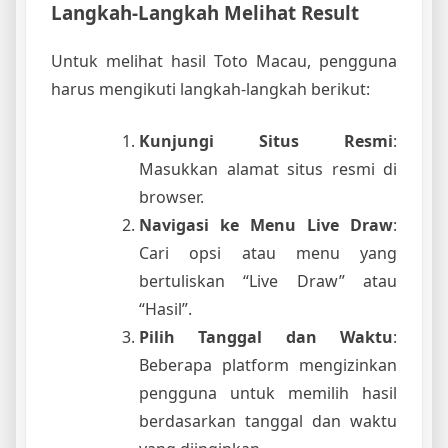
Langkah-Langkah Melihat Result
Untuk melihat hasil Toto Macau, pengguna
harus mengikuti langkah-langkah berikut:
Kunjungi Situs Resmi
:
Masukkan alamat situs resmi di
browser.
Navigasi ke Menu Live Draw
:
Cari opsi atau menu yang
bertuliskan “Live Draw” atau
“Hasil”.
Pilih Tanggal dan Waktu
:
Beberapa platform mengizinkan
pengguna untuk memilih hasil
berdasarkan tanggal dan waktu