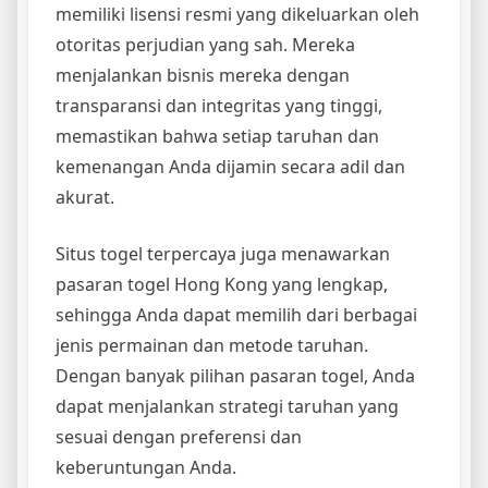
memiliki lisensi resmi yang dikeluarkan oleh
otoritas perjudian yang sah. Mereka
menjalankan bisnis mereka dengan
transparansi dan integritas yang tinggi,
memastikan bahwa setiap taruhan dan
kemenangan Anda dijamin secara adil dan
akurat.
Situs togel terpercaya juga menawarkan
pasaran togel Hong Kong yang lengkap,
sehingga Anda dapat memilih dari berbagai
jenis permainan dan metode taruhan.
Dengan banyak pilihan pasaran togel, Anda
dapat menjalankan strategi taruhan yang
sesuai dengan preferensi dan
keberuntungan Anda.