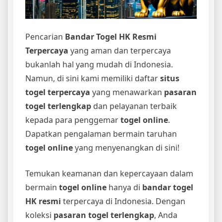
Pencarian
Bandar Togel HK Resmi
Terpercaya
yang aman dan terpercaya
bukanlah hal yang mudah di Indonesia.
Namun, di sini kami memiliki daftar
situs
togel terpercaya
yang menawarkan
pasaran
togel terlengkap
dan pelayanan terbaik
kepada para penggemar
togel online
.
Dapatkan pengalaman bermain taruhan
togel online
yang menyenangkan di sini!
Temukan keamanan dan kepercayaan dalam
bermain
togel online
hanya di
bandar togel
HK resmi
terpercaya di Indonesia. Dengan
koleksi
pasaran togel terlengkap
, Anda