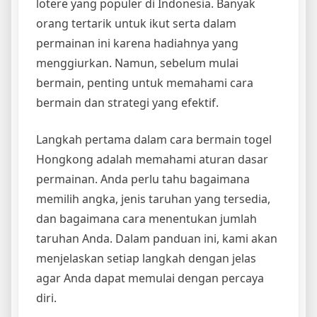
lotere yang populer di Indonesia. Banyak
orang tertarik untuk ikut serta dalam
permainan ini karena hadiahnya yang
menggiurkan. Namun, sebelum mulai
bermain, penting untuk memahami cara
bermain dan strategi yang efektif.
Langkah pertama dalam cara bermain togel
Hongkong adalah memahami aturan dasar
permainan. Anda perlu tahu bagaimana
memilih angka, jenis taruhan yang tersedia,
dan bagaimana cara menentukan jumlah
taruhan Anda. Dalam panduan ini, kami akan
menjelaskan setiap langkah dengan jelas
agar Anda dapat memulai dengan percaya
diri.