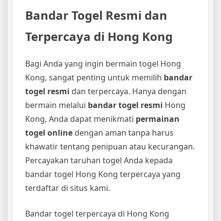
Bandar Togel Resmi dan
Terpercaya di Hong Kong
Bagi Anda yang ingin bermain togel Hong
Kong, sangat penting untuk memilih
bandar
togel resmi
dan terpercaya. Hanya dengan
bermain melalui
bandar togel resmi
Hong
Kong, Anda dapat menikmati
permainan
togel online
dengan aman tanpa harus
khawatir tentang penipuan atau kecurangan.
Percayakan taruhan togel Anda kepada
bandar togel Hong Kong terpercaya yang
terdaftar di situs kami.
Bandar togel terpercaya di Hong Kong