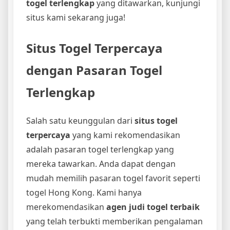
togel terlengkap
yang ditawarkan, kunjungi
situs kami sekarang juga!
Situs Togel Terpercaya
dengan Pasaran Togel
Terlengkap
Salah satu keunggulan dari
situs togel
terpercaya
yang kami rekomendasikan
adalah pasaran togel terlengkap yang
mereka tawarkan. Anda dapat dengan
mudah memilih pasaran togel favorit seperti
togel Hong Kong. Kami hanya
merekomendasikan
agen judi togel terbaik
yang telah terbukti memberikan pengalaman