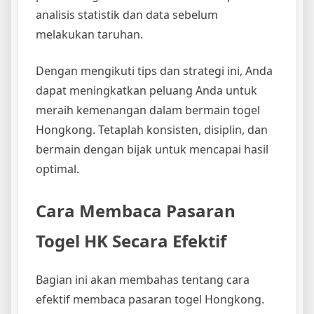
analisis statistik dan data sebelum
melakukan taruhan.
Dengan mengikuti tips dan strategi ini, Anda
dapat meningkatkan peluang Anda untuk
meraih kemenangan dalam bermain togel
Hongkong. Tetaplah konsisten, disiplin, dan
bermain dengan bijak untuk mencapai hasil
optimal.
Cara Membaca Pasaran
Togel HK Secara Efektif
Bagian ini akan membahas tentang cara
efektif membaca pasaran togel Hongkong.