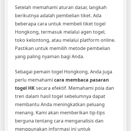
Setelah memahami aturan dasar, langkah
berikutnya adalah pembelian tiket. Ada
beberapa cara untuk membeli tiket togel
Hongkong, termasuk melalui agen togel,
toko kelontong, atau melalui platform online.
Pastikan untuk memilih metode pembelian
yang paling nyaman bagi Anda.
Sebagai pemain togel Hongkong, Anda juga
perlu memahami
cara membaca pasaran
togel HK
secara efektif. Memahami pola dan
tren dalam hasil togel sebelumnya dapat
membantu Anda meningkatkan peluang
menang. Kami akan memberikan tip-tips
berguna tentang cara menganalisis dan
menggunakan informasi ini untuk