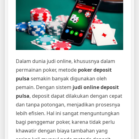
Dalam dunia judi online, khususnya dalam
permainan poker, metode
poker deposit
pulsa
semakin banyak digunakan oleh
pemain. Dengan sistem
judi online deposit
pulsa
, deposit dapat dilakukan dengan cepat
dan tanpa potongan, menjadikan prosesnya
lebih efisien. Hal ini sangat menguntungkan
bagi penggemar poker, karena tidak perlu
khawatir dengan biaya tambahan yang