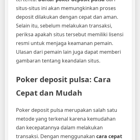
situs-situs ini akan memungkinkan proses
deposit dilakukan dengan cepat dan aman.
Selain itu, sebelum melakukan transaksi,
periksa apakah situs tersebut memiliki lisensi
resmi untuk menjaga keamanan pemain.
Ulasan dari pemain lain juga dapat memberi
gambaran tentang keandalan situs.
Poker deposit pulsa: Cara
Cepat dan Mudah
Poker deposit pulsa merupakan salah satu
metode yang terkenal karena kemudahan
dan kecepatannya dalam melakukan
transaksi. Dengan menggunakan
cara cepat