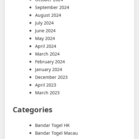
September 2024
August 2024
July 2024
June 2024
May 2024
April 2024
March 2024
February 2024
January 2024
December 2023
April 2023
March 2023
Categories
Bandar Togel HK
Bandar Togel Macau