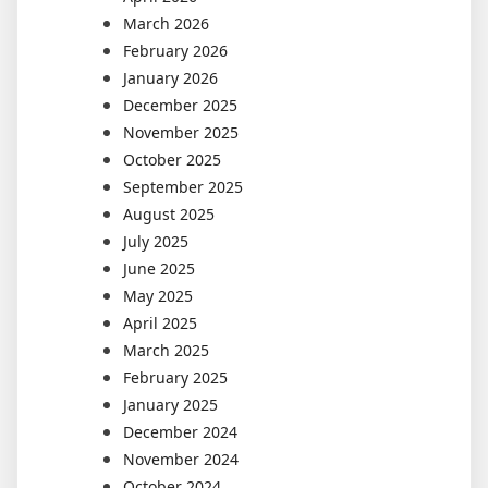
March 2026
February 2026
January 2026
December 2025
November 2025
October 2025
September 2025
August 2025
July 2025
June 2025
May 2025
April 2025
March 2025
February 2025
January 2025
December 2024
November 2024
October 2024