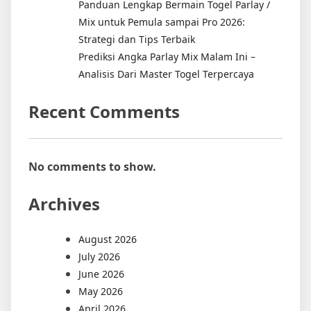
Panduan Lengkap Bermain Togel Parlay /
Mix untuk Pemula sampai Pro 2026:
Strategi dan Tips Terbaik
Prediksi Angka Parlay Mix Malam Ini –
Analisis Dari Master Togel Terpercaya
Recent Comments
No comments to show.
Archives
August 2026
July 2026
June 2026
May 2026
April 2026