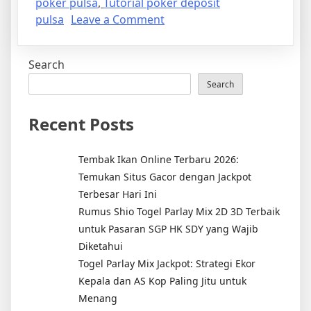
poker pulsa
,
Tutorial poker deposit
on
pulsa
Leave a Comment
Cara
Mudah
Search
Poker
Deposit
Search
Pulsa
Tanpa
Recent Posts
Potongan
Tembak Ikan Online Terbaru 2026:
Temukan Situs Gacor dengan Jackpot
Terbesar Hari Ini
Rumus Shio Togel Parlay Mix 2D 3D Terbaik
untuk Pasaran SGP HK SDY yang Wajib
Diketahui
Togel Parlay Mix Jackpot: Strategi Ekor
Kepala dan AS Kop Paling Jitu untuk
Menang