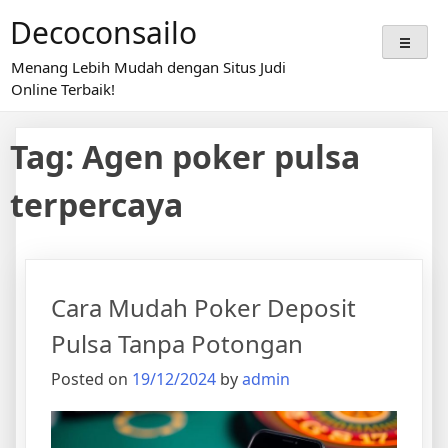
Skip
Decoconsailo
to
content
Menang Lebih Mudah dengan Situs Judi
Online Terbaik!
Tag:
Agen poker pulsa
terpercaya
Cara Mudah Poker Deposit
Pulsa Tanpa Potongan
Posted on
19/12/2024
by
admin