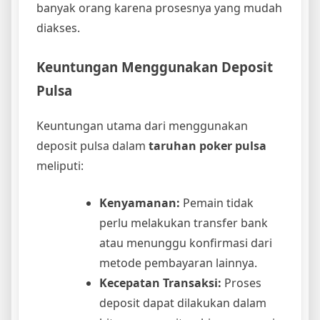
banyak orang karena prosesnya yang mudah
diakses.
Keuntungan Menggunakan Deposit
Pulsa
Keuntungan utama dari menggunakan
deposit pulsa dalam
taruhan poker pulsa
meliputi:
Kenyamanan:
Pemain tidak
perlu melakukan transfer bank
atau menunggu konfirmasi dari
metode pembayaran lainnya.
Kecepatan Transaksi:
Proses
deposit dapat dilakukan dalam